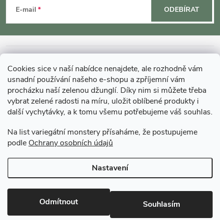
á
E-mail
ODEBÍRAT
p
a
INFORMACE O NÁKUPU
Cookies sice v naší nabídce nenajdete, ale rozhodně vám
t
usnadní používání našeho e-shopu a zpříjemní vám
MOHLO BY VÁS ZAJÍMAT
procházku naší zelenou džunglí. Díky nim si můžete třeba
í
vybrat zelené radosti na míru, uložit oblíbené produkty i
další vychytávky, a k tomu všemu potřebujeme váš souhlas.
O GARDNERS
Na list variegátní monstery přísaháme, že postupujeme
podle
Ochrany osobních údajů
Gardners Design - Projekt, realizace a údržba zahrad a interiérů
Nastavení
Copyright 2026
Gardners-eshop.cz
. Všechna práva vyhrazena.
Upravit
nastavení cookies
Odmítnout
Souhlasím
Vytvořil Shoptet Premium