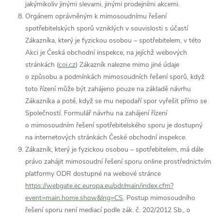
jakýmikoliv jinými slevami, jinými prodejními akcemi.
Orgánem oprávněným k mimosoudnímu řešení
spotřebitelských sporů vzniklých v souvislosti s účastí
Zákazníka, který je fyzickou osobou – spotřebitelem, v této
Akci je Česká obchodní inspekce, na jejíchž webových
stránkách (
coi.cz
) Zákazník nalezne mimo jiné údaje
o způsobu a podmínkách mimosoudních řešení sporů, když
toto řízení může být zahájeno pouze na základě návrhu
Zákazníka a poté, když se mu nepodaří spor vyřešit přímo se
Společností. Formulář návrhu na zahájení řízení
o mimosoudním řešení spotřebitelského sporu je dostupný
na internetových stránkách České obchodní inspekce.
Zákazník, který je fyzickou osobou – spotřebitelem, má dále
právo zahájit mimosoudní řešení sporu online prostřednictvím
platformy ODR dostupné na webové stránce
https://webgate.ec.europa.eu/odr/main/index.cfm?
event=main.home.show&lng=CS
. Postup mimosoudního
řešení sporu není mediací podle zák. č. 202/2012 Sb., o