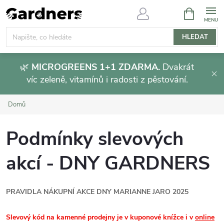
Přejít
NÁKUPNÍ
KOŠÍK
na
obsah
HLEDAT
🌿
MICROGREENS 1+1 ZDARMA.
Dvakrát
víc zeleně, vitamínů i radosti z pěstování.
Domů
Podmínky slevových
akcí - DNY GARDNERS
PRAVIDLA NÁKUPNÍ AKCE DNY MARIANNE JARO 2025
Slevový kód na kamenné prodejny je v kuponové knížce i v
online