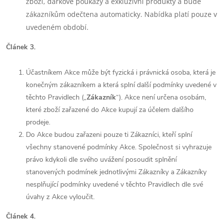
zboží, dárkové poukazy a exkluzivní produkty a bude
zákazníkům odečtena automaticky.
Nabídka platí pouze v
uvedeném období.
Článek 3.
Účastníkem Akce může být fyzická i právnická osoba, která je
konečným zákazníkem a která splní další podmínky uvedené v
těchto Pravidlech („
Zákazník
“). Akce není určena osobám,
které zboží zařazené do Akce kupují za účelem dalšího
prodeje.
Do Akce budou zařazeni pouze ti Zákazníci, kteří splní
všechny stanovené podmínky Akce. Společnost si vyhrazuje
právo kdykoli dle svého uvážení posoudit splnění
stanovených podmínek jednotlivými Zákazníky a Zákazníky
nesplňující podmínky uvedené v těchto Pravidlech dle své
úvahy z Akce vyloučit.
Článek 4.