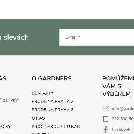
a slevách
E-mail
ÁS
O GARDNERS
KONTAKTY
É OTÁZKY
PRODEJNA PRAHA 2
info
@
gardn
H
PRODEJNA PRAHA 6
O NÁS
722 530 50
AČKY
PROČ NAKOUPIT U NÁS
Facebook