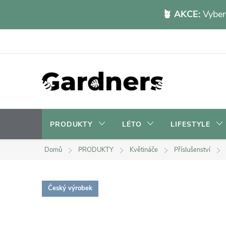
Přejít
🪴 AKCE:
Vybert
na
obsah
PRODUKTY
LÉTO
LIFESTYLE
Domů
PRODUKTY
Květináče
Příslušenství
Český výrobek