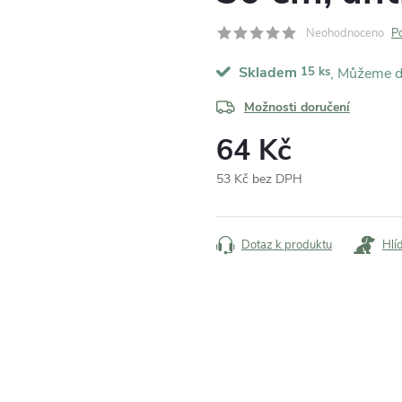
Neohodnoceno
P
Skladem
15 ks
Možnosti doručení
64 Kč
53 Kč bez DPH
Měrná
cena:
Dotaz k produktu
Hlí