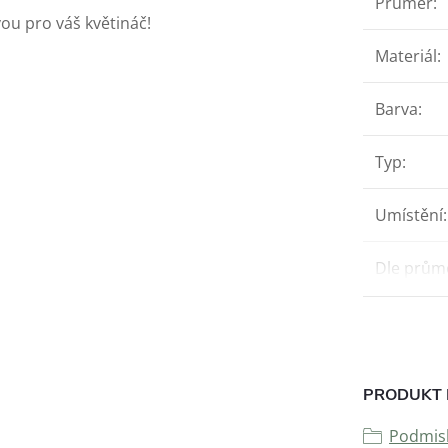
Průměr
:
ou pro váš květináč!
Materiál
:
Barva
:
Typ
:
Umístění
:
Dle prům
PRODUKT 
Podmisk