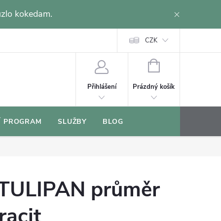
uzlo kokedam.
CZK
NÁKUPNÍ
KOŠÍK
Prázdný košík
Přihlášení
Í PROGRAM
SLUŽBY
BLOG
 TULIPAN průměr
racit