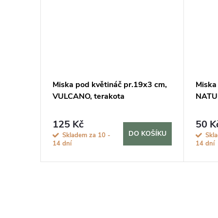
I,
Miska pod květináč pr.19x3 cm,
Miska
šedá
VULCANO, terakota
NATUR
125 Kč
50 K
KOŠÍKU
DO KOŠÍKU
Skladem za 10 -
Skl
14 dní
14 dní