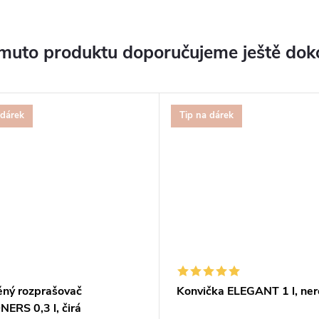
muto produktu doporučujeme ještě dok
 dárek
Tip na dárek
ěný rozprašovač
Konvička ELEGANT 1 l, ne
ERS 0,3 l, čirá