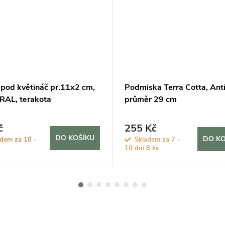
 pod květináč pr.11x2 cm,
Podmiska Terra Cotta, Ant
AL, terakota
průměr 29 cm
č
255 Kč
DO KOŠÍKU
DO KO
adem za 10 -
Skladem za 7 -
10 dní
8 ks