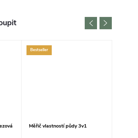
oupit
Bestseller
Bestselle
Udržitel
rezová
Měřič vlastností půdy 3v1
Hnojivo
Vermiko