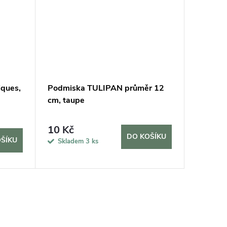
iques,
Podmiska TULIPAN průměr 12
Podmisk
cm, taupe
průměr
565 K
10 Kč
DO KOŠÍKU
ŠÍKU
Sklade
Skladem
3 ks
10 dní
9 