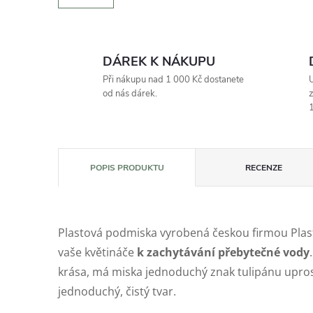
DÁREK K NÁKUPU
Při nákupu nad 1 000 Kč dostanete
U
od nás dárek.
z
1
POPIS PRODUKTU
RECENZE
Plastová podmiska vyrobená českou firmou Plas
vaše květináče
k zachytávání přebytečné vody
krása, má miska jednoduchý znak tulipánu upros
jednoduchý, čistý tvar.