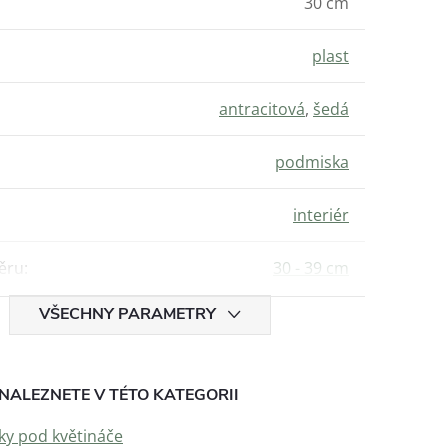
30 cm
plast
antracitová
,
šedá
podmiska
interiér
ěru
:
30 - 39 cm
VŠECHNY PARAMETRY
NALEZNETE V TÉTO KATEGORII
y pod květináče