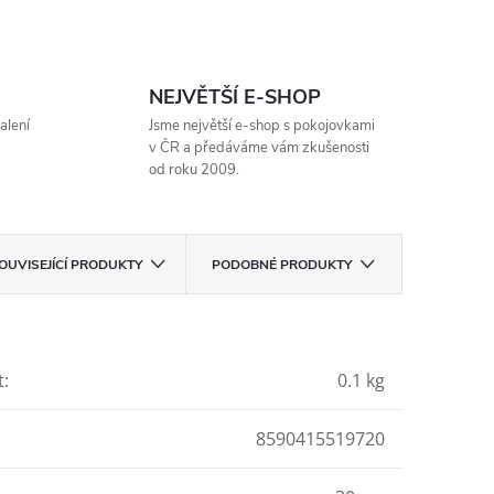
NEJVĚTŠÍ E-SHOP
alení
Jsme největší e-shop s pokojovkami
v ČR a předáváme vám zkušenosti
od roku 2009.
OUVISEJÍCÍ PRODUKTY
PODOBNÉ PRODUKTY
t
:
0.1 kg
8590415519720