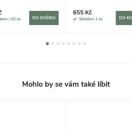
č
655 Kč
DO KOŠÍKU
DO KO
adem
>20 ks
Skladem
1 ks