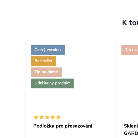
K to
Český výrobek
Tip na
Bestseller
Tip na dárek
Udržitelný produkt
tuj si
Podložka pro přesazování
Sklen
GARDN