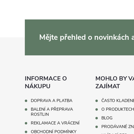
Mějte přehled o novinkách
Z
á
p
INFORMACE O
MOHLO BY V
a
NÁKUPU
ZAJÍMAT
t
DOPRAVA A PLATBA
ČASTO KLADEN
BALENÍ A PŘEPRAVA
O PRODUKTEC
í
ROSTLIN
BLOG
REKLAMACE A VRÁCENÍ
PRODÁVANÉ ZN
OBCHODNÍ PODMÍNKY