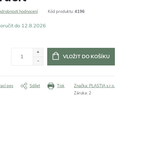
odrobnosti hodnocení
Kód produktu:
4196
12.8.2026
VLOŽIT DO KOŠÍKU
dací pes
Sdílet
Tisk
Značka:
PLASTIA s.r.o.
Záruka
:
2