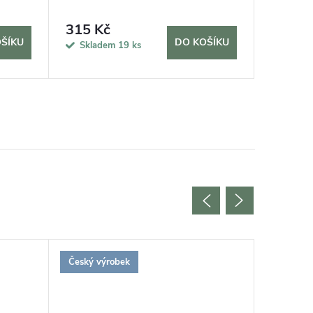
rostliny 
315 Kč
69 Kč
ŠÍKU
DO KOŠÍKU
Skladem
19 ks
Sklad
Český výrobek