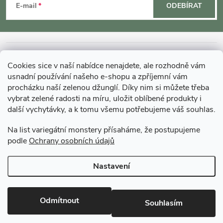
á
E-mail
ODEBÍRAT
p
a
INFORMACE O NÁKUPU
Cookies sice v naší nabídce nenajdete, ale rozhodně vám
t
usnadní používání našeho e-shopu a zpříjemní vám
MOHLO BY VÁS ZAJÍMAT
procházku naší zelenou džunglí. Díky nim si můžete třeba
vybrat zelené radosti na míru, uložit oblíbené produkty i
í
další vychytávky, a k tomu všemu potřebujeme váš souhlas.
O GARDNERS
Na list variegátní monstery přísaháme, že postupujeme
podle
Ochrany osobních údajů
Gardners Design - Projekt, realizace a údržba zahrad a interiérů
Nastavení
Copyright 2026
Gardners-eshop.cz
. Všechna práva vyhrazena.
Upravit
nastavení cookies
Odmítnout
Souhlasím
Vytvořil Shoptet Premium