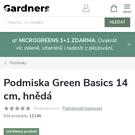
Přejít
NÁKUPNÍ
KOŠÍK
na
obsah
HLEDAT
🌿
MICROGREENS 1+1 ZDARMA.
Dvakrát
víc zeleně, vitamínů i radosti z pěstování.
Podmisky
Podmiska Green Basics 14
cm, hnědá
Neohodnoceno
Podrobnosti hodnocení
Kód produktu:
11146
Udržitelný produkt