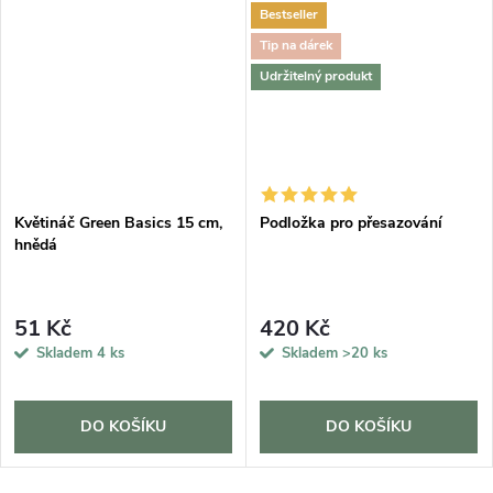
Bestseller
Tip na dárek
Udržitelný produkt
Květináč Green Basics 15 cm,
Podložka pro přesazování
hnědá
51 Kč
420 Kč
Skladem
4 ks
Skladem
>20 ks
DO KOŠÍKU
DO KOŠÍKU