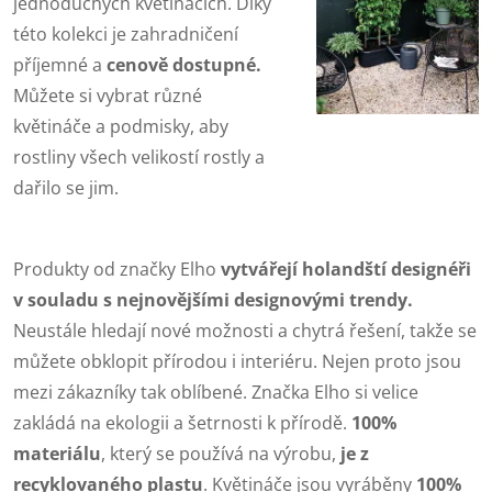
jednoduchých květináčích. Díky
této kolekci je zahradničení
příjemné a
cenově dostupné.
Můžete si vybrat různé
květináče a podmisky, aby
rostliny všech velikostí rostly a
dařilo se jim.
Produkty od značky Elho
vytvářejí holandští designéři
v souladu s nejnovějšími designovými trendy.
Neustále hledají nové možnosti a chytrá řešení, takže se
můžete obklopit přírodou i interiéru. Nejen proto jsou
mezi zákazníky tak oblíbené. Značka Elho si velice
zakládá na ekologii a šetrnosti k přírodě.
100%
materiálu
, který se používá na výrobu,
je z
recyklovaného plastu
. Květináče jsou vyráběny
100%