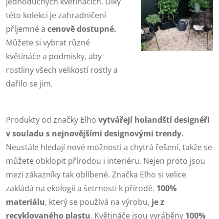
jednoduchých květináčích. Díky
této kolekci je zahradničení
příjemné a
cenově dostupné.
Můžete si vybrat různé
květináče a podmisky, aby
rostliny všech velikostí rostly a
dařilo se jim.
Produkty od značky Elho
vytvářejí holandští designéři
v souladu s nejnovějšími designovými trendy.
Neustále hledají nové možnosti a chytrá řešení, takže se
můžete obklopit přírodou i interiéru. Nejen proto jsou
mezi zákazníky tak oblíbené. Značka Elho si velice
zakládá na ekologii a šetrnosti k přírodě.
100%
materiálu
, který se používá na výrobu,
je z
recyklovaného plastu
. Květináče jsou vyráběny
100%