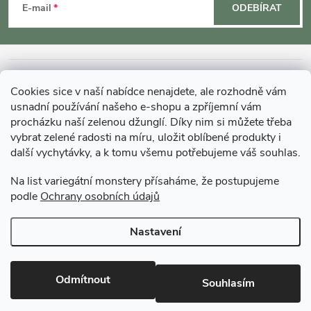
á
E-mail
ODEBÍRAT
p
a
INFORMACE O NÁKUPU
Cookies sice v naší nabídce nenajdete, ale rozhodně vám
t
usnadní používání našeho e-shopu a zpříjemní vám
MOHLO BY VÁS ZAJÍMAT
procházku naší zelenou džunglí. Díky nim si můžete třeba
vybrat zelené radosti na míru, uložit oblíbené produkty i
í
další vychytávky, a k tomu všemu potřebujeme váš souhlas.
O GARDNERS
Na list variegátní monstery přísaháme, že postupujeme
podle
Ochrany osobních údajů
Gardners Design - Projekt, realizace a údržba zahrad a interiérů
Nastavení
Copyright 2026
Gardners-eshop.cz
. Všechna práva vyhrazena.
Upravit
nastavení cookies
Odmítnout
Souhlasím
Vytvořil Shoptet Premium