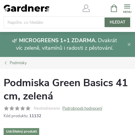
Přejít
NÁKUPNÍ
KOŠÍK
na
obsah
HLEDAT
🌿
MICROGREENS 1+1 ZDARMA.
Dvakrát
víc zeleně, vitamínů i radosti z pěstování.
Podmisky
Podmiska Green Basics 41
cm, zelená
Neohodnoceno
Podrobnosti hodnocení
Kód produktu:
11132
Udržitelný produkt