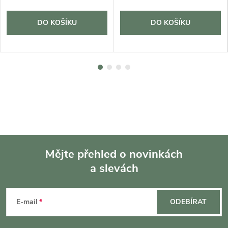
DO KOŠÍKU
DO KOŠÍKU
Mějte přehled o novinkách
a slevách
Z
á
E-mail
ODEBÍRAT