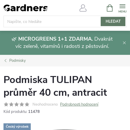
Přejít
NÁKUPNÍ
KOŠÍK
na
obsah
HLEDAT
🌿
MICROGREENS 1+1 ZDARMA.
Dvakrát
víc zeleně, vitamínů i radosti z pěstování.
Podmisky
Podmiska TULIPAN
průměr 40 cm, antracit
Neohodnoceno
Podrobnosti hodnocení
Kód produktu:
11478
Český výrobek