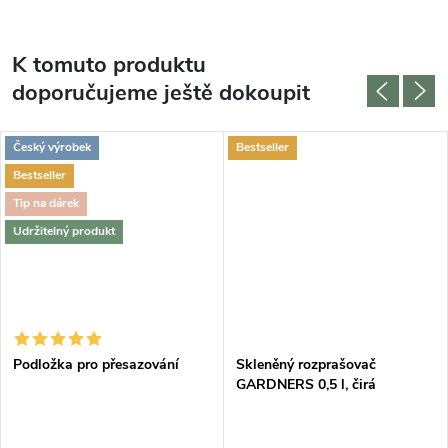
K tomuto produktu
doporučujeme ještě dokoupit
Český výrobek
Bestseller
Bestseller
Tip na dárek
Udržitelný produkt
DARMA
Podložka pro přesazování
Skleněný rozprašovač
GARDNERS 0,5 l, čirá