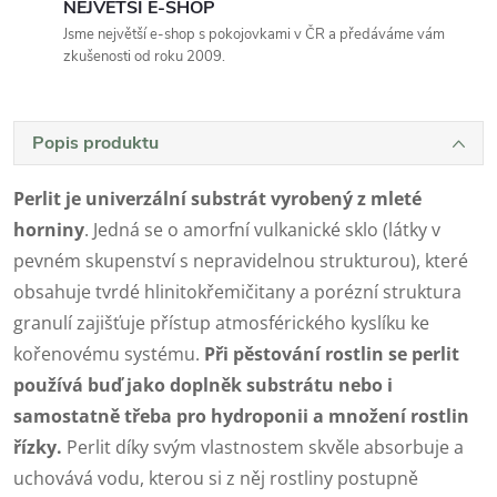
NEJVĚTŠÍ E-SHOP
Jsme největší e-shop s pokojovkami v ČR a předáváme vám
zkušenosti od roku 2009.
Popis produktu
Perlit je univerzální substrát vyrobený z mleté
horniny
. Jedná se o amorfní vulkanické sklo (látky v
pevném skupenství s nepravidelnou strukturou), které
obsahuje tvrdé hlinitokřemičitany a porézní struktura
granulí zajišťuje přístup atmosférického kyslíku ke
kořenovému systému.
Při pěstování rostlin se perlit
používá buď jako doplněk substrátu nebo i
samostatně třeba pro hydroponii a množení rostlin
řízky.
Perlit díky svým vlastnostem skvěle absorbuje a
uchovává vodu, kterou si z něj rostliny postupně