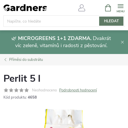
Přejít
NÁKUPNÍ
KOŠÍK
na
obsah
HLEDAT
🌿
MICROGREENS 1+1 ZDARMA.
Dvakrát
víc zeleně, vitamínů i radosti z pěstování.
Příměsi do substrátu
Perlit 5 l
Neohodnoceno
Podrobnosti hodnocení
Kód produktu:
4658