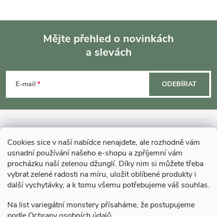
Mějte přehled o novinkách
a slevách
Z
á
E-mail
ODEBÍRAT
p
a
INFORMACE O NÁKUPU
Cookies sice v naší nabídce nenajdete, ale rozhodně vám
t
usnadní používání našeho e-shopu a zpříjemní vám
MOHLO BY VÁS ZAJÍMAT
procházku naší zelenou džunglí. Díky nim si můžete třeba
vybrat zelené radosti na míru, uložit oblíbené produkty i
í
další vychytávky, a k tomu všemu potřebujeme váš souhlas.
O GARDNERS
Na list variegátní monstery přísaháme, že postupujeme
podle
Ochrany osobních údajů
Gardners Design - Projekt, realizace a údržba zahrad a interiérů