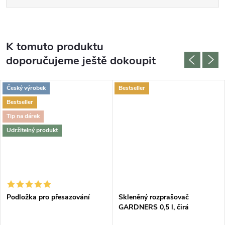
K tomuto produktu
doporučujeme ještě dokoupit
Český výrobek
Bestseller
Bestseller
Tip na dárek
Udržitelný produkt
DARMA
Podložka pro přesazování
Skleněný rozprašovač
GARDNERS 0,5 l, čirá