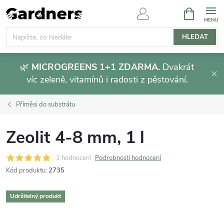
Přejít
NÁKUPNÍ
KOŠÍK
na
obsah
HLEDAT
🌿
MICROGREENS 1+1 ZDARMA.
Dvakrát
víc zeleně, vitamínů i radosti z pěstování.
Příměsi do substrátu
Zeolit 4-8 mm, 1 l
1 hodnocení
Podrobnosti hodnocení
Kód produktu:
2735
Udržitelný produkt