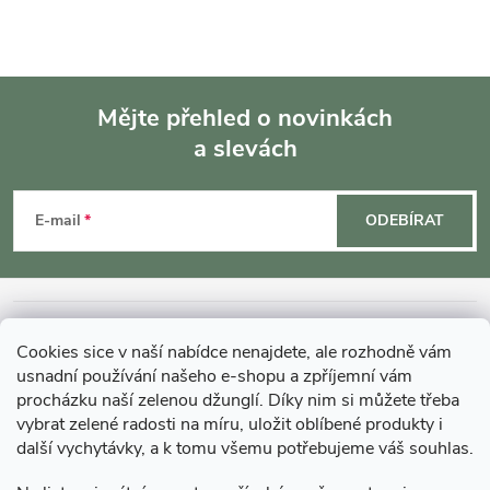
Mějte přehled o novinkách
a slevách
Z
á
E-mail
ODEBÍRAT
p
a
INFORMACE O NÁKUPU
Cookies sice v naší nabídce nenajdete, ale rozhodně vám
t
usnadní používání našeho e-shopu a zpříjemní vám
MOHLO BY VÁS ZAJÍMAT
procházku naší zelenou džunglí. Díky nim si můžete třeba
vybrat zelené radosti na míru, uložit oblíbené produkty i
í
další vychytávky, a k tomu všemu potřebujeme váš souhlas.
O GARDNERS