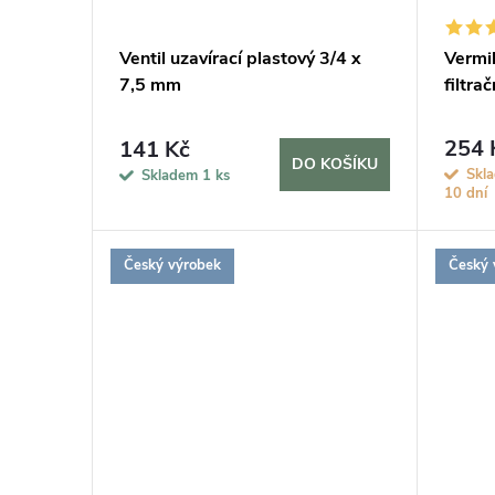
d
p
Ventil uzavírací plastový 3/4 x
Vermi
u
7,5 mm
filtrač
r
k
o
254 
141 Kč
DO KOŠÍKU
Skl
Skladem
1 ks
t
10 dní
d
ů
u
Český výrobek
Český 
k
t
ů