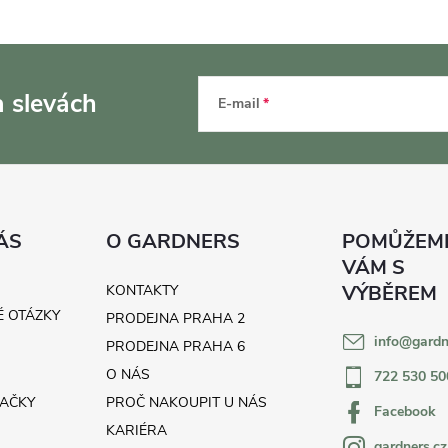
a slevách
E-mail
ÁS
O GARDNERS
KONTAKTY
É OTÁZKY
PRODEJNA PRAHA 2
info
@
gardn
H
PRODEJNA PRAHA 6
O NÁS
722 530 50
AČKY
PROČ NAKOUPIT U NÁS
Facebook
KARIÉRA
gardners.cz