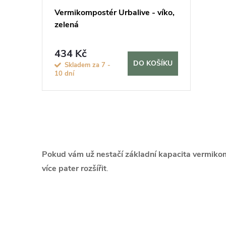
Vermikompostér Urbalive - víko,
zelená
434 Kč
DO KOŠÍKU
Skladem za 7 -
10 dní
O
v
Pokud vám už nestačí základní kapacita vermik
l
více pater rozšířit
.
á
d