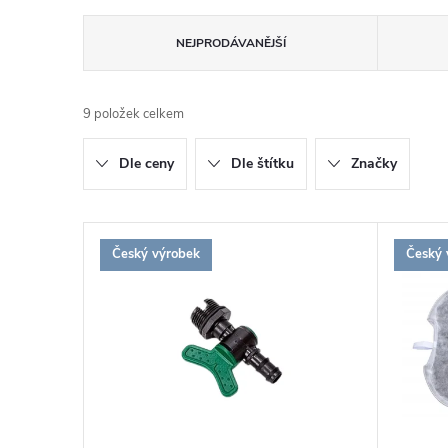
Ř
NEJPRODÁVANĚJŠÍ
a
9
položek celkem
z
Dle ceny
Dle štítku
Značky
e
n
V
Český výrobek
Český 
í
ý
p
p
r
i
o
s