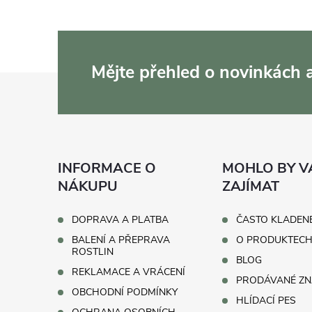
a
c
í
Mějte přehled o novinkách
Z
p
r
á
v
p
k
INFORMACE O
MOHLO BY V
a
NÁKUPU
ZAJÍMAT
y
t
v
DOPRAVA A PLATBA
ČASTO KLADEN
BALENÍ A PŘEPRAVA
O PRODUKTEC
ý
í
ROSTLIN
BLOG
REKLAMACE A VRÁCENÍ
p
PRODÁVANÉ ZN
OBCHODNÍ PODMÍNKY
HLÍDACÍ PES
i