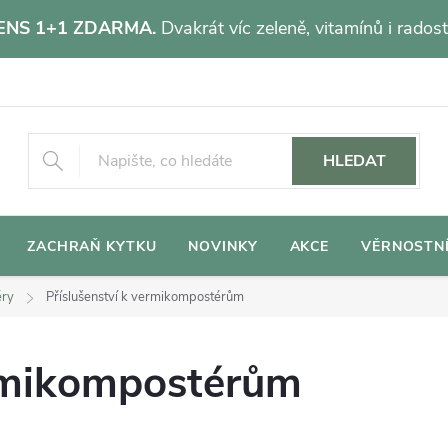
NS 1+1 ZDARMA.
Dvakrát víc zeleně, vitamínů i radost
HLEDAT
ZACHRAŇ KYTKU
NOVINKY
AKCE
VĚRNOSTN
éry
Příslušenství k vermikompostérům
ermikompostérům