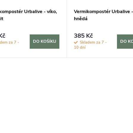
kompostér Urbalive - víko,
Vermikompostér Urbalive -
it
hnědá
Kč
385 Kč
DO KOŠÍKU
DO K
adem za 7 -
Skladem za 7 -
10 dní