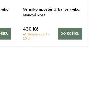
 víko,
Vermikompostér Urbalive - víko,
slonová kost
430 Kč
OŠÍKU
DO KOŠÍKU
Skladem za 7 -
10 dní