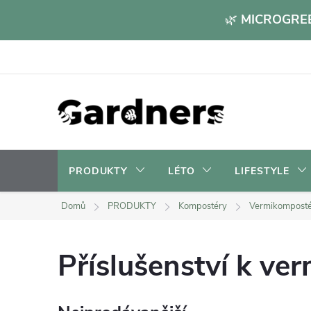
Přejít
🌿
MICROGREE
na
obsah
PRODUKTY
LÉTO
LIFESTYLE
Domů
PRODUKTY
Kompostéry
Vermikompost
Příslušenství k v