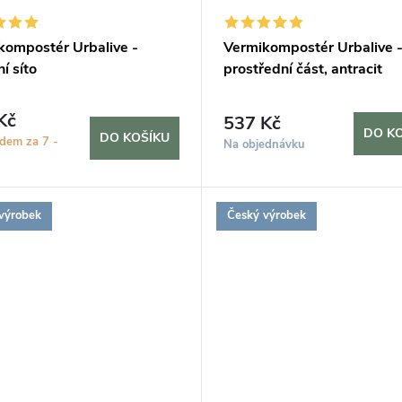
kompostér Urbalive -
Vermikompostér Urbalive 
ní síto
prostřední část, antracit
Kč
537 Kč
DO K
DO KOŠÍKU
adem za 7 -
Na objednávku
výrobek
Český výrobek