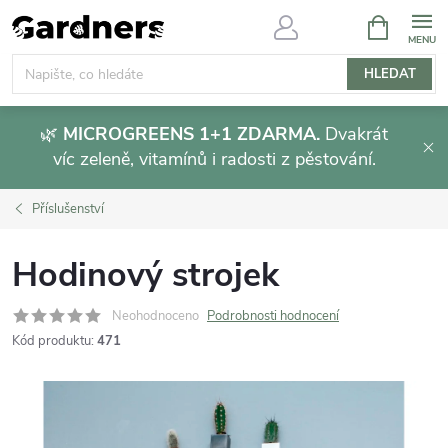
Přejít
NÁKUPNÍ
KOŠÍK
na
obsah
HLEDAT
🌿
MICROGREENS 1+1 ZDARMA.
Dvakrát
víc zeleně, vitamínů i radosti z pěstování.
Příslušenství
Hodinový strojek
Neohodnoceno
Podrobnosti hodnocení
Kód produktu:
471