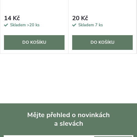
14 Kč
20 Kč
Skladem
>20 ks
Skladem
7 ks
DO KOŠÍKU
DO KOŠÍKU
Mějte přehled o novinkách
a slevách
Z