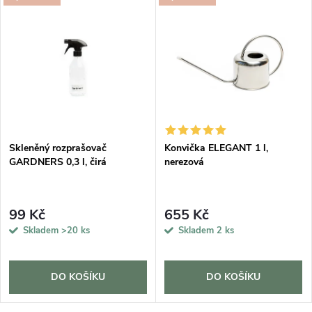
DARMA
Skleněný rozprašovač
Konvička ELEGANT 1 l,
GARDNERS 0,3 l, čirá
nerezová
99 Kč
655 Kč
Skladem
>20 ks
Skladem
2 ks
DO KOŠÍKU
DO KOŠÍKU