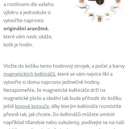
a rostlinami dle vašeho
výběru a jednoduše si
vytvoříte naprosto
originální aranžmá
,
které vám navíc ukáže,
kolik je hodin.
Vložte do košíku tento hodinový strojek, a počet a barvy
magnetických květináčů
, které se vám nejvíce líbí a
vytvořte si doma naprosto jedinečné hodiny.
Nezapomeňte, že magnetické květináče drží na
magnetické ploše a ideální tak bude přihodit do košíku
ještě
kovové kotouče
, díky kterým květináče rozmístíte
přesně tak, jak chcete. Do květináčů můžete umístit
například tillandsie nebo sukulenty, podívejte se na naši