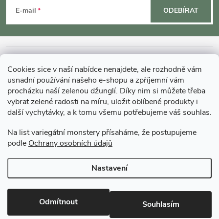
á
E-mail
ODEBÍRAT
p
a
INFORMACE O NÁKUPU
Cookies sice v naší nabídce nenajdete, ale rozhodně vám
t
usnadní používání našeho e-shopu a zpříjemní vám
MOHLO BY VÁS ZAJÍMAT
procházku naší zelenou džunglí. Díky nim si můžete třeba
vybrat zelené radosti na míru, uložit oblíbené produkty i
í
další vychytávky, a k tomu všemu potřebujeme váš souhlas.
O GARDNERS
Na list variegátní monstery přísaháme, že postupujeme
podle
Ochrany osobních údajů
Gardners Design - Projekt, realizace a údržba zahrad a interiérů
Nastavení
Copyright 2026
Gardners-eshop.cz
. Všechna práva vyhrazena.
Upravit
nastavení cookies
Odmítnout
Souhlasím
Vytvořil Shoptet Premium