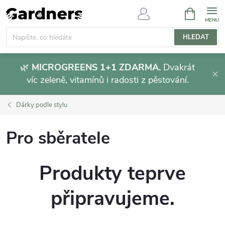
Přejít
NÁKUPNÍ
KOŠÍK
na
obsah
HLEDAT
🌿
MICROGREENS 1+1 ZDARMA.
Dvakrát
víc zeleně, vitamínů i radosti z pěstování.
Dárky podle stylu
Pro sběratele
Produkty teprve
připravujeme.