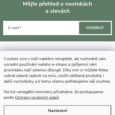
Mějte přehled o novinkách
a slevách
Z
á
E-mail
ODEBÍRAT
p
a
INFORMACE O NÁKUPU
Cookies sice v naší nabídce nenajdete, ale rozhodně vám
t
usnadní používání našeho e-shopu a zpříjemní vám
MOHLO BY VÁS ZAJÍMAT
procházku naší zelenou džunglí. Díky nim si můžete třeba
vybrat zelené radosti na míru, uložit oblíbené produkty i
í
další vychytávky, a k tomu všemu potřebujeme váš souhlas.
O GARDNERS
Na list variegátní monstery přísaháme, že postupujeme
podle
Ochrany osobních údajů
Gardners Design - Projekt, realizace a údržba zahrad a interiérů
Nastavení