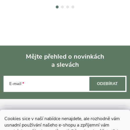
Mějte přehled o novinkách
a slevách
Z
á
E-mail
ODEBÍRAT
p
a
INFORMACE O NÁKUPU
Cookies sice v naší nabídce nenajdete, ale rozhodně vám
t
usnadní používání našeho e-shopu a zpříjemní vám
MOHLO BY VÁS ZAJÍMAT