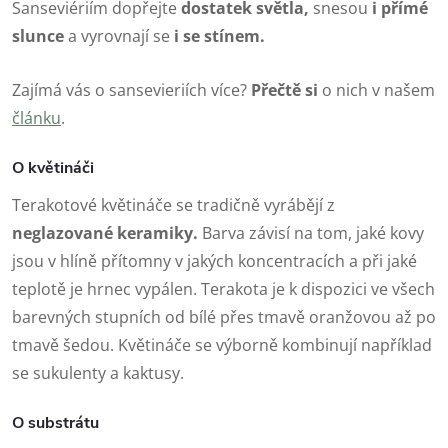
Sanseviériím dopřejte
d
ostatek světla,
snesou
i přímé
slunce
a vyrovnají se
i se stínem.
Zajímá vás o sansevieriích více?
Přečtě si
o nich v našem
článku
.
O květináči
Terakotové květináče se tradičně vyrábějí z
neglazované keramiky.
Barva závisí na tom, jaké kovy
jsou v hlíně přítomny v jakých koncentracích a při jaké
teplotě je hrnec vypálen. Terakota je k dispozici ve všech
barevných stupních od bílé přes tmavě oranžovou až po
tmavě šedou. Květináče se výborně kombinují například
se sukulenty a kaktusy.
O substrátu