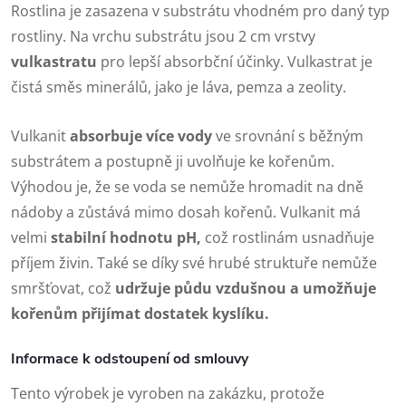
Rostlina je zasazena v substrátu vhodném pro daný typ
rostliny. Na vrchu substrátu jsou 2 cm vrstvy
vulkastratu
pro lepší absorbční účinky. Vulkastrat je
čistá směs minerálů, jako je láva, pemza a zeolity.
Vulkanit
absorbuje více vody
ve srovnání s běžným
substrátem a postupně ji uvolňuje ke kořenům.
Výhodou je, že se voda se nemůže hromadit na dně
nádoby a zůstává mimo dosah kořenů. Vulkanit má
velmi
stabilní hodnotu pH,
což rostlinám usnadňuje
příjem živin. Také se díky své hrubé struktuře nemůže
smršťovat, což
udržuje půdu vzdušnou a umožňuje
kořenům přijímat dostatek kyslíku.
Informace k odstoupení od smlouvy
Tento výrobek je vyroben na zakázku, protože