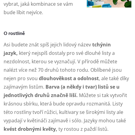
vybrat, jaká kombinace se vám
bude líbit nejvíce.
O rostlině
Asi budete znát spíš jejich lidový název
tchýnin
jazyk,
který nejspíš dostaly pro své dlouhé listy a
nezdolnost, kterou se vyznačují. V přírodě můžete
nalézt více než 70 druhů tohoto rodu. Oblíbené jsou
nejen pro svou
dlouhověkost a odolnost
, ale také díky
zajímavým listům.
Barva (a někdy i tvar) listů se u
jednotlivých druhů značně liší.
Můžete si tak vytvořit
krásnou sbírku, která bude opravdu rozmanitá. Listy
této rostliny tvoří růžici, kultivary se širokými listy ale
vypadají v květináči zajímavě i sólo. Jazyky mohou také
kvést drobnými květy,
ty rostou z paždí listů.