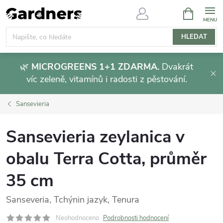
Přejít
NÁKUPNÍ
KOŠÍK
na
obsah
HLEDAT
🌿
MICROGREENS 1+1 ZDARMA.
Dvakrát
víc zeleně, vitamínů i radosti z pěstování.
Sansevieria
Sansevieria zeylanica v
obalu Terra Cotta, průměr
35 cm
Sanseveria, Tchýnin jazyk, Tenura
Neohodnoceno
Podrobnosti hodnocení