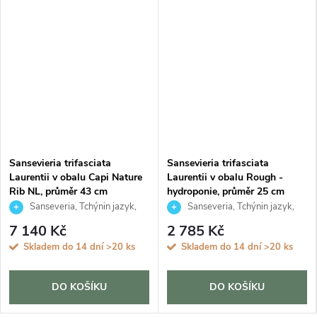
Sansevieria trifasciata
Sansevieria trifasciata
Laurentii v obalu Capi Nature
Laurentii v obalu Rough -
Rib NL, průměr 43 cm
hydroponie, průměr 25 cm
Sanseveria, Tchýnin jazyk,
Sanseveria, Tchýnin jazyk,
Tenura
Tenura
7 140 Kč
2 785 Kč
Skladem do 14 dní
>20 ks
Skladem do 14 dní
>20 ks
DO KOŠÍKU
DO KOŠÍKU