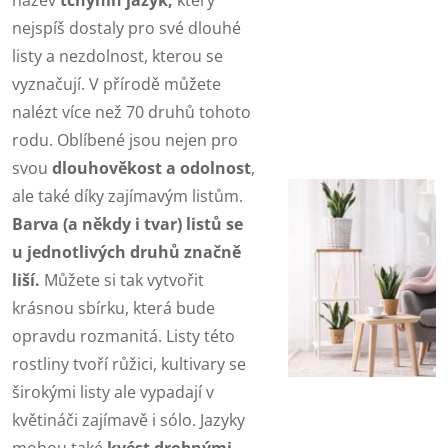
nejspíš dostaly pro své dlouhé
listy a nezdolnost, kterou se
vyznačují. V přírodě můžete
nalézt více než 70 druhů tohoto
rodu. Oblíbené jsou nejen pro
svou
dlouhověkost a odolnost
,
ale také díky zajímavým listům.
Barva (a někdy i tvar) listů se
u jednotlivých druhů značně
liší.
Můžete si tak vytvořit
krásnou sbírku, která bude
opravdu rozmanitá. Listy této
rostliny tvoří růžici, kultivary se
širokými listy ale vypadají v
květináči zajímavě i sólo. Jazyky
mohou také
kvést drobnými