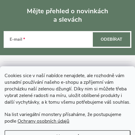
Mějte přehled o novinkách
a slevách
Z
á
E-mail
ODEBÍRAT
p
a
INFORMACE O NÁKUPU
Cookies sice v naší nabídce nenajdete, ale rozhodně vám
t
usnadní používání našeho e-shopu a zpříjemní vám
MOHLO BY VÁS ZAJÍMAT
procházku naší zelenou džunglí. Díky nim si můžete třeba
í
vybrat zelené radosti na míru, uložit oblíbené produkty i
další vychytávky, a k tomu všemu potřebujeme váš souhlas.
O GARDNERS
Na list variegátní monstery přísaháme, že postupujeme
podle
Ochrany osobních údajů
Gardners Design - Projekt, realizace a údržba zahrad a interiérů