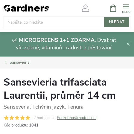
Přejít
NÁKUPNÍ
KOŠÍK
na
obsah
HLEDAT
🌿
MICROGREENS 1+1 ZDARMA.
Dvakrát
víc zeleně, vitamínů i radosti z pěstování.
Sansevieria
Sansevieria trifasciata
Laurentii, průměr 14 cm
Sanseveria, Tchýnin jazyk, Tenura
2 hodnocení
Podrobnosti hodnocení
Kód produktu:
1041