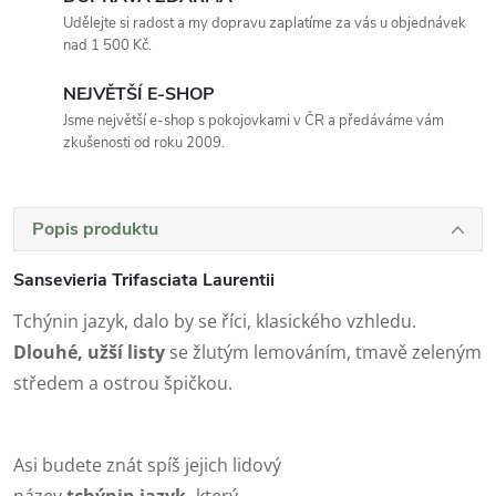
Udělejte si radost a my dopravu zaplatíme za vás u objednávek
nad 1 500 Kč.
NEJVĚTŠÍ E-SHOP
Jsme největší e-shop s pokojovkami v ČR a předáváme vám
zkušenosti od roku 2009.
Popis produktu
Sansevieria Trifasciata Laurentii
Tchýnin jazyk, dalo by se říci, klasického vzhledu.
Dlouhé, užší listy
se žlutým lemováním, tmavě zeleným
středem a ostrou špičkou.
Asi budete znát spíš jejich lidový
název
tchýnin jazyk,
který