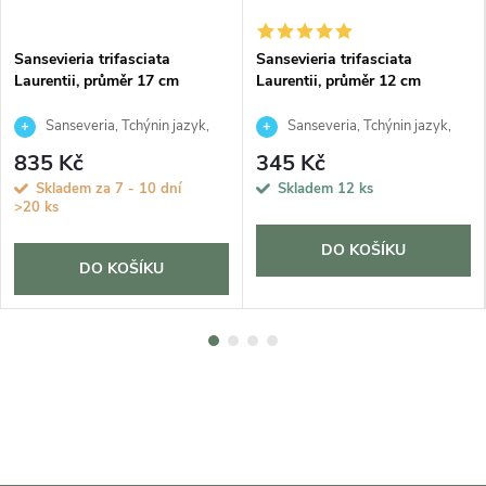
Sansevieria trifasciata
Sansevieria trifasciata
Laurentii, průměr 17 cm
Laurentii, průměr 12 cm
Sanseveria, Tchýnin jazyk,
Sanseveria, Tchýnin jazyk,
Tenura
Tenura
835 Kč
345 Kč
Skladem za 7 - 10 dní
Skladem
12 ks
>20 ks
DO KOŠÍKU
DO KOŠÍKU