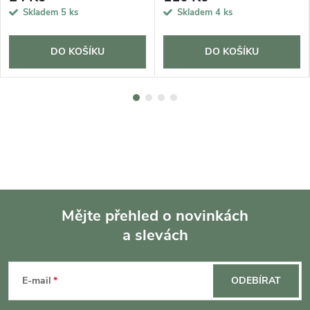
Skladem
5 ks
Skladem
4 ks
DO KOŠÍKU
DO KOŠÍKU
Mějte přehled o novinkách
a slevách
Z
á
E-mail
ODEBÍRAT