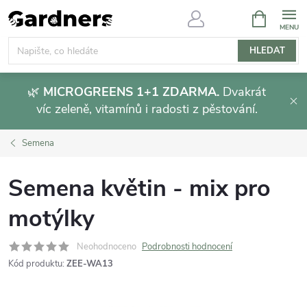
Přejít
NÁKUPNÍ
KOŠÍK
na
obsah
HLEDAT
🌿
MICROGREENS 1+1 ZDARMA.
Dvakrát
víc zeleně, vitamínů i radosti z pěstování.
Semena
Semena květin - mix pro
motýlky
Neohodnoceno
Podrobnosti hodnocení
Kód produktu:
ZEE-WA13