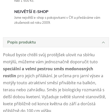
nad 1 500 Kč.
NEJVĚTŠÍ E-SHOP
Jsme největší e-shop s pokojovkami v ČR a předáváme vám
zkušenosti od roku 2009.
Popis produktu
Pokud byste chtěli svůj protějšek ulovit na sbírku
motýlů, můžeme vám jednoznačně doporučit tuto
speciální a velmi pestrou směs medonosných
rostlin
pro jejich přilákání. Je určena pro jarní výsev a
motýly touto atraktivní směsí přivábíte na balkón,
terasu nebo zahrádku. Směs je biologicky rozmanitá s
delší dobou kvetení. Vyžaduje světlé slunné stanoviště,
kvete přibližně od konce května do září a dorůstá
přibližně do 100 cm výšky.