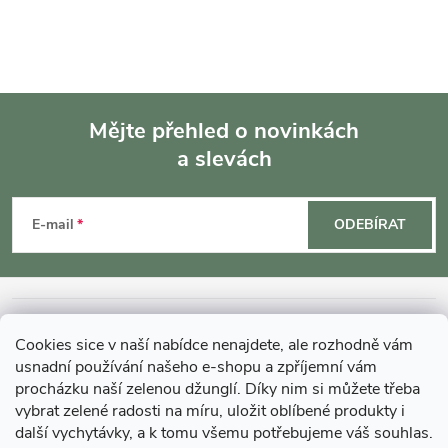
Mějte přehled o novinkách
a slevách
Z
á
E-mail
ODEBÍRAT
p
a
INFORMACE O NÁKUPU
Cookies sice v naší nabídce nenajdete, ale rozhodně vám
t
usnadní používání našeho e-shopu a zpříjemní vám
MOHLO BY VÁS ZAJÍMAT
procházku naší zelenou džunglí. Díky nim si můžete třeba
í
vybrat zelené radosti na míru, uložit oblíbené produkty i
další vychytávky, a k tomu všemu potřebujeme váš souhlas.
O GARDNERS