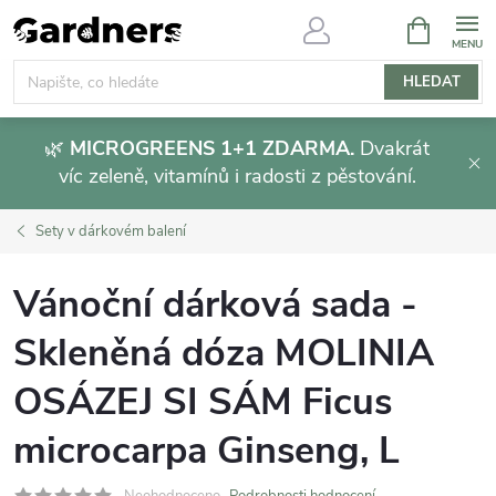
Přejít
NÁKUPNÍ
KOŠÍK
na
obsah
HLEDAT
🌿
MICROGREENS 1+1 ZDARMA.
Dvakrát
víc zeleně, vitamínů i radosti z pěstování.
Sety v dárkovém balení
Vánoční dárková sada -
Skleněná dóza MOLINIA
OSÁZEJ SI SÁM Ficus
microcarpa Ginseng, L
Neohodnoceno
Podrobnosti hodnocení