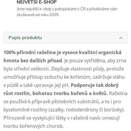
NEJVĚTŠÍ E-SHOP
Jsme největší e-shop s pokojovkami v ČR a předáváme vám
zkušenosti od roku 2009.
Popis produktu
100% přírodní rašelina je vysoce kvalitní organická
hmota bez dalších přísad
. Je pouze vytříděna, aby zrna
byla střední velikosti. Zlepšuje vlastnosti půdy, protože
umožňuje přístup vzduchu ke kořenům, zadržuje vláhu
v půdě a také upravuje její pH.
Podporuje tak dobrý
růst rostlin, bohatou tvorbu kořenů a květů.
Rašelina
se používá k přípravě pěstebních substrátů, a to i pro
kyselomilné rostliny (azalky, rododendrony či borůvky).
Přirozeně se vyskytující látky v rašelině navíc omezují
tvorbu kořenových chorob.