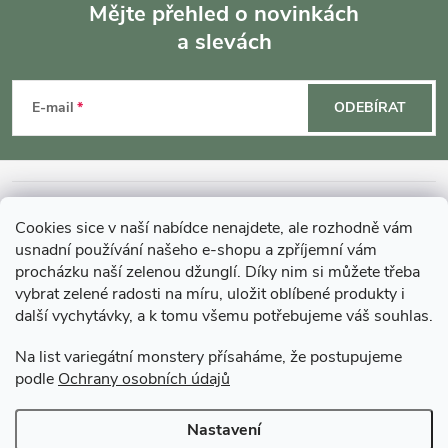
Mějte přehled o novinkách
a slevách
Z
á
E-mail
ODEBÍRAT
p
a
INFORMACE O NÁKUPU
Cookies sice v naší nabídce nenajdete, ale rozhodně vám
t
usnadní používání našeho e-shopu a zpříjemní vám
MOHLO BY VÁS ZAJÍMAT
procházku naší zelenou džunglí. Díky nim si můžete třeba
vybrat zelené radosti na míru, uložit oblíbené produkty i
í
další vychytávky, a k tomu všemu potřebujeme váš souhlas.
O GARDNERS
Na list variegátní monstery přísaháme, že postupujeme
podle
Ochrany osobních údajů
Gardners Design - Projekt, realizace a údržba zahrad a interiérů
Nastavení