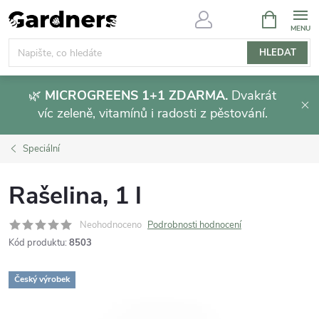
Přejít
NÁKUPNÍ
KOŠÍK
na
obsah
HLEDAT
🌿
MICROGREENS 1+1 ZDARMA.
Dvakrát
víc zeleně, vitamínů i radosti z pěstování.
Speciální
Rašelina, 1 l
Neohodnoceno
Podrobnosti hodnocení
Kód produktu:
8503
Český výrobek