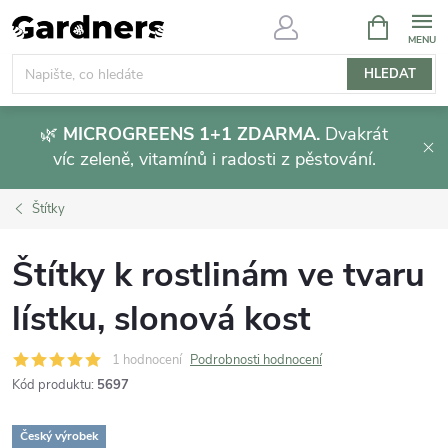
Přejít
NÁKUPNÍ
KOŠÍK
na
obsah
HLEDAT
🌿
MICROGREENS 1+1 ZDARMA.
Dvakrát
víc zeleně, vitamínů i radosti z pěstování.
Štítky
Štítky k rostlinám ve tvaru
lístku, slonová kost
1 hodnocení
Podrobnosti hodnocení
Kód produktu:
5697
Český výrobek