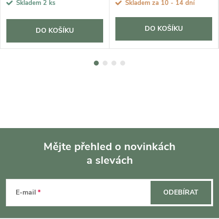
Skladem
2 ks
Skladem za 10 - 14 dní
DO KOŠÍKU
DO KOŠÍKU
Mějte přehled o novinkách
a slevách
Z
á
E-mail
ODEBÍRAT
p