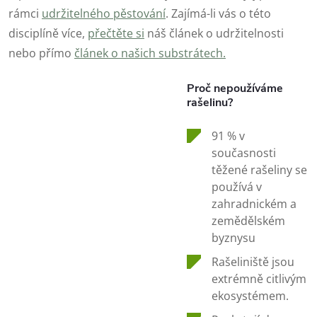
rámci
udržitelného pěstování
. Zajímá-li vás o této
disciplíně více,
přečtěte si
náš článek o udržitelnosti
nebo přímo
článek o našich substrátech.
Proč nepoužíváme
rašelinu?
91 % v
současnosti
těžené rašeliny se
používá v
zahradnickém a
zemědělském
byznysu
Rašeliniště jsou
extrémně citlivým
ekosystémem.