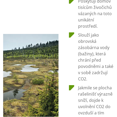
Poskytují domov
tisícům živočichů
vázaných na toto
unikátní
prostředí.
Slouží jako
obrovská
zásobárna vody
(bažiny), která
chrání před
povodněmi a také
v sobě zadržují
CO2.
Jakmile se plocha
rašelinišť výrazně
sníží, dojde k
uvolnění CO2 do
ovzduší a tím