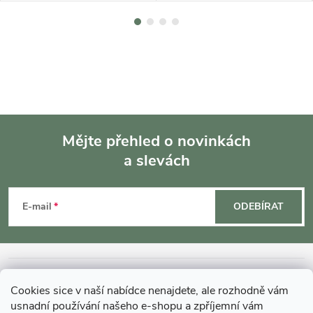
Mějte přehled o novinkách
a slevách
Z
á
E-mail
ODEBÍRAT
p
a
INFORMACE O NÁKUPU
Cookies sice v naší nabídce nenajdete, ale rozhodně vám
t
usnadní používání našeho e-shopu a zpříjemní vám