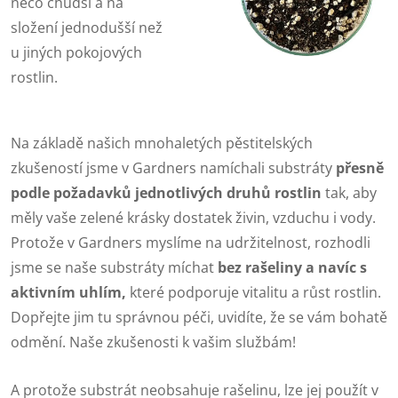
něco chudší a na
složení jednodušší než
u jiných pokojových
rostlin.
Na základě našich mnohaletých pěstitelských
zkušeností jsme v Gardners namíchali substráty
přesně
podle požadavků jednotlivých druhů rostlin
tak, aby
měly vaše zelené krásky dostatek živin, vzduchu i vody.
Protože v Gardners myslíme na udržitelnost, rozhodli
jsme se naše substráty míchat
bez rašeliny a navíc s
aktivním uhlím,
které podporuje vitalitu a růst rostlin.
Dopřejte jim tu správnou péči, uvidíte, že se vám bohatě
odmění. Naše zkušenosti k vašim službám!
A protože substrát neobsahuje rašelinu, lze jej použít v