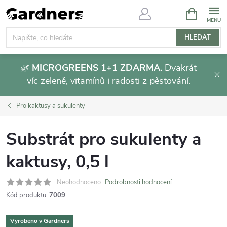
Přejít
NÁKUPNÍ
KOŠÍK
na
obsah
HLEDAT
🌿
MICROGREENS 1+1 ZDARMA.
Dvakrát
víc zeleně, vitamínů i radosti z pěstování.
Pro kaktusy a sukulenty
Substrát pro sukulenty a
kaktusy, 0,5 l
Neohodnoceno
Podrobnosti hodnocení
Kód produktu:
7009
Vyrobeno v Gardners