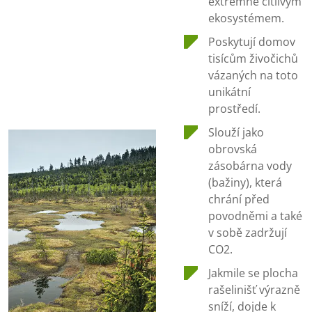
extrémně citlivým
ekosystémem.
Poskytují domov
tisícům živočichů
vázaných na toto
unikátní
prostředí.
Slouží jako
obrovská
zásobárna vody
(bažiny), která
chrání před
povodněmi a také
v sobě zadržují
CO2.
Jakmile se plocha
rašelinišť výrazně
sníží, dojde k