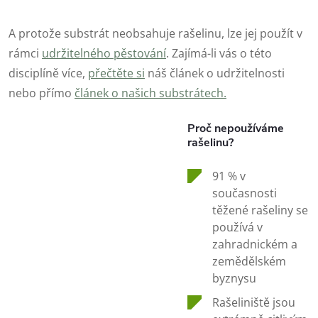
A protože substrát neobsahuje rašelinu, lze jej použít v
rámci
udržitelného pěstování
. Zajímá-li vás o této
disciplíně více,
přečtěte si
náš článek o udržitelnosti
nebo přímo
článek o našich substrátech.
Proč nepoužíváme
rašelinu?
91 % v
současnosti
těžené rašeliny se
používá v
zahradnickém a
zemědělském
byznysu
Rašeliniště jsou