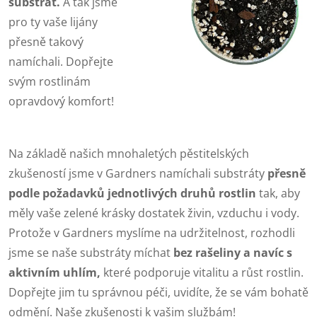
substrát.
A tak jsme
pro ty vaše lijány
přesně takový
namíchali. Dopřejte
svým rostlinám
opravdový komfort!
Na základě našich mnohaletých pěstitelských
zkušeností jsme v Gardners namíchali substráty
přesně
podle požadavků jednotlivých druhů rostlin
tak, aby
měly vaše zelené krásky dostatek živin, vzduchu i vody.
Protože v Gardners myslíme na udržitelnost, rozhodli
jsme se naše substráty míchat
bez rašeliny a navíc s
aktivním uhlím,
které podporuje vitalitu a růst rostlin.
Dopřejte jim tu správnou péči, uvidíte, že se vám bohatě
odmění. Naše zkušenosti k vašim službám!