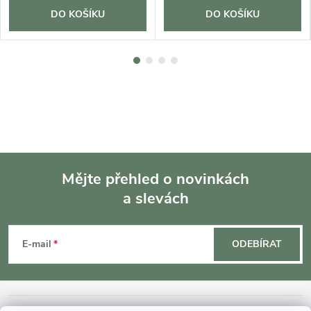
DO KOŠÍKU
DO KOŠÍKU
Mějte přehled o novinkách
a slevách
Z
á
E-mail
ODEBÍRAT
p