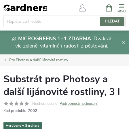
Přejít
NÁKUPNÍ
KOŠÍK
na
obsah
HLEDAT
🌿
MICROGREENS 1+1 ZDARMA.
Dvakrát
víc zeleně, vitamínů i radosti z pěstování.
Pro Photosy a další liánovité rostliny
Substrát pro Photosy a
další lijánovité rostliny, 3 l
Neohodnoceno
Podrobnosti hodnocení
Kód produktu:
7002
Vyrobeno v Gardners