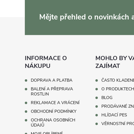
Mějte přehled o novinkách
Z
á
p
INFORMACE O
MOHLO BY V
a
NÁKUPU
ZAJÍMAT
t
DOPRAVA A PLATBA
ČASTO KLADEN
BALENÍ A PŘEPRAVA
O PRODUKTEC
í
ROSTLIN
BLOG
REKLAMACE A VRÁCENÍ
PRODÁVANÉ ZN
OBCHODNÍ PODMÍNKY
HLÍDACÍ PES
OCHRANA OSOBNÍCH
VĚRNOSTNÍ P
ÚDAJŮ
MOJE OBLÍBENÉ