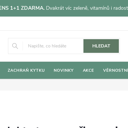
NS 1+1 ZDARMA.
Dvakrát víc zeleně, vitamínů i radost
HLEDAT
ZACHRAŇ KYTKU
NOVINKY
AKCE
VĚRNOSTN