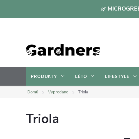
Přejít
🌿
MICROGREE
na
obsah
PRODUKTY
LÉTO
LIFESTYLE
Domů
Vyprodáno
Triola
Triola