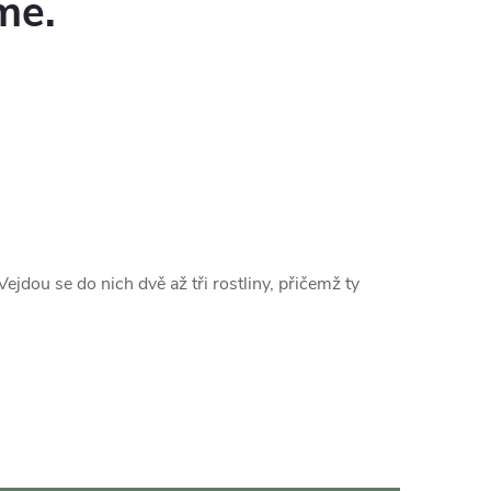
me.
 Vejdou se do nich dvě až tři rostliny, přičemž ty