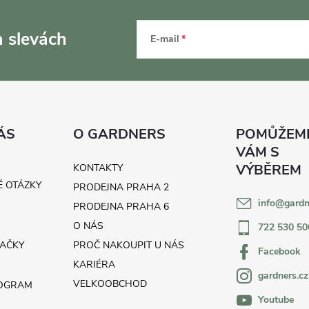
a slevách
E-mail
ÁS
O GARDNERS
KONTAKTY
É OTÁZKY
PRODEJNA PRAHA 2
info
@
gardn
H
PRODEJNA PRAHA 6
O NÁS
722 530 50
AČKY
PROČ NAKOUPIT U NÁS
Facebook
KARIÉRA
gardners.cz
VELKOOBCHOD
ROGRAM
Youtube