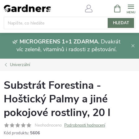
Přejít
NÁKUPNÍ
KOŠÍK
na
obsah
HLEDAT
🌿
MICROGREENS 1+1 ZDARMA.
Dvakrát
víc zeleně, vitamínů i radosti z pěstování.
Univerzální
Substrát Forestina -
Hoštický Palmy a jiné
pokojové rostliny, 20 l
Neohodnoceno
Podrobnosti hodnocení
Kód produktu:
5606