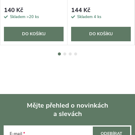
140 Kč
144 Kč
Skladem
>20 ks
Skladem
4 ks
DO KOŠÍKU
DO KOŠÍKU
Mějte přehled o novinkách
a slevách
Z
á
E-mail
ODEBÍRAT