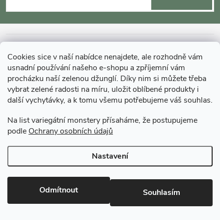
p
a
INFORMACE O NÁKUPU
Cookies sice v naší nabídce nenajdete, ale rozhodně vám
t
usnadní používání našeho e-shopu a zpříjemní vám
MOHLO BY VÁS ZAJÍMAT
procházku naší zelenou džunglí. Díky nim si můžete třeba
vybrat zelené radosti na míru, uložit oblíbené produkty i
í
další vychytávky, a k tomu všemu potřebujeme váš souhlas.
O GARDNERS
Na list variegátní monstery přísaháme, že postupujeme
podle
Ochrany osobních údajů
Gardners Design - Projekt, realizace a údržba zahrad a interiérů
Nastavení
Copyright 2026
Gardners-eshop.cz
. Všechna práva vyhrazena.
Upravit
nastavení cookies
Odmítnout
Souhlasím
Vytvořil Shoptet Premium