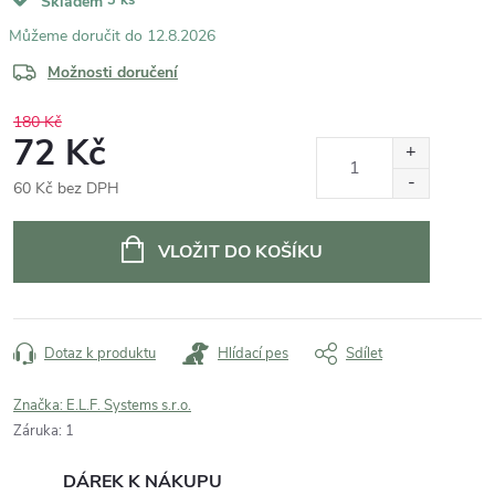
Skladem
12.8.2026
Možnosti doručení
180 Kč
72 Kč
60 Kč bez DPH
Měrná
cena:
VLOŽIT DO KOŠÍKU
Dotaz k produktu
Hlídací pes
Sdílet
Značka:
E.L.F. Systems s.r.o.
Záruka
:
1
DÁREK K NÁKUPU