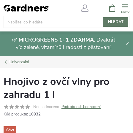
Přejít
NÁKUPNÍ
KOŠÍK
na
obsah
HLEDAT
🌿
MICROGREENS 1+1 ZDARMA.
Dvakrát
víc zeleně, vitamínů i radosti z pěstování.
Univerzální
Hnojivo z ovčí vlny pro
zahradu 1 l
Neohodnoceno
Podrobnosti hodnocení
Kód produktu:
16932
Akce