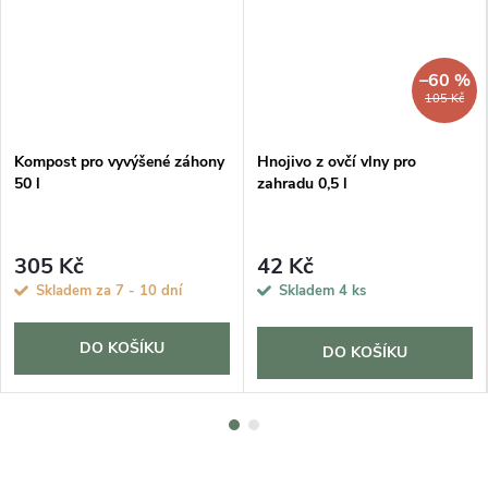
–60 %
105 Kč
Kompost pro vyvýšené záhony
Hnojivo z ovčí vlny pro
50 l
zahradu 0,5 l
305 Kč
42 Kč
Skladem za 7 - 10 dní
Skladem
4 ks
DO KOŠÍKU
DO KOŠÍKU