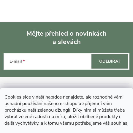
Mějte přehled o novinkách
a slevách
Z
á
E-mail
ODEBÍRAT
p
a
INFORMACE O NÁKUPU
Cookies sice v naší nabídce nenajdete, ale rozhodně vám
t
usnadní používání našeho e-shopu a zpříjemní vám
MOHLO BY VÁS ZAJÍMAT
procházku naší zelenou džunglí. Díky nim si můžete třeba
vybrat zelené radosti na míru, uložit oblíbené produkty i
í
další vychytávky, a k tomu všemu potřebujeme váš souhlas.
O GARDNERS