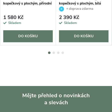
kopečkový s plochým, přírodní
kopečkový s plochým, bílá
+ doprava zdarma
1 580 Kč
2 390 Kč
Skladem
Skladem
DO KOŠÍKU
DO KOŠÍKU
Mějte přehled o novinkách
a slevách
Z