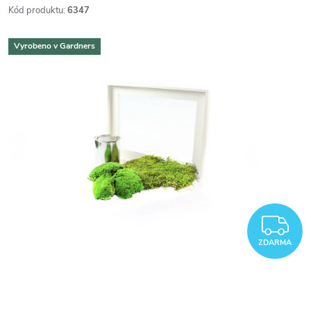
Kód produktu:
6347
Vyrobeno v Gardners
Z
ZDARMA