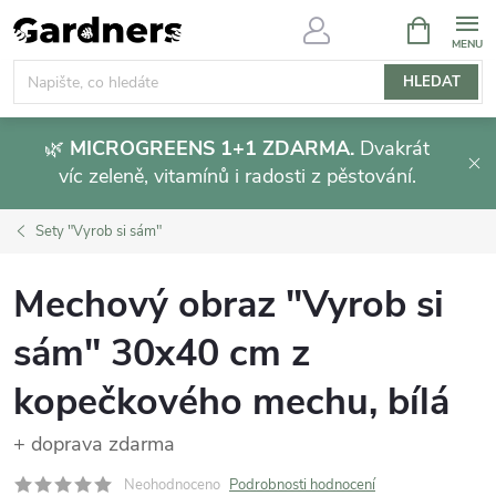
Přejít
NÁKUPNÍ
KOŠÍK
na
obsah
HLEDAT
🌿
MICROGREENS 1+1 ZDARMA.
Dvakrát
víc zeleně, vitamínů i radosti z pěstování.
Sety "Vyrob si sám"
Mechový obraz "Vyrob si
sám" 30x40 cm z
kopečkového mechu, bílá
+ doprava zdarma
Neohodnoceno
Podrobnosti hodnocení