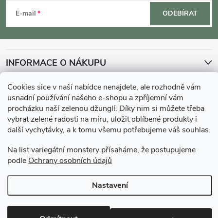
á
E-mail
ODEBÍRAT
p
a
INFORMACE O NÁKUPU
t
Cookies sice v naší nabídce nenajdete, ale rozhodně vám
MOHLO BY VÁS ZAJÍMAT
usnadní používání našeho e-shopu a zpříjemní vám
í
procházku naší zelenou džunglí. Díky nim si můžete třeba
O GARDNERS
vybrat zelené radosti na míru, uložit oblíbené produkty i
další vychytávky, a k tomu všemu potřebujeme váš souhlas.
Gardners Design - Projekt, realizace a údržba zahrad a interiérů
Na list variegátní monstery přísaháme, že postupujeme
podle
Ochrany osobních údajů
Copyright 2026
Gardners-eshop.cz
. Všechna práva vyhrazena.
Upravit
Nastavení
nastavení cookies
Vytvořil Shoptet Premium