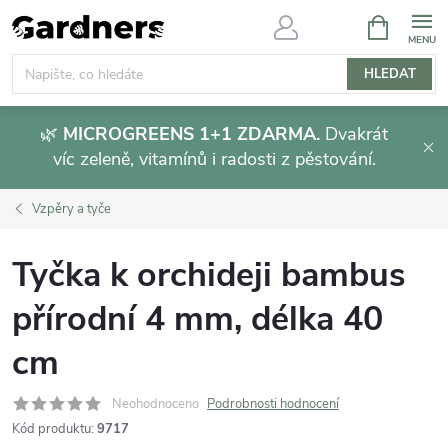
Přejít
NÁKUPNÍ
KOŠÍK
na
obsah
HLEDAT
🌿
MICROGREENS 1+1 ZDARMA.
Dvakrát
víc zeleně, vitamínů i radosti z pěstování.
Vzpěry a tyče
Tyčka k orchideji bambus
přírodní 4 mm, délka 40
cm
Neohodnoceno
Podrobnosti hodnocení
Kód produktu:
9717