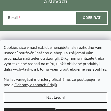
a slevách
Z
á
E-mail
ODEBÍRAT
p
a
INFORMACE O NÁKUPU
Cookies sice v naší nabídce nenajdete, ale rozhodně vám
t
usnadní používání našeho e-shopu a zpříjemní vám
MOHLO BY VÁS ZAJÍMAT
procházku naší zelenou džunglí. Díky nim si můžete třeba
vybrat zelené radosti na míru, uložit oblíbené produkty i
í
další vychytávky, a k tomu všemu potřebujeme váš souhlas.
O GARDNERS
Na list variegátní monstery přísaháme, že postupujeme
podle
Ochrany osobních údajů
Gardners Design - Projekt, realizace a údržba zahrad a interiérů
Nastavení
Copyright 2026
Gardners-eshop.cz
. Všechna práva vyhrazena.
Upravit
nastavení cookies