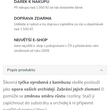
DÁREK K NÁKUPU
Při nákupu nad 1 000 Kč od nás dostanete dárek.
DOPRAVA ZDARMA
Udělejte si radost a my dopravu zaplatíme za vás u objednávek
nad 1 500 Kč.
NEJVĚTŠÍ E-SHOP
Jsme největší e-shop s pokojovkami v ČR a předáváme vám
zkušenosti od roku 2009.
Popis produktu
Šikovná
tyčka vyrobená z bambusu
skvěle poslouží
jako
opora vašich orchidejí
.
Zabrání jejich zlomení
či
pomůže se
změnou směru růstu
rostliny.
Stačí ji
zapíchnout do substrátu a orchidej k ní připevnit
například pomocí klipsů.