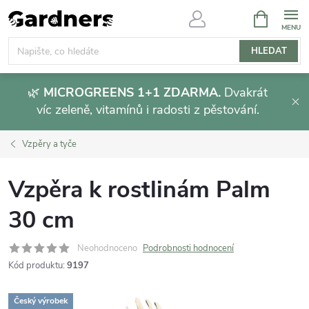
Přejít
NÁKUPNÍ
KOŠÍK
na
obsah
HLEDAT
🌿
MICROGREENS 1+1 ZDARMA.
Dvakrát
víc zeleně, vitamínů i radosti z pěstování.
Vzpěry a tyče
Vzpěra k rostlinám Palm
30 cm
Neohodnoceno
Podrobnosti hodnocení
Kód produktu:
9197
Český výrobek