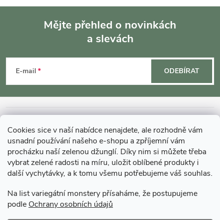
Mějte přehled o novinkách
a slevách
Z
á
E-mail
ODEBÍRAT
p
a
INFORMACE O NÁKUPU
Cookies sice v naší nabídce nenajdete, ale rozhodně vám
t
usnadní používání našeho e-shopu a zpříjemní vám
MOHLO BY VÁS ZAJÍMAT
procházku naší zelenou džunglí. Díky nim si můžete třeba
í
vybrat zelené radosti na míru, uložit oblíbené produkty i
další vychytávky, a k tomu všemu potřebujeme váš souhlas.
O GARDNERS
Na list variegátní monstery přísaháme, že postupujeme
podle
Ochrany osobních údajů
Gardners Design - Projekt, realizace a údržba zahrad a interiérů