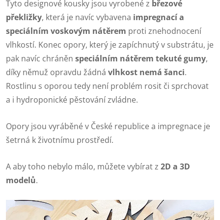
Tyto designové kousky jsou vyrobené z
březové
překližky
, která je navíc vybavena
impregnací a
speciálním voskovým nátěrem
proti znehodnocení
vlhkostí. Konec opory, který je zapíchnutý v substrátu, je
pak navíc chráněn
speciálním nátěrem tekuté gumy
,
díky němuž opravdu žádná
vlhkost nemá šanci
.
Rostlinu s oporou tedy není problém rosit či sprchovat
a i hydroponické pěstování zvládne.
Opory jsou vyráběné v České republice a impregnace je
šetrná k životnímu prostředí.
A aby toho nebylo málo, můžete vybírat z
2D a 3D
modelů
.