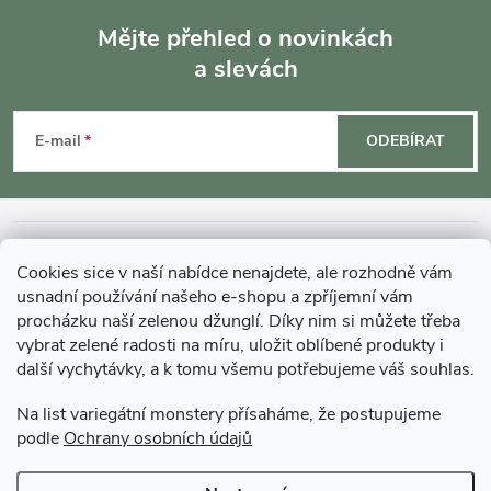
á
Mějte přehled o novinkách
d
a slevách
Z
a
á
c
E-mail
ODEBÍRAT
p
í
p
a
INFORMACE O NÁKUPU
r
Cookies sice v naší nabídce nenajdete, ale rozhodně vám
t
usnadní používání našeho e-shopu a zpříjemní vám
MOHLO BY VÁS ZAJÍMAT
v
procházku naší zelenou džunglí. Díky nim si můžete třeba
í
vybrat zelené radosti na míru, uložit oblíbené produkty i
k
další vychytávky, a k tomu všemu potřebujeme váš souhlas.
O GARDNERS
y
Na list variegátní monstery přísaháme, že postupujeme
podle
Ochrany osobních údajů
Gardners Design - Projekt, realizace a údržba zahrad a interiérů
v