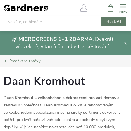
Přejít
NÁKUPNÍ
KOŠÍK
na
obsah
HLEDAT
🌿
MICROGREENS 1+1 ZDARMA.
Dvakrát
víc zeleně, vitamínů i radosti z pěstování.
Prodávané značky
Daan Kromhout
Daan Kromhout – velkoobchod s dekoracemi pro váš domov a
zahradu!
Společnost
Daan Kromhout & Zn
je renomovaným
velkoobchodem specializujícím se na široký sortiment dekorací a
potřeb pro květinářství, zahradní centra a obchody s bytovými
doplňky.
V jejich nabídce naleznete více než 10 000 produktů,