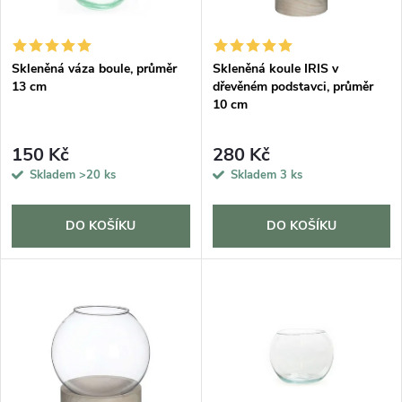
i
í
s
p
Skleněná váza boule, průměr
Skleněná koule IRIS v
13 cm
dřevěném podstavci, průměr
p
10 cm
r
r
150 Kč
280 Kč
o
Skladem
>20 ks
Skladem
3 ks
o
d
d
DO KOŠÍKU
DO KOŠÍKU
u
u
k
k
t
t
ů