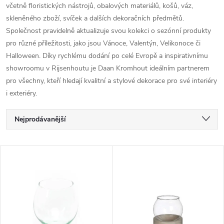
včetně floristických nástrojů, obalových materiálů, košů, váz,
skleněného zboží, svíček a dalších dekoračních předmětů.
Společnost pravidelně aktualizuje svou kolekci o sezónní produkty
pro různé příležitosti, jako jsou Vánoce, Valentýn, Velikonoce či
Halloween.
Díky rychlému dodání po celé Evropě a inspirativnímu
showroomu v Rijsenhoutu je Daan Kromhout ideálním partnerem
pro všechny, kteří hledají kvalitní a stylové dekorace pro své interiéry
i exteriéry.
Ř
Nejprodávanější
a
Nejlevnější
V
Nejdražší
z
ý
Abecedně
e
p
n