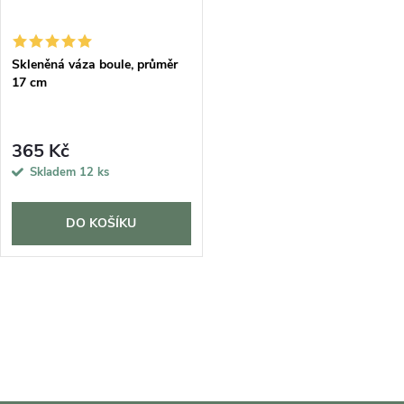
Skleněná váza boule, průměr
17 cm
365 Kč
Skladem
12 ks
DO KOŠÍKU
O
v
l