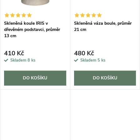
ů
Skleněná koule IRIS v
Skleněná váza boule, průměr
dřevěném podstavci, průměr
21 cm
13 cm
410 Kč
480 Kč
Skladem
8 ks
Skladem
5 ks
DO KOŠÍKU
DO KOŠÍKU