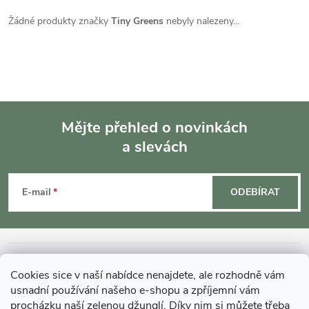
Žádné produkty značky
Tiny Greens
nebyly nalezeny...
Mějte přehled o novinkách
a slevách
Z
á
E-mail
ODEBÍRAT
p
a
INFORMACE O NÁKUPU
Cookies sice v naší nabídce nenajdete, ale rozhodně vám
t
usnadní používání našeho e-shopu a zpříjemní vám
MOHLO BY VÁS ZAJÍMAT
procházku naší zelenou džunglí. Díky nim si můžete třeba