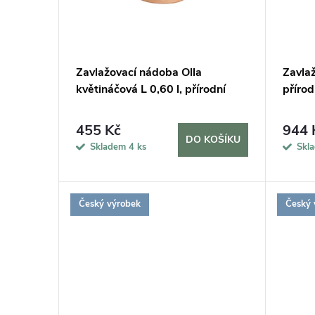
p
s
r
p
Zavlažovací nádoba Olla
Zavlaž
o
květináčová L 0,60 l, přírodní
přírod
r
d
o
455 Kč
944 
DO KOŠÍKU
u
Skladem
4 ks
Skl
d
k
u
Český výrobek
Český 
t
k
ů
t
ů