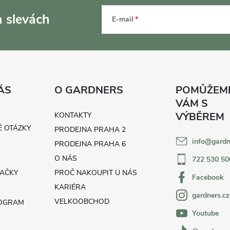
a slevách
E-mail
ÁS
O GARDNERS
KONTAKTY
É OTÁZKY
PRODEJNA PRAHA 2
info
@
gardn
H
PRODEJNA PRAHA 6
O NÁS
722 530 50
AČKY
PROČ NAKOUPIT U NÁS
Facebook
KARIÉRA
gardners.cz
VELKOOBCHOD
ROGRAM
Youtube