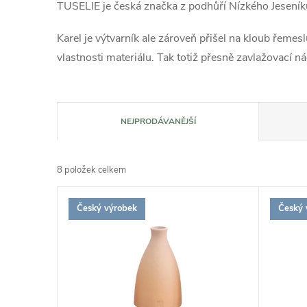
TUSELIE je česká značka z
podhůří Nízkého Jeseníku.
Karel je výtvarník ale zároveň přišel na kloub řemes
vlastnosti materiálu. Tak totiž přesně zavlažovací n
Ř
NEJPRODÁVANĚJŠÍ
a
8
položek celkem
z
V
Český výrobek
Český 
e
ý
n
p
í
i