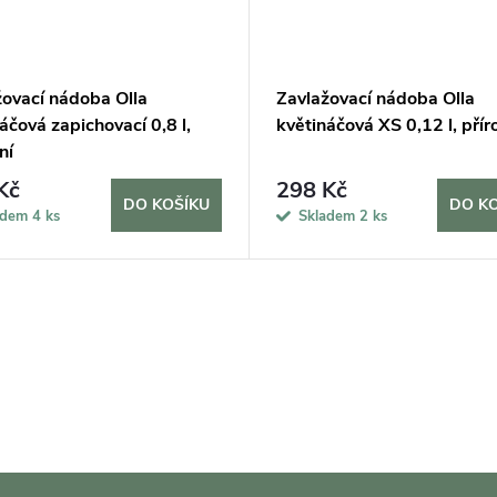
žovací nádoba Olla
Zavlažovací nádoba Olla
áčová zapichovací 0,8 l,
květináčová XS 0,12 l, přír
ní
Kč
298 Kč
DO KOŠÍKU
DO K
adem
4 ks
Skladem
2 ks