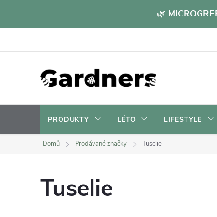
Přejít
🌿
MICROGREE
na
obsah
PRODUKTY
LÉTO
LIFESTYLE
Domů
Prodávané značky
Tuselie
Tuselie