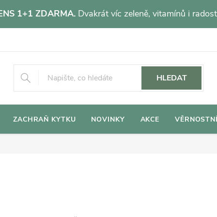
NS 1+1 ZDARMA.
Dvakrát víc zeleně, vitamínů i radost
HLEDAT
ZACHRAŇ KYTKU
NOVINKY
AKCE
VĚRNOSTN