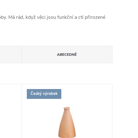
oby.
Má rád, když věci jsou funkční a ctí přirozené
ABECEDNĚ
Český výrobek