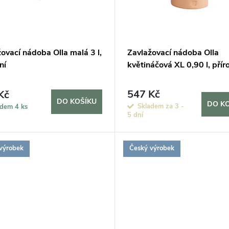
ovací nádoba Olla malá 3 l,
Zavlažovací nádoba Olla
ní
květináčová XL 0,90 l, přír
547 Kč
Kč
DO KOŠÍKU
DO K
Skladem za 3 -
adem
4 ks
5 dní
výrobek
Český výrobek