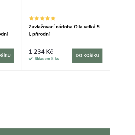
Zavlažovací nádoba Olla velká 5
odní
l, přírodní
1 234 Kč
OŠÍKU
DO KOŠÍKU
Skladem
8 ks