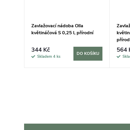
Zavlažovací nádoba Olla
Zavla
květináčová S 0,25 l, přírodní
květin
přírod
344 Kč
564 
DO KOŠÍKU
Skladem
4 ks
Skl
O
v
l
á