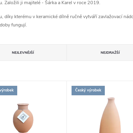
 Založili ji majitelé - Šárka a Karel v roce 2019.
lu, díky kterému v keramické dílně ručně vytváří zavlažovací nád
ádoby fungují.
NEJLEVNĚJŠÍ
NEJDRAŽŠÍ
výrobek
Český výrobek