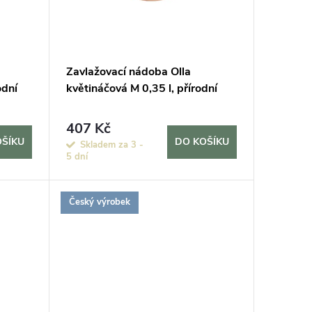
Zavlažovací nádoba Olla
odní
květináčová M 0,35 l, přírodní
407 Kč
OŠÍKU
DO KOŠÍKU
Skladem za 3 -
5 dní
Český výrobek