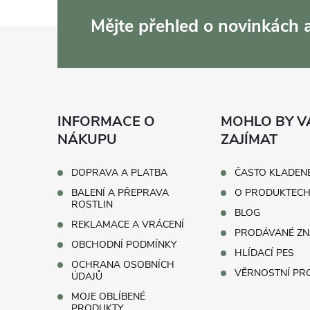
d
Mějte přehled o novinkách
Z
a
c
á
í
p
p
INFORMACE O
MOHLO BY V
a
NÁKUPU
ZAJÍMAT
r
t
v
DOPRAVA A PLATBA
ČASTO KLADEN
BALENÍ A PŘEPRAVA
O PRODUKTEC
k
í
ROSTLIN
BLOG
REKLAMACE A VRÁCENÍ
y
PRODÁVANÉ ZN
OBCHODNÍ PODMÍNKY
HLÍDACÍ PES
v
OCHRANA OSOBNÍCH
VĚRNOSTNÍ P
ÚDAJŮ
ý
MOJE OBLÍBENÉ
PRODUKTY