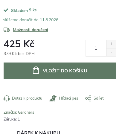
9 ks
Skladem
11.8.2026
Možnosti doručení
425 Kč
379 Kč bez DPH
Měrná
cena:
VLOŽIT DO KOŠÍKU
Dotaz k produktu
Hlídací pes
Sdílet
Značka:
Gardners
Záruka
:
1
DÁREK K NÁKUPU