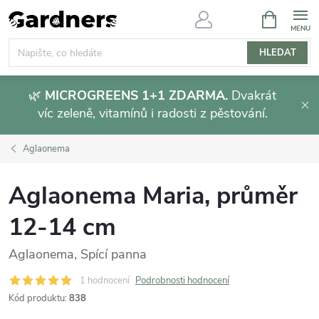
Přejít
NÁKUPNÍ
KOŠÍK
na
obsah
HLEDAT
🌿
MICROGREENS 1+1 ZDARMA.
Dvakrát
víc zeleně, vitamínů i radosti z pěstování.
Aglaonema
Aglaonema Maria, průměr
12-14 cm
Aglaonema, Spící panna
1 hodnocení
Podrobnosti hodnocení
Kód produktu:
838