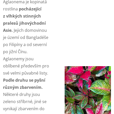
Aglaonema je kopinatá
rostlina
pocházející
z vlhkých stinných
pralesů jihovýchodní
Asie.
Jejich domovinou
je území od Bangladéše
po Filipíny a od severní
po jižní Čínu.
Aglaonemy jsou
oblíbené především pro
své velmi půvabné listy.
Podle druhu se pyšní
různým zbarvením.
Některé druhy jsou
zeleno stříbrné, jiné se
vynikají zbarvením do