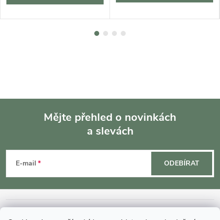
Mějte přehled o novinkách
a slevách
Z
á
E-mail
ODEBÍRAT
p
a
INFORMACE O NÁKUPU