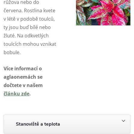
růžova nebo do
červena. Rostlina kvete
v létě v podobě toulců,
ty jsou buď bílé nebo
žluté. Na odkvetlých
toulcích mohou vznikat
bobule.
Více informací o
aglaonemách se
dočtete v našem
článku zde
.
Stanoviště a teplota