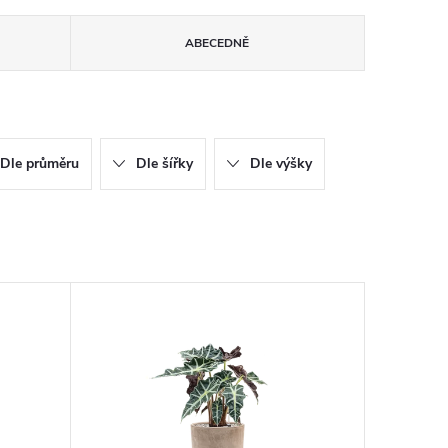
ABECEDNĚ
Dle průměru
Dle šířky
Dle výšky