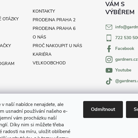
KONTAKTY
É OTÁZKY
PRODEJNA PRAHA 2
info
@
gardn
H
PRODEJNA PRAHA 6
O NÁS
722 530 50
AČKY
PROČ NAKOUPIT U NÁS
Facebook
KARIÉRA
gardners.cz
VELKOOBCHOD
ROGRAM
Youtube
@gardners.
 v naší nabídce nenajdete, ale
Odmítnout
S
m usnadní používání našeho e-
íjemní vám procházku naší
glí. Díky nim si můžete třeba
é radosti na míru, uložit oblíbené