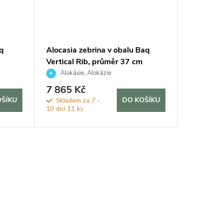
q
Alocasia zebrina v obalu Baq
Vertical Rib, průměr 37 cm
Alokásie, Alokázie
7 865 Kč
OŠÍKU
DO KOŠÍKU
Skladem za 7 -
10 dní
11 ks