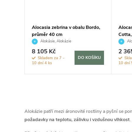
Alocasia zebrina v obalu Bordo,
Alocas
průměr 40 cm
Cotta
Alokásie, Alokázie
Alo
8 105 Kč
2 36
DO KOŠÍKU
Skladem za 7 -
Skl
10 dní
4 ks
10 dní
O
v
Alokázie patří mezi áronovité rostliny a pyšní se p
l
požadavky na teplotu, zálivku i vzdušnou vlhkost
.
á