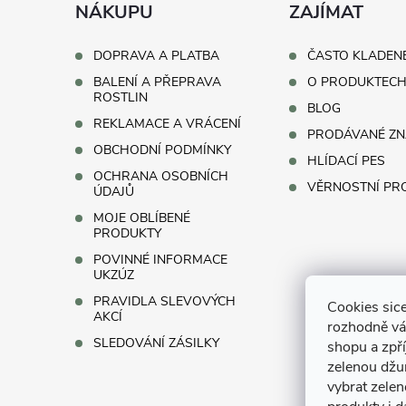
a
NÁKUPU
ZAJÍMAT
p
t
i
DOPRAVA A PLATBA
ČASTO KLADEN
BALENÍ A PŘEPRAVA
O PRODUKTEC
s
í
ROSTLIN
BLOG
REKLAMACE A VRÁCENÍ
u
PRODÁVANÉ ZN
OBCHODNÍ PODMÍNKY
HLÍDACÍ PES
OCHRANA OSOBNÍCH
VĚRNOSTNÍ P
ÚDAJŮ
MOJE OBLÍBENÉ
PRODUKTY
POVINNÉ INFORMACE
UKZÚZ
PRAVIDLA SLEVOVÝCH
Cookies sice
AKCÍ
rozhodně vá
SLEDOVÁNÍ ZÁSILKY
shopu a zpř
zelenou džun
vybrat zelen