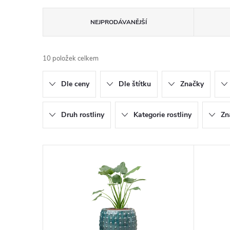
Ř
NEJPRODÁVANĚJŠÍ
a
10
položek celkem
z
Dle ceny
Dle štítku
Značky
e
n
Druh rostliny
Kategorie rostliny
Zn
í
V
p
ý
r
p
o