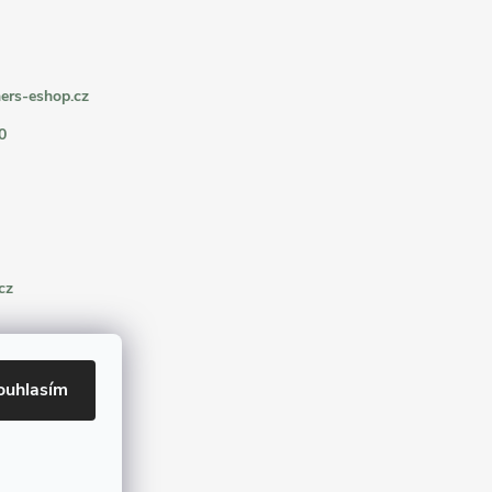
ers-eshop.cz
0
cz
ouhlasím