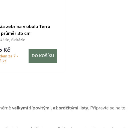
ia zebrina v obalu Terra
, průměr 35 cm
kásie, Alokázie
5 Kč
DO KOŠÍKU
adem za 7 -
5 ks
oměrně
velkými šípovitými, až srdčitými listy
. Připravte se na to,