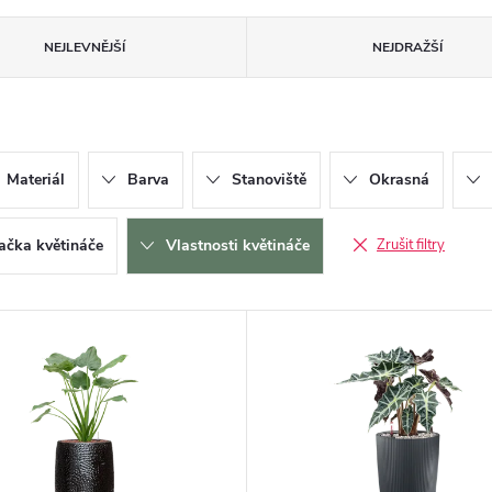
NEJLEVNĚJŠÍ
NEJDRAŽŠÍ
Materiál
Barva
Stanoviště
Okrasná
ačka květináče
Vlastnosti květináče
Zrušit filtry