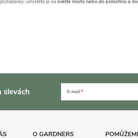
o požadavky: umístěte je na
světlé místo nebo do polostínu a do
a slevách
E-mail
ÁS
O GARDNERS