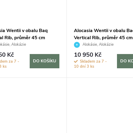
sia Wentii v obalu Baq
Alocasia Wentii v obalu Ba
al Rib, průměr 45 cm
Vertical Rib, průměr 45 cm
kásie, Alokázie
Alokásie, Alokázie
50 Kč
10 950 Kč
DO KOŠÍKU
DO K
adem za 7 -
Skladem za 7 -
3 ks
10 dní
3 ks