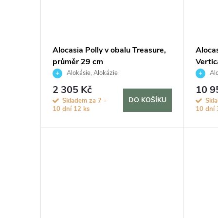
ů
Alocasia Polly v obalu Treasure,
Aloca
průměr 29 cm
Vertic
Alokásie, Alokázie
Alo
2 305 Kč
10 9
DO KOŠÍKU
Skladem za 7 -
Skl
10 dní
12 ks
10 dní