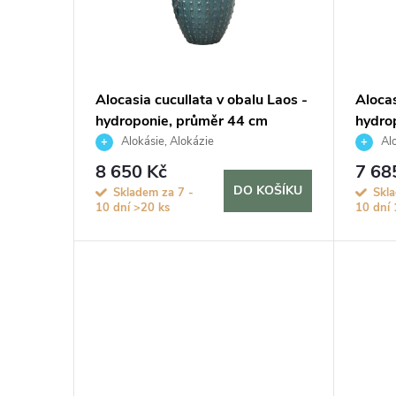
i
d
s
u
p
Alocasia cucullata v obalu Laos -
Alocas
k
hydroponie, průměr 44 cm
hydro
r
Alokásie, Alokázie
Alo
t
o
8 650 Kč
7 68
DO KOŠÍKU
Skladem za 7 -
Skl
ů
10 dní
>20 ks
10 dní
d
u
k
t