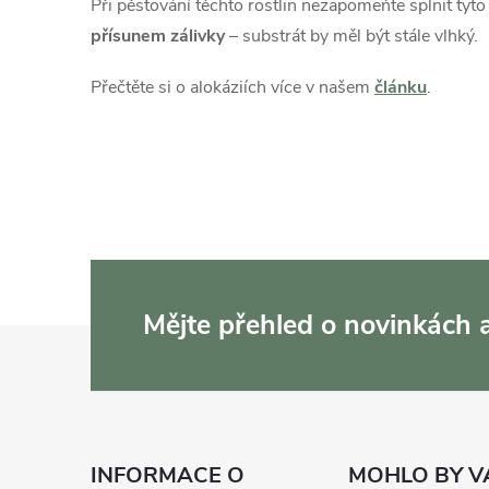
Při pěstování těchto rostlin nezapomeňte splnit tyt
d
přísunem zálivky
– substrát by měl být stále vlhký.
a
Přečtěte si o alokáziích více v našem
článku
.
c
í
p
r
v
Mějte přehled o novinkách
Z
k
y
á
v
p
ý
INFORMACE O
MOHLO BY V