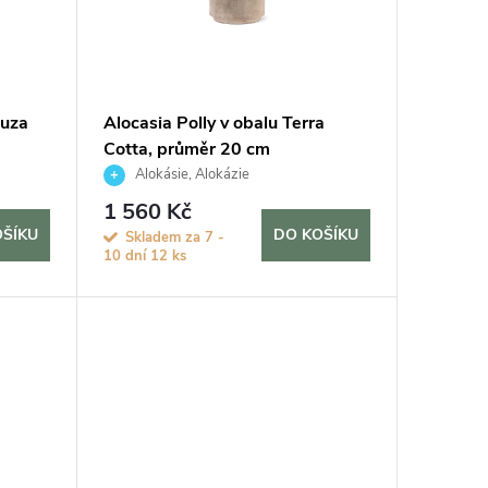
huza
Alocasia Polly v obalu Terra
Cotta, průměr 20 cm
Alokásie, Alokázie
1 560 Kč
OŠÍKU
DO KOŠÍKU
Skladem za 7 -
10 dní
12 ks