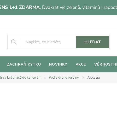
NS 1+1 ZDARMA.
Dvakrát víc zeleně, vitamínů i radost
HLEDAT
ZACHRAŇ KYTKU
NOVINKY
AKCE
VĚRNOSTN
lin a květináčů do kanceláří
Podle druhu rostliny
Alocasia