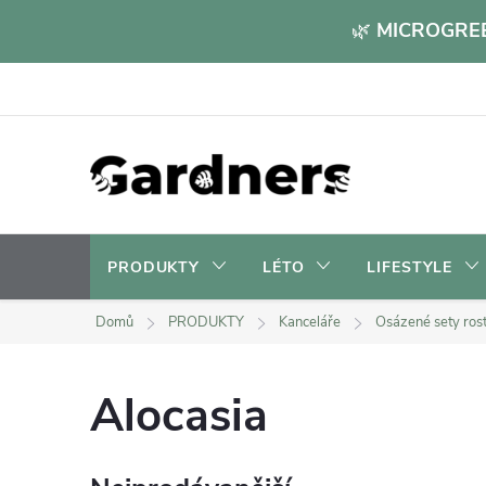
Přejít
🌿
MICROGREE
na
obsah
PRODUKTY
LÉTO
LIFESTYLE
Domů
PRODUKTY
Kanceláře
Osázené sety rost
Alocasia