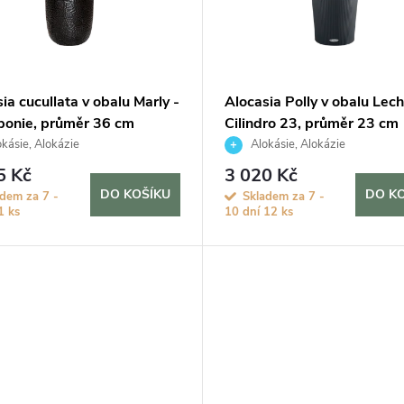
ia cucullata v obalu Marly -
Alocasia Polly v obalu Lec
ponie, průměr 36 cm
Cilindro 23, průměr 23 cm
kásie, Alokázie
Alokásie, Alokázie
5 Kč
3 020 Kč
DO KOŠÍKU
DO K
adem za 7 -
Skladem za 7 -
1 ks
10 dní
12 ks