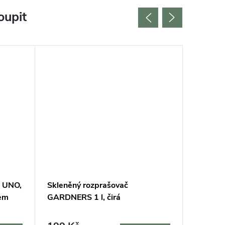
oupit
Vyrobeno
! UNO,
Skleněný rozprašovač
Mechov
tem
GARDNERS 1 l, čirá
kombino
plochým