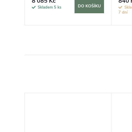
8 085 Kč
840 
KOŠÍKU
DO KOŠÍKU
Skladem
5 ks
Skla
7 dní