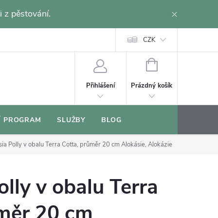
i z pěstování.
CZK
NÁKUPNÍ
KOŠÍK
Prázdný košík
Přihlášení
Í PROGRAM
SLUŽBY
BLOG
sia Polly v obalu Terra Cotta, průměr 20 cm
Alokásie, Alokázie
olly v obalu Terra
ůměr 20 cm