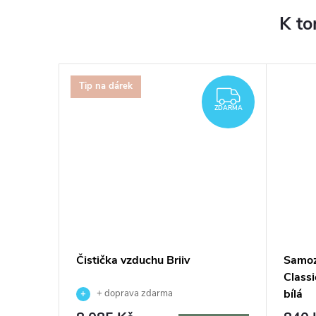
K to
Tip na dárek
ZDARMA
ZDARMA
vač MAX,
Čistička vzduchu Briiv
Samoz
Classi
bílá
+ doprava zdarma