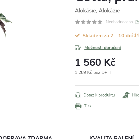
Alokásie, Alokázie
Neohodnoceno
P
Skladem za 7 - 10 dní
14
Možnosti doručení
1 560 Kč
1 289 Kč bez DPH
Měrná
cena:
Dotaz k produktu
Hlí
Tisk
DOPRAVA ZDARMA
KVALITA BALENÍ