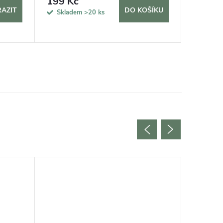
199 Kč
11 40
AZIT
DO KOŠÍKU
Skladem
>20 ks
Sklade
5 dní