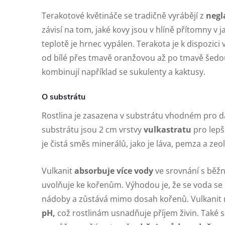
Terakotové květináče se tradičně vyrábějí z
negl
závisí na tom, jaké kovy jsou v hlíně přítomny v j
teplotě je hrnec vypálen. Terakota je k dispozic
od bílé přes tmavě oranžovou až po tmavě šedo
kombinují například se sukulenty a kaktusy.
O substrátu
Rostlina je zasazena v substrátu vhodném pro da
substrátu jsou 2 cm vrstvy
vulkastratu
pro lepš
je čistá směs minerálů, jako je láva, pemza a zeol
Vulkanit
absorbuje více vody
ve srovnání s běž
uvolňuje ke kořenům. Výhodou je, že se voda s
nádoby a zůstává mimo dosah kořenů. Vulkanit
pH,
což rostlinám usnadňuje příjem živin. Také s