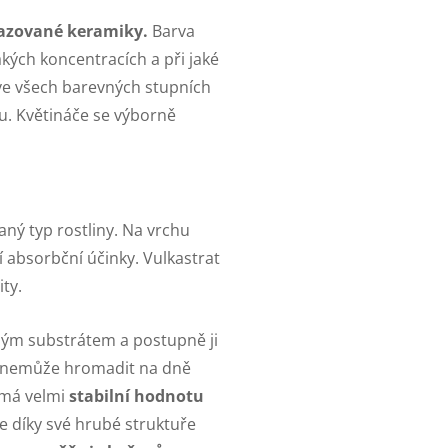
azované keramiky.
Barva
akých koncentracích a při jaké
i ve všech barevných stupních
u. Květináče se výborně
ný typ rostliny. Na vrchu
í absorbční účinky. Vulkastrat
ity.
ným substrátem a postupně ji
e nemůže hromadit na dně
 má velmi
stabilní hodnotu
e díky své hrubé struktuře