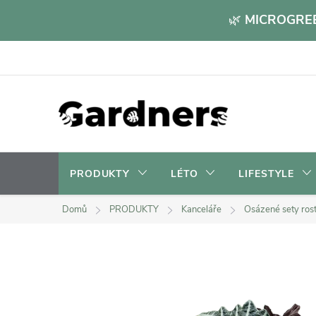
Přejít
🌿
MICROGREE
na
obsah
PRODUKTY
LÉTO
LIFESTYLE
Domů
PRODUKTY
Kanceláře
Osázené sety rost