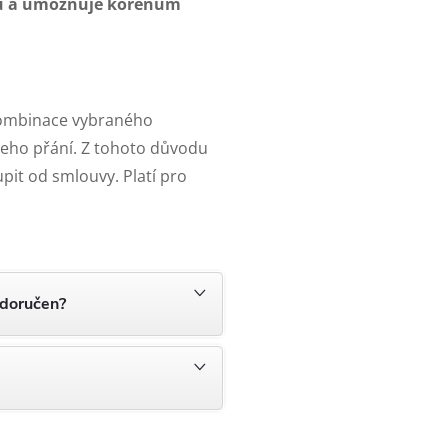
u a umožňuje kořenům
kombinace vybraného
ašeho přání. Z tohoto důvodu
pit od smlouvy. Platí pro
 doručen?