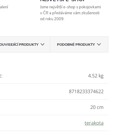
alení
Jsme největší e-shop s pokojovkami
v ČR a předáváme vám zkušenosti
od roku 2009.
OUVISEJÍCÍ PRODUKTY
PODOBNÉ PRODUKTY
t
:
4.52 kg
8718233374622
20 cm
terakota