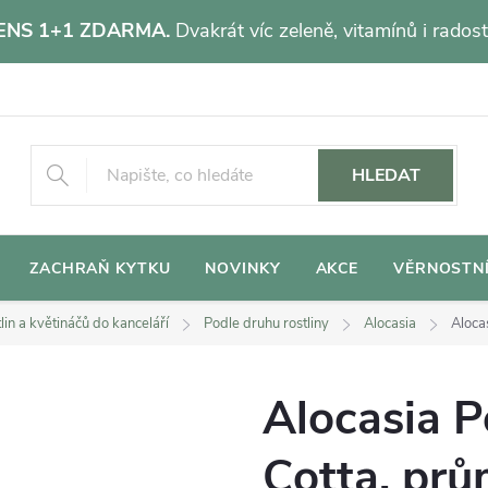
NS 1+1 ZDARMA.
Dvakrát víc zeleně, vitamínů i radost
HLEDAT
ZACHRAŇ KYTKU
NOVINKY
AKCE
VĚRNOSTN
lin a květináčů do kanceláří
Podle druhu rostliny
Alocasia
Aloca
Alocasia P
Cotta, pr