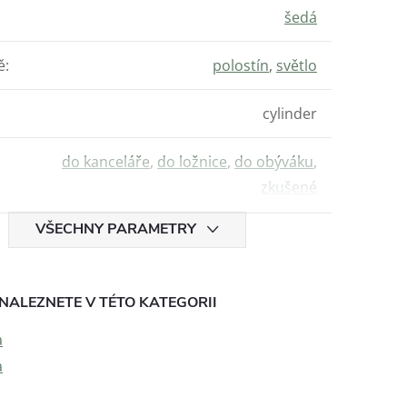
šedá
ě
:
polostín
,
světlo
cylinder
do kanceláře
,
do ložnice
,
do obýváku
,
zkušené
VŠECHNY PARAMETRY
NALEZNETE V TÉTO KATEGORII
a
a