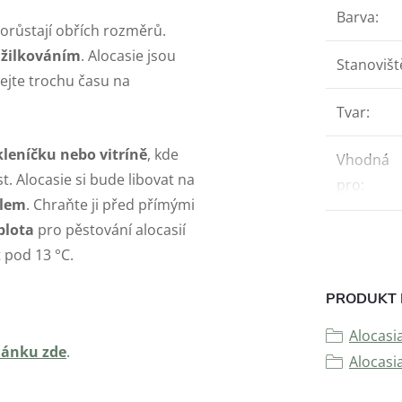
Barva
:
orůstají obřích rozměrů.
m žilkováním
. Alocasie jsou
Stanovišt
dejte trochu času na
Tvar
:
kleníčku nebo vitríně
, kde
Vhodná
. Alocasie si bude libovat na
pro
:
tlem
. Chraňte ji před přímými
plota
pro pěstování alocasií
 pod 13 °C.
PRODUKT 
Alocasi
lánku zde
.
Alocasi