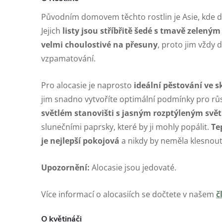
Původním domovem těchto rostlin je Asie, kde d
Jejich
listy jsou stříbřitě šedé s tmavě zelený
velmi choulostivé na přesuny
, proto jim vždy 
vzpamatování.
Pro alocasie je naprosto
ideální pěstování ve s
jim snadno vytvoříte optimální podmínky pro růst
světlém stanovišti s jasným rozptýleným svě
slunečními paprsky, které by ji mohly popálit.
Te
je nejlepší pokojová
a nikdy by neměla klesnout
Upozornění:
Alocasie jsou jedovaté.
Více informací o alocasiích se dočtete v našem
č
O květináči