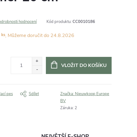
odrobnosti hodnocení
Kód produktu:
CC0010186
 ks
24.8.2026
VLOŽIT DO KOŠÍKU
dací pes
Sdílet
Značka:
Nieuwkoop Europe
BV
Záruka
:
2
NEJVĚTŠÍ E-SHOP