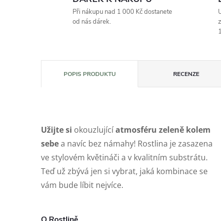
Při nákupu nad 1 000 Kč dostanete
U
od nás dárek.
z
1
POPIS PRODUKTU
RECENZE
Užijte si
okouzlující
atmosféru zeleně kolem
sebe
a navíc bez námahy! Rostlina je zasazena
ve stylovém květináči a v kvalitním substrátu.
Teď už zbývá jen si vybrat, jaká kombinace se
vám bude líbit nejvíce.
O Rostlině