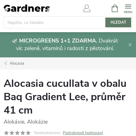
Přejít
NÁKUPNÍ
KOŠÍK
na
obsah
HLEDAT
🌿
MICROGREENS 1+1 ZDARMA.
Dvakrát
víc zeleně, vitamínů i radosti z pěstování.
Alocasia
Alocasia cucullata v obalu
Baq Gradient Lee, průměr
41 cm
Alokásie, Alokázie
Neohodnoceno
Podrobnosti hodnocení