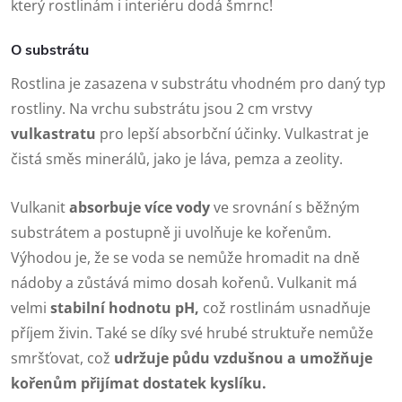
který rostlinám i interiéru dodá šmrnc!
O substrátu
Rostlina je zasazena v substrátu vhodném pro daný typ
rostliny. Na vrchu substrátu jsou 2 cm vrstvy
vulkastratu
pro lepší absorbční účinky. Vulkastrat je
čistá směs minerálů, jako je láva, pemza a zeolity.
Vulkanit
absorbuje více vody
ve srovnání s běžným
substrátem a postupně ji uvolňuje ke kořenům.
Výhodou je, že se voda se nemůže hromadit na dně
nádoby a zůstává mimo dosah kořenů. Vulkanit má
velmi
stabilní hodnotu pH,
což rostlinám usnadňuje
příjem živin. Také se díky své hrubé struktuře nemůže
smršťovat, což
udržuje půdu vzdušnou a umožňuje
kořenům přijímat dostatek kyslíku.