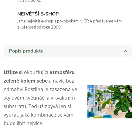
nad 1 500 Kč.
NEJVĚTŠÍ E-SHOP
Jsme největší e-shop s pokojovkami v ČR a předáváme vám
zkušenosti od roku 2009.
Popis produktu
Užijte si
okouzlující
atmosféru
zeleně kolem sebe
a navíc bez
námahy! Rostlina je zasazena ve
stylovém květináči a v kvalitním
substrátu. Teď už zbývá jen si
vybrat, jaká kombinace se vám
bude líbit nejvíce.