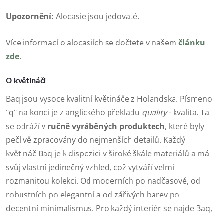
Upozornění:
Alocasie jsou jedovaté.
Více informací o alocasiích se dočtete v našem
článku
zde
.
O květináči
Baq jsou vysoce kvalitní květináče z Holandska. Písmeno
"q" na konci je z anglického překladu
quality
- kvalita. Ta
se odráží v
ručně vyráběných produktech
, které byly
pečlivě zpracovány do nejmenších detailů. Každý
květináč Baq je k dispozici v široké škále materiálů a má
svůj vlastní jedinečný vzhled, což vytváří velmi
rozmanitou kolekci. Od moderních po nadčasové, od
robustních po elegantní a od zářivých barev po
decentní minimalismus. Pro každý interiér se najde Baq,