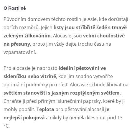
O Rostlině
Původním domovem těchto rostlin je Asie, kde dorůstají
obřích rozměrů. Jejich
listy jsou stříbřitě šedé s tmavě
zeleným žilkováním
. Alocasie jsou
velmi choulostivé
na přesuny
, proto jim vždy dejte trochu času na
vzpamatování.
Pro alocasie je naprosto
ideální pěstování ve
skleníčku nebo vitríně
, kde jim snadno vytvoříte
optimální podmínky pro růst. Alocasie si bude libovat na
světlém stanovišti s jasným rozptýleným světlem
.
Chraňte ji před přímými slunečními paprsky, které by ji
mohly popálit.
Teplota
pro pěstování alocasií
je
nejlepší pokojová
a nikdy by neměla klesnout pod 13
°C.