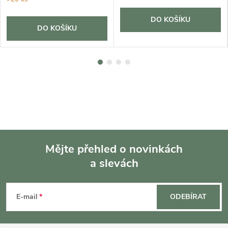
DO KOŠÍKU
DO KOŠÍKU
Mějte přehled o novinkách
a slevách
Z
á
E-mail
ODEBÍRAT
p