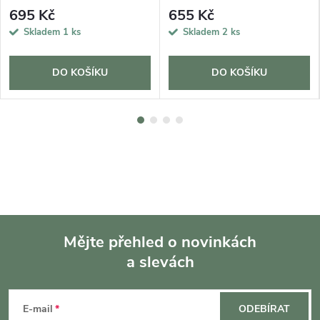
695 Kč
655 Kč
Skladem
1 ks
Skladem
2 ks
DO KOŠÍKU
DO KOŠÍKU
Mějte přehled o novinkách
a slevách
Z
á
E-mail
ODEBÍRAT