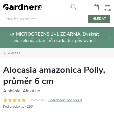
Přejít
NÁKUPNÍ
KOŠÍK
na
obsah
HLEDAT
🌿
MICROGREENS 1+1 ZDARMA.
Dvakrát
víc zeleně, vitamínů i radosti z pěstování.
Alocasia
Alocasia amazonica Polly,
průměr 6 cm
Alokásie, Alokázie
3 hodnocení
Podrobnosti hodnocení
Kód produktu:
4253