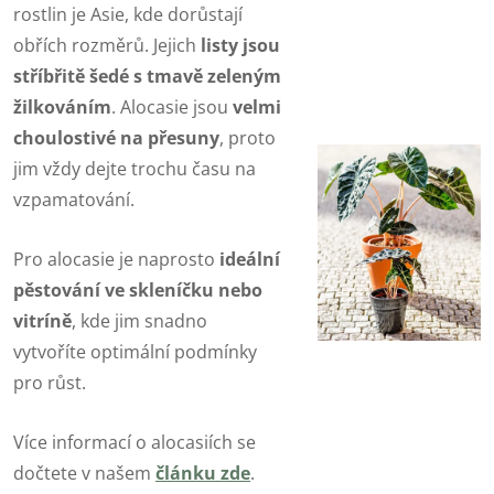
rostlin je Asie, kde dorůstají
obřích rozměrů. Jejich
listy jsou
stříbřitě šedé s tmavě zeleným
žilkováním
. Alocasie jsou
velmi
choulostivé na přesuny
, proto
jim vždy dejte trochu času na
vzpamatování.
Pro alocasie je naprosto
ideální
pěstování ve skleníčku nebo
vitríně
, kde jim snadno
vytvoříte optimální podmínky
pro růst.
Více informací o alocasiích se
dočtete v našem
článku zde
.