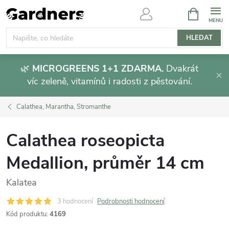
Přejít
NÁKUPNÍ
KOŠÍK
na
obsah
HLEDAT
🌿
MICROGREENS 1+1 ZDARMA.
Dvakrát
víc zeleně, vitamínů i radosti z pěstování.
Calathea, Marantha, Stromanthe
Calathea roseopicta
Medallion, průměr 14 cm
Kalatea
3 hodnocení
Podrobnosti hodnocení
Kód produktu:
4169