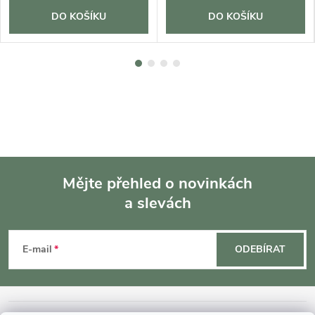
DO KOŠÍKU
DO KOŠÍKU
Mějte přehled o novinkách
a slevách
Z
á
E-mail
ODEBÍRAT
p