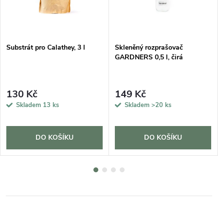
DARMA
Substrát pro Calathey, 3 l
Skleněný rozprašovač
GARDNERS 0,5 l, čirá
130 Kč
149 Kč
Skladem
13 ks
Skladem
>20 ks
DO KOŠÍKU
DO KOŠÍKU