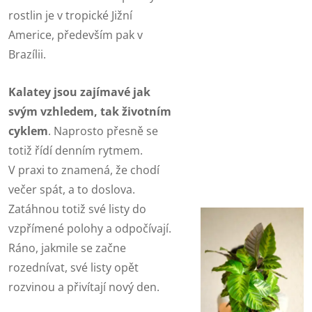
rostlin je v tropické Jižní
Americe, především pak v
Brazílii.
Kalatey jsou zajímavé jak
svým vzhledem, tak životním
cyklem
. Naprosto přesně se
totiž řídí denním rytmem.
V praxi to znamená, že chodí
večer spát, a to doslova.
Zatáhnou totiž své listy do
vzpřímené polohy a odpočívají.
Ráno, jakmile se začne
rozednívat, své listy opět
rozvinou a přivítají nový den.