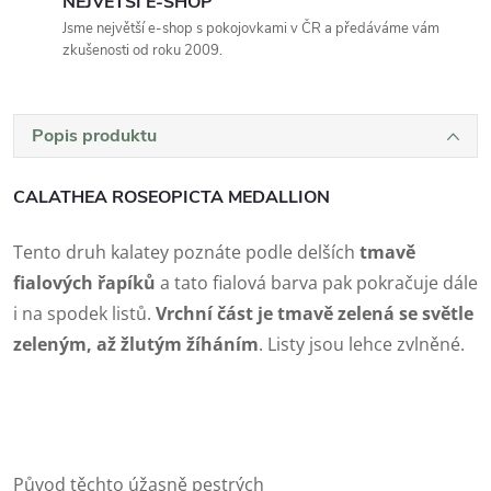
NEJVĚTŠÍ E-SHOP
Jsme největší e-shop s pokojovkami v ČR a předáváme vám
zkušenosti od roku 2009.
Popis produktu
CALATHEA ROSEOPICTA MEDALLION
Tento druh kalatey poznáte podle delších
tmavě
fialových řapíků
a tato fialová barva pak pokračuje dále
i na spodek listů.
Vrchní část je tmavě zelená se světle
zeleným, až žlutým žíháním
. Listy jsou lehce zvlněné.
Původ těchto úžasně pestrých