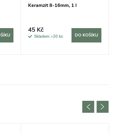
Keramzit 8-16mm, 1 l
Hnojivo
Vermiko
rostliny 
45 Kč
69 Kč
ŠÍKU
DO KOŠÍKU
Skladem
>20 ks
Sklad