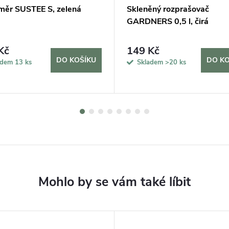
měr SUSTEE S, zelená
Skleněný rozprašovač
GARDNERS 0,5 l, čirá
Kč
149 Kč
DO KOŠÍKU
DO KO
adem
13 ks
Skladem
>20 ks