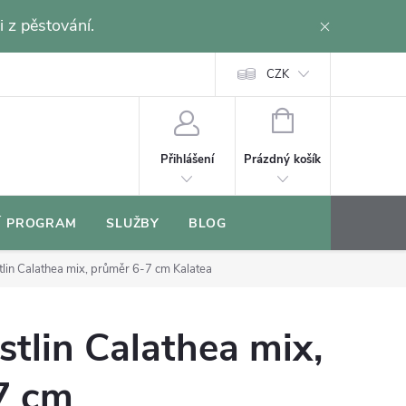
i z pěstování.
CZK
NÁKUPNÍ
KOŠÍK
Prázdný košík
Přihlášení
Í PROGRAM
SLUŽBY
BLOG
stlin Calathea mix, průměr 6-7 cm
Kalatea
stlin Calathea mix,
7 cm