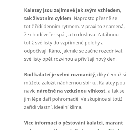
Kalatey jsou zajímavé jak svým vzhledem,
tak životním cyklem
. Naprosto přesně se
totiž řídí denním rytmem. V praxi to znamená,
že chodí večer spát, a to doslova. Zatáhnou
totiž své listy do vzpřímené polohy a
odpočívají. Ráno, jakmile se začne rozednívat,
své listy opět rozvinou a přivítají nový den.
Rod kalateí je velmi rozmanitý
, díky čemuž si
můžete založit nádhernou sbírku. Kalatey jsou
navíc
náročné na vzdušnou vlhkost,
a tak se
jim lépe daří pohromadě. Ve skupince si totiž
zařídí vlastní, ideální klima.
Více informací o pěstování kalateí, marant