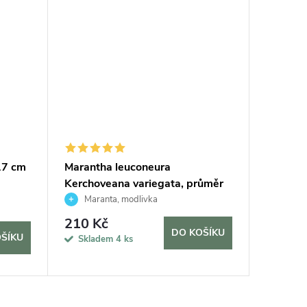
17 cm
Marantha leuconeura
Calathea
Kerchoveana variegata, průměr
průměr
12 cm
Maranta, modlivka
Kalat
210 Kč
410 K
DO KOŠÍKU
ŠÍKU
Skladem
4 ks
Sklad