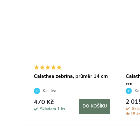
 průměr
Calathea zebrina, průměr 14 cm
Calath
cm
Kalatea
Kal
2 01
470 Kč
KOŠÍKU
DO KOŠÍKU
Skl
Skladem
1 ks
dní
8 k