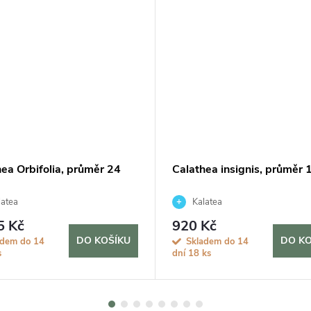
ea Orbifolia, průměr 24
Calathea insignis, průměr 
atea
Kalatea
5 Kč
920 Kč
DO KOŠÍKU
DO KO
adem do 14
Skladem do 14
s
dní
18 ks