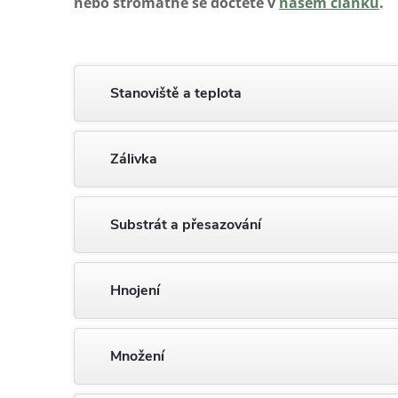
nebo stromathe se dočtete v
našem článku
.
Stanoviště a teplota
Zálivka
Substrát a přesazování
Hnojení
Množení