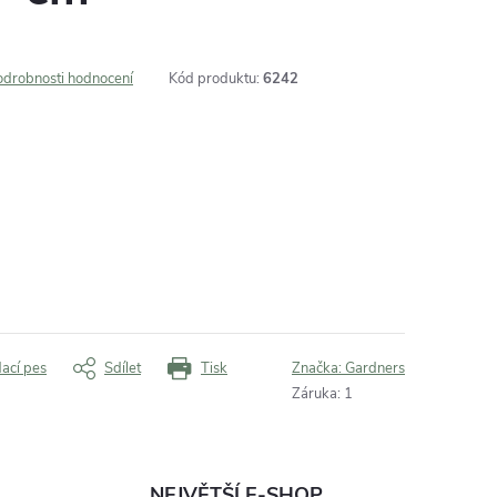
odrobnosti hodnocení
Kód produktu:
6242
dací pes
Sdílet
Tisk
Značka:
Gardners
Záruka
:
1
NEJVĚTŠÍ E-SHOP