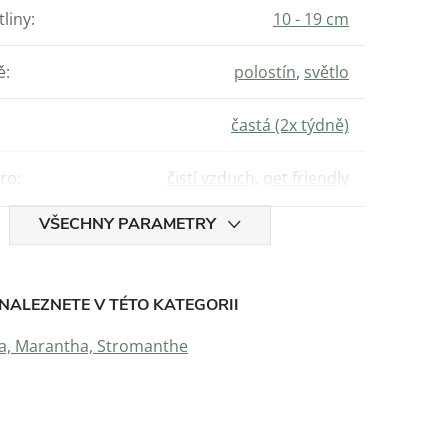
tliny
:
10 - 19 cm
ě
:
polostín
,
světlo
častá (2x týdně)
ro
:
čistí vzduch
,
pet friendly
VŠECHNY PARAMETRY
NALEZNETE V TÉTO KATEGORII
a, Marantha, Stromanthe