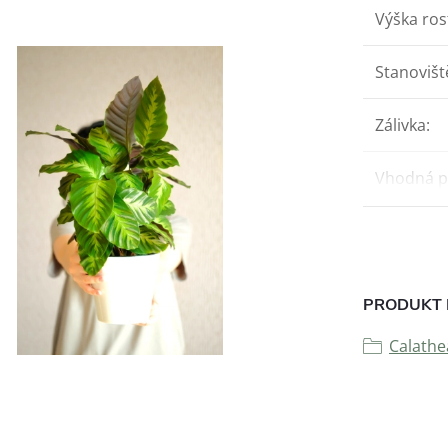
Výška ros
Stanovišt
Zálivka
:
Vhodná p
PRODUKT 
Calathe