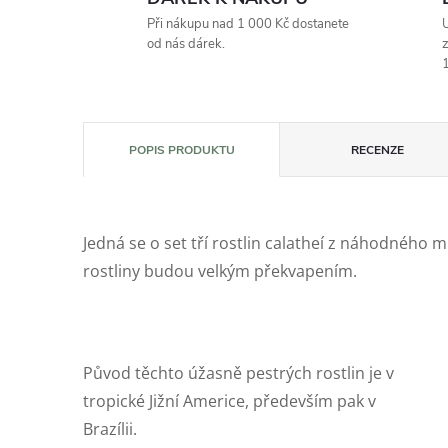
Při nákupu nad 1 000 Kč dostanete
U
od nás dárek.
z
1
POPIS PRODUKTU
RECENZE
Jedná se o set tří rostlin calatheí z náhodného 
rostliny budou velkým překvapením.
Původ těchto úžasně pestrých rostlin je v
tropické Jižní Americe, především pak v
Brazílii.