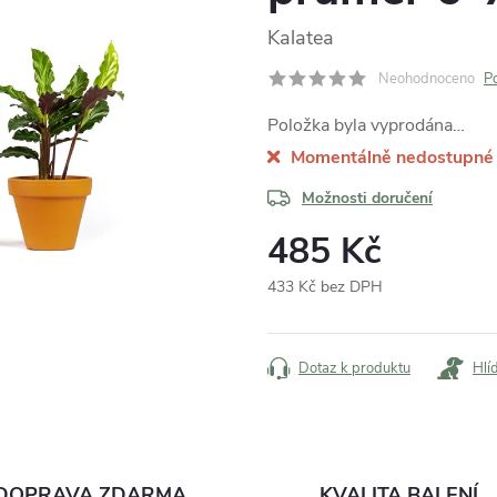
Kalatea
Neohodnoceno
P
Položka byla vyprodána…
Momentálně nedostupné
Možnosti doručení
485 Kč
433 Kč bez DPH
Měrná
cena:
Dotaz k produktu
Hlí
DOPRAVA ZDARMA
KVALITA BALENÍ