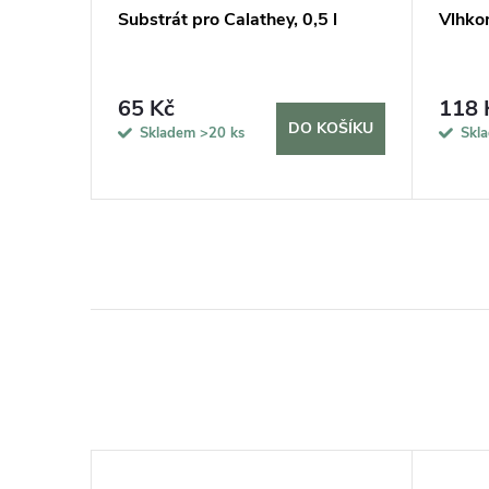
erezová
Substrát pro Calathey, 0,5 l
Vlhko
65 Kč
118 
DO KOŠÍKU
Skladem
>20 ks
Skl
KOŠÍKU