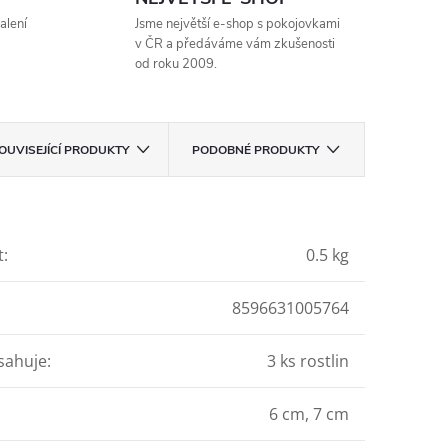
alení
Jsme největší e-shop s pokojovkami
v ČR a předáváme vám zkušenosti
od roku 2009.
OUVISEJÍCÍ PRODUKTY
PODOBNÉ PRODUKTY
t
:
0.5 kg
8596631005764
sahuje
:
3 ks rostlin
6 cm, 7 cm