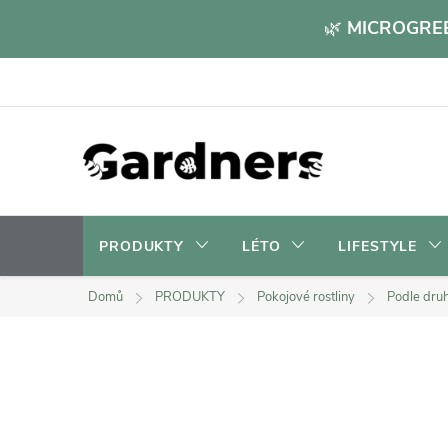
Přejít
🌿
MICROGREE
na
obsah
PRODUKTY
LÉTO
LIFESTYLE
Domů
PRODUKTY
Pokojové rostliny
Podle dru