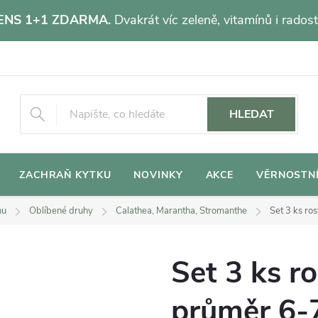
NS 1+1 ZDARMA.
Dvakrát víc zeleně, vitamínů i radost
HLEDAT
ZACHRAŇ KYTKU
NOVINKY
AKCE
VĚRNOSTN
hu
Oblíbené druhy
Calathea, Marantha, Stromanthe
Set 3 ks ro
Set 3 ks ro
průměr 6-