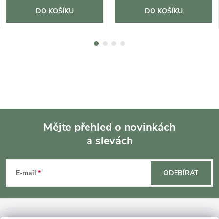
DO KOŠÍKU
DO KOŠÍKU
Mějte přehled o novinkách
a slevách
Z
á
E-mail
ODEBÍRAT
p