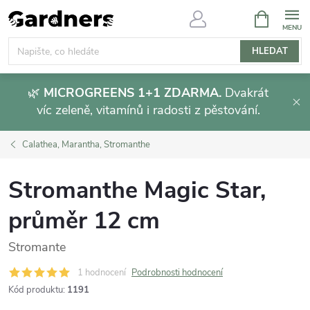
Přejít
NÁKUPNÍ
KOŠÍK
na
obsah
HLEDAT
🌿
MICROGREENS 1+1 ZDARMA.
Dvakrát
víc zeleně, vitamínů i radosti z pěstování.
Calathea, Marantha, Stromanthe
Stromanthe Magic Star,
průměr 12 cm
Stromante
1 hodnocení
Podrobnosti hodnocení
Kód produktu:
1191