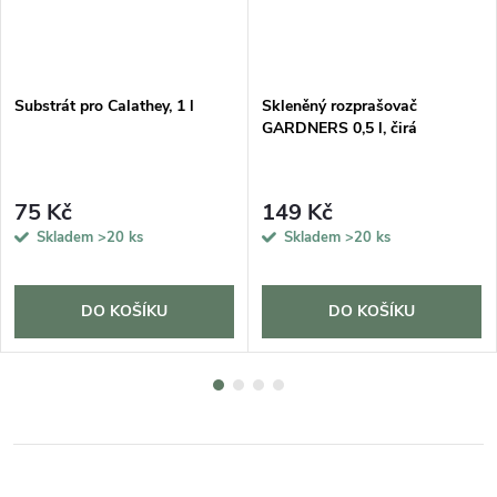
DARMA
Substrát pro Calathey, 1 l
Skleněný rozprašovač
GARDNERS 0,5 l, čirá
75 Kč
149 Kč
Skladem
>20 ks
Skladem
>20 ks
DO KOŠÍKU
DO KOŠÍKU