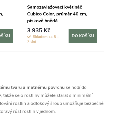
Samozavlažovací květináč
m,
Cubico Color, průměr 40 cm,
pískově hnědá
3 935 Kč
OŠÍKU
DO KOŠÍKU
Skladem za 5 -
7 dní
tému tvaru a matnému povrchu
se hodí do
y
, takže se o rostliny můžete starat s minimální
ísťování rostlin a odtokový šroub umožňuje bezpečné
zdravý růst rostlin v jednom.