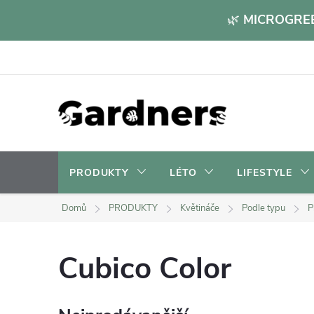
Přejít
🌿
MICROGREE
na
obsah
PRODUKTY
LÉTO
LIFESTYLE
Domů
PRODUKTY
Květináče
Podle typu
P
Cubico Color