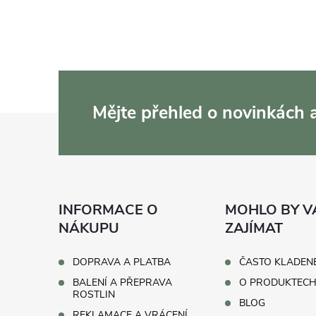
a
c
í
p
Mějte přehled o novinkách
r
Z
v
á
k
p
y
INFORMACE O
MOHLO BY V
v
a
NÁKUPU
ZAJÍMAT
ý
t
DOPRAVA A PLATBA
ČASTO KLADEN
p
BALENÍ A PŘEPRAVA
O PRODUKTEC
í
ROSTLIN
BLOG
i
REKLAMACE A VRÁCENÍ