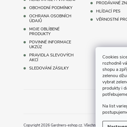
PRODÁVANÉ ZN
s
OBCHODNÍ PODMÍNKY
HLÍDACÍ PES
OCHRANA OSOBNÍCH
u
VĚRNOSTNÍ P
ÚDAJŮ
MOJE OBLÍBENÉ
PRODUKTY
POVINNÉ INFORMACE
UKZÚZ
PRAVIDLA SLEVOVÝCH
Cookies sice
AKCÍ
rozhodně vá
SLEDOVÁNÍ ZÁSILKY
shopu a zpř
zelenou džun
vybrat zelen
produkty i d
potřebujeme
Na list vari
postupujem
Copyright 2026
Gardners-eshop.cz
. Všechna práva vyhrazena
Nastaven