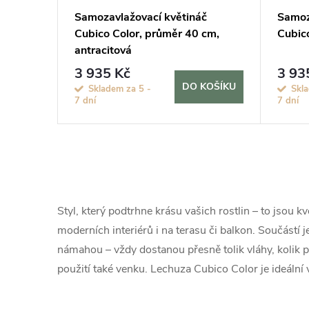
Samozavlažovací květináč
Samoz
Cubico Color, průměr 40 cm,
Cubico
antracitová
3 935 Kč
3 93
DO KOŠÍKU
Skladem za 5 -
Skl
7 dní
7 dní
O
v
Styl, který podtrhne krásu vašich rostlin – to jsou k
l
moderních interiérů i na terasu či balkon. Součástí 
námahou – vždy dostanou přesně tolik vláhy, kolik 
á
použití také venku. Lechuza Cubico Color je ideální v
d