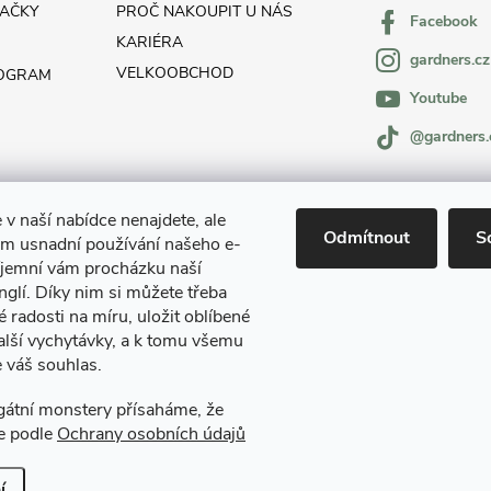
AČKY
PROČ NAKOUPIT U NÁS
Facebook
KARIÉRA
gardners.cz
VELKOOBCHOD
ROGRAM
Youtube
@gardners.
 v naší nabídce nenajdete, ale
Odmítnout
S
m usnadní používání našeho e-
íjemní vám procházku naší
glí. Díky nim si můžete třeba
é radosti na míru, uložit oblíbené
alší vychytávky, a k tomu všemu
 váš souhlas.
Gardners Design - Projekt, realizace a údržba zahrad a interiérů
egátní monstery přísaháme, že
e podle
Ochrany osobních údajů
.
Upravit nastavení cookies
í