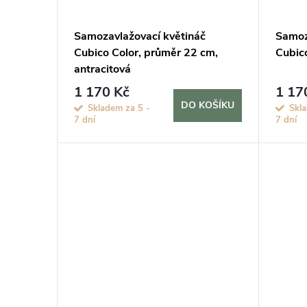
d
p
Samozavlažovací květináč
Samoz
u
Cubico Color, průměr 22 cm,
Cubico
r
antracitová
k
o
1 170 Kč
1 17
DO KOŠÍKU
Skladem za 5 -
Skl
t
7 dní
7 dní
d
ů
u
k
t
ů