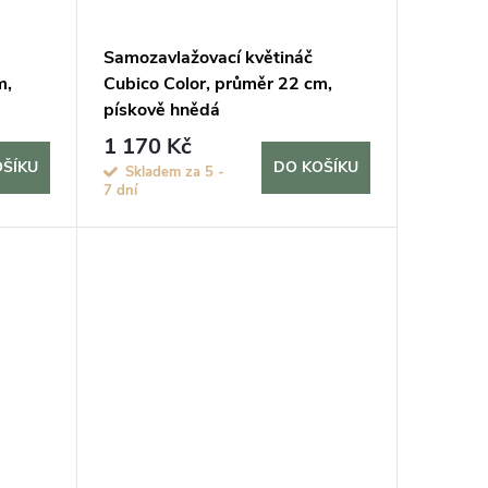
Samozavlažovací květináč
m,
Cubico Color, průměr 22 cm,
pískově hnědá
1 170 Kč
OŠÍKU
DO KOŠÍKU
Skladem za 5 -
7 dní