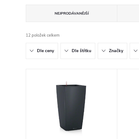
Ř
NEJPRODÁVANĚJŠÍ
a
12
položek celkem
z
Dle ceny
Dle štítku
Značky
e
n
V
í
ý
p
p
r
i
o
s