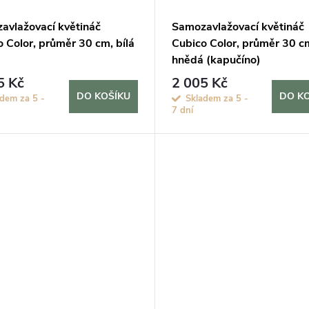
avlažovací květináč
Samozavlažovací květináč
 Color, průměr 30 cm, bílá
Cubico Color, průměr 30 c
hnědá (kapučíno)
5 Kč
2 005 Kč
DO KOŠÍKU
DO K
adem za 5 -
Skladem za 5 -
7 dní