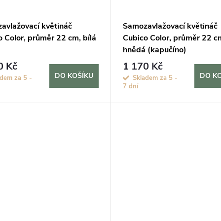
avlažovací květináč
Samozavlažovací květináč
 Color, průměr 22 cm, bílá
Cubico Color, průměr 22 c
hnědá (kapučíno)
0 Kč
1 170 Kč
DO KOŠÍKU
DO K
adem za 5 -
Skladem za 5 -
7 dní