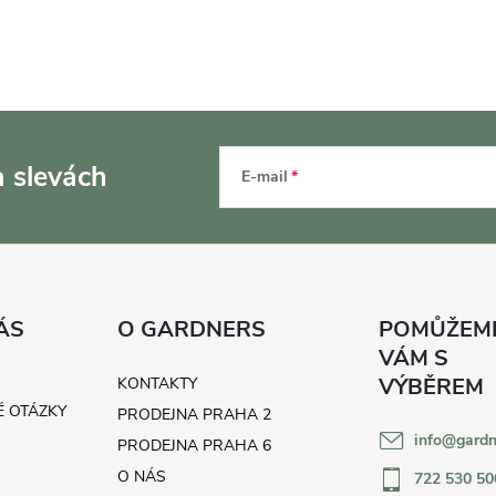
a slevách
E-mail
ÁS
O GARDNERS
KONTAKTY
É OTÁZKY
PRODEJNA PRAHA 2
info
@
gardn
H
PRODEJNA PRAHA 6
O NÁS
722 530 50