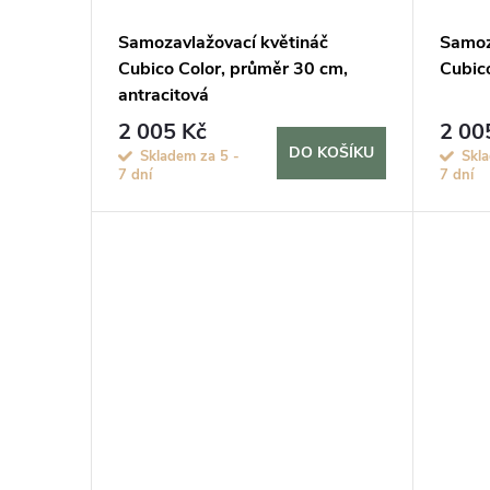
Samozavlažovací květináč
Samoz
Cubico Color, průměr 30 cm,
Cubico
antracitová
2 005 Kč
2 00
DO KOŠÍKU
Skladem za 5 -
Skl
7 dní
7 dní