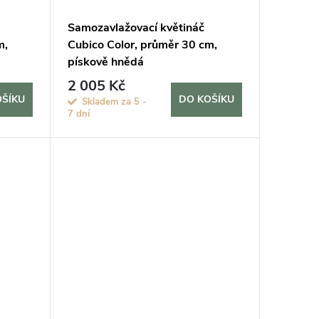
Samozavlažovací květináč
m,
Cubico Color, průměr 30 cm,
pískově hnědá
2 005 Kč
OŠÍKU
DO KOŠÍKU
Skladem za 5 -
7 dní