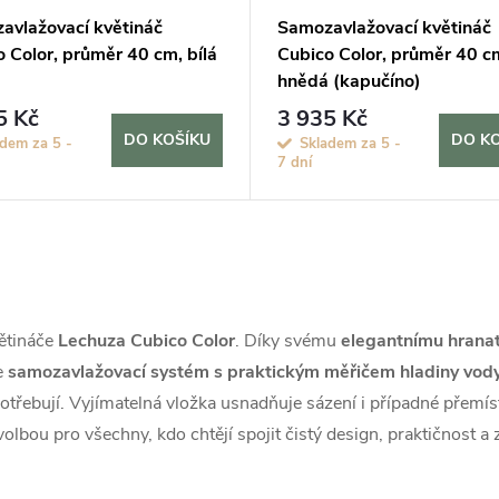
avlažovací květináč
Samozavlažovací květináč
 Color, průměr 40 cm, bílá
Cubico Color, průměr 40 c
hnědá (kapučíno)
5 Kč
3 935 Kč
DO KOŠÍKU
DO K
adem za 5 -
Skladem za 5 -
7 dní
větináče
Lechuza Cubico Color
. Díky svému
elegantnímu hrana
je
samozavlažovací systém s praktickým měřičem hladiny vod
potřebují. Vyjímatelná vložka usnadňuje sázení i případné přem
olbou pro všechny, kdo chtějí spojit čistý design, praktičnost a 