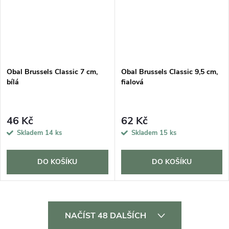
Obal Brussels Classic 7 cm,
Obal Brussels Classic 9,5 cm,
bílá
fialová
46 Kč
62 Kč
Skladem
14 ks
Skladem
15 ks
DO KOŠÍKU
DO KOŠÍKU
O
NAČÍST 48 DALŠÍCH