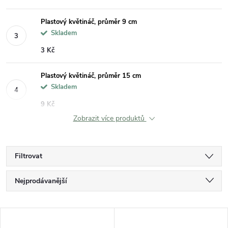
Plastový květináč, průměr 9 cm
Skladem
3 Kč
Plastový květináč, průměr 15 cm
Skladem
9 Kč
Zobrazit více produktů
Filtrovat
Ř
Nejprodávanější
a
Nejlevnější
V
Nejdražší