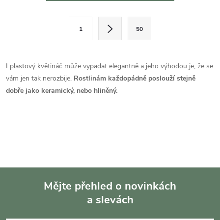
v
l
S
1
50
t
á
r
d
á
I plastový květináč může vypadat elegantně a jeho výhodou je, že se
a
n
vám jen tak nerozbije.
Rostlinám každopádně poslouží stejně
k
dobře jako keramický, nebo hliněný.
c
o
í
v
á
p
n
r
í
v
Mějte přehled o novinkách
k
a slevách
Z
y