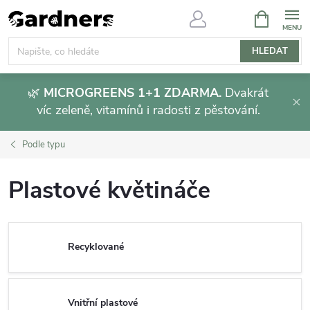
Přejít
NÁKUPNÍ
KOŠÍK
na
obsah
HLEDAT
🌿
MICROGREENS 1+1 ZDARMA.
Dvakrát
víc zeleně, vitamínů i radosti z pěstování.
Podle typu
Plastové květináče
Recyklované
Vnitřní plastové