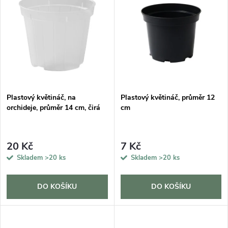
k
k
t
t
ů
ů
Plastový květináč, na
Plastový květináč, průměr 12
orchideje, průměr 14 cm, čirá
cm
20 Kč
7 Kč
Skladem
>20 ks
Skladem
>20 ks
DO KOŠÍKU
DO KOŠÍKU