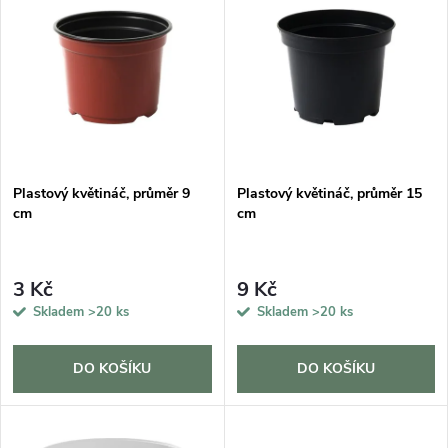
z
ý
Abecedně
e
p
n
i
í
s
p
Plastový květináč, průměr 9
Plastový květináč, průměr 15
cm
cm
p
r
r
3 Kč
9 Kč
o
Skladem
>20 ks
Skladem
>20 ks
o
d
d
DO KOŠÍKU
DO KOŠÍKU
u
u