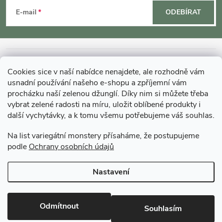
á
E-mail
ODEBÍRAT
v
p
ý
p
a
INFORMACE O NÁKUPU
Cookies sice v naší nabídce nenajdete, ale rozhodně vám
i
t
usnadní používání našeho e-shopu a zpříjemní vám
MOHLO BY VÁS ZAJÍMAT
s
procházku naší zelenou džunglí. Díky nim si můžete třeba
í
vybrat zelené radosti na míru, uložit oblíbené produkty i
u
další vychytávky, a k tomu všemu potřebujeme váš souhlas.
O GARDNERS
Na list variegátní monstery přísaháme, že postupujeme
podle
Ochrany osobních údajů
Gardners Design - Projekt, realizace a údržba zahrad a interiérů
Nastavení
Copyright 2026
Gardners-eshop.cz
. Všechna práva vyhrazena.
Upravit
nastavení cookies
Odmítnout
Souhlasím
Vytvořil Shoptet Premium