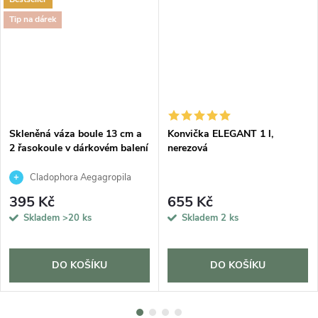
Tip na dárek
Skleněná váza boule 13 cm a
Konvička ELEGANT 1 l,
2 řasokoule v dárkovém balení
nerezová
Cladophora Aegagropila
395 Kč
655 Kč
Skladem
>20 ks
Skladem
2 ks
DO KOŠÍKU
DO KOŠÍKU