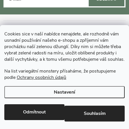
p
a
INFORMACE O NÁKUPU
Cookies sice v naší nabídce nenajdete, ale rozhodně vám
t
usnadní používání našeho e-shopu a zpříjemní vám
MOHLO BY VÁS ZAJÍMAT
procházku naší zelenou džunglí. Díky nim si můžete třeba
vybrat zelené radosti na míru, uložit oblíbené produkty i
í
další vychytávky, a k tomu všemu potřebujeme váš souhlas.
O GARDNERS
Na list variegátní monstery přísaháme, že postupujeme
podle
Ochrany osobních údajů
Gardners Design - Projekt, realizace a údržba zahrad a interiérů
Nastavení
Copyright 2026
Gardners-eshop.cz
. Všechna práva vyhrazena.
Upravit
nastavení cookies
Odmítnout
Souhlasím
Vytvořil Shoptet Premium