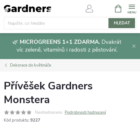
Přejít
NÁKUPNÍ
KOŠÍK
na
obsah
HLEDAT
🌿
MICROGREENS 1+1 ZDARMA.
Dvakrát
víc zeleně, vitamínů i radosti z pěstování.
Dekorace do květináče
Přívěšek Gardners
Monstera
Neohodnoceno
Podrobnosti hodnocení
Kód produktu:
9227