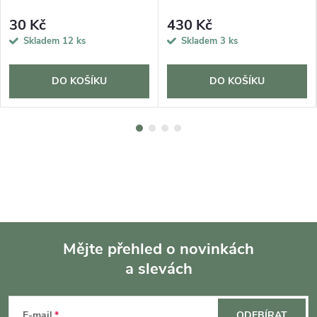
30 Kč
430 Kč
Skladem
12 ks
Skladem
3 ks
DO KOŠÍKU
DO KOŠÍKU
Mějte přehled o novinkách
a slevách
Z
á
E-mail
ODEBÍRAT