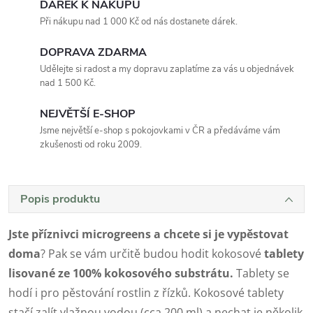
DÁREK K NÁKUPU
Při nákupu nad 1 000 Kč od nás dostanete dárek.
DOPRAVA ZDARMA
Udělejte si radost a my dopravu zaplatíme za vás u objednávek
nad 1 500 Kč.
NEJVĚTŠÍ E-SHOP
Jsme největší e-shop s pokojovkami v ČR a předáváme vám
zkušenosti od roku 2009.
Popis produktu
Jste příznivci microgreens a chcete si je vypěstovat
doma
? Pak se vám určitě budou hodit kokosové
tablety
lisované ze 100% kokosového substrátu.
Tablety se
hodí i pro pěstování rostlin z řízků. Kokosové tablety
stačí zalít vlažnou vodou (cca 200 ml) a nechat je několik