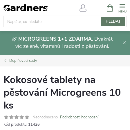
Přejít
NÁKUPNÍ
KOŠÍK
na
obsah
HLEDAT
🌿
MICROGREENS 1+1 ZDARMA.
Dvakrát
víc zeleně, vitamínů i radosti z pěstování.
Doplňovací sady
Kokosové tablety na
pěstování Microgreens 10
ks
Neohodnoceno
Podrobnosti hodnocení
Kód produktu:
11426