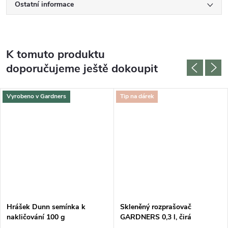
Ostatní informace
K tomuto produktu
doporučujeme ještě dokoupit
Vyrobeno v Gardners
Tip na dárek
Hrášek Dunn semínka k
Skleněný rozprašovač
nakličování 100 g
GARDNERS 0,3 l, čirá