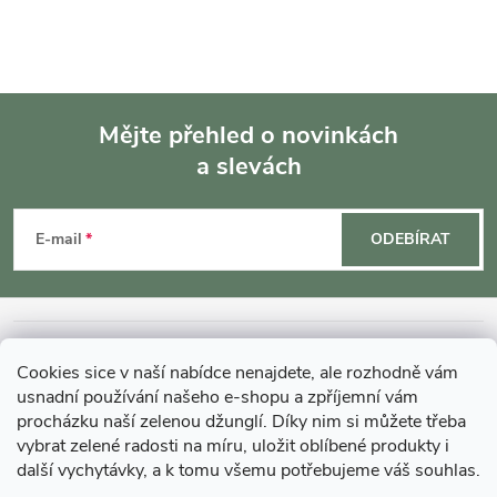
Mějte přehled o novinkách
a slevách
Z
á
E-mail
ODEBÍRAT
p
a
INFORMACE O NÁKUPU
Cookies sice v naší nabídce nenajdete, ale rozhodně vám
t
usnadní používání našeho e-shopu a zpříjemní vám
MOHLO BY VÁS ZAJÍMAT
procházku naší zelenou džunglí. Díky nim si můžete třeba
vybrat zelené radosti na míru, uložit oblíbené produkty i
í
další vychytávky, a k tomu všemu potřebujeme váš souhlas.
O GARDNERS