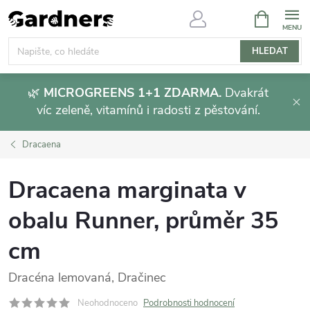
Přejít
NÁKUPNÍ
KOŠÍK
na
obsah
HLEDAT
🌿
MICROGREENS 1+1 ZDARMA.
Dvakrát
víc zeleně, vitamínů i radosti z pěstování.
Dracaena
Dracaena marginata v
obalu Runner, průměr 35
cm
Dracéna lemovaná, Dračinec
Neohodnoceno
Podrobnosti hodnocení