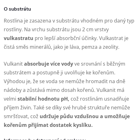
O substrátu
Rostlina je zasazena v substrátu vhodném pro daný typ
rostliny. Na vrchu substrátu jsou 2 cm vrstvy
vulkastratu
pro lepší absorbční účinky. Vulkastrat je
čistá směs minerálů, jako je láva, pemza a zeolity.
Vulkanit
absorbuje více vody
ve srovnání s běžným
substrátem a postupně ji uvolňuje ke kořenům.
Výhodou je, že se voda se nemůže hromadit na dně
nádoby a zůstává mimo dosah kořenů. Vulkanit má
velmi
stabilní hodnotu pH,
což rostlinám usnadňuje
příjem živin. Také se díky své hrubé struktuře nemůže
smršťovat, což
udržuje půdu vzdušnou a umožňuje
kořenům přijímat dostatek kyslíku.