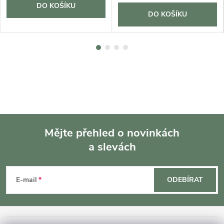
DO KOŠÍKU
DO KOŠÍKU
Mějte přehled o novinkách
a slevách
Z
á
E-mail
ODEBÍRAT
p