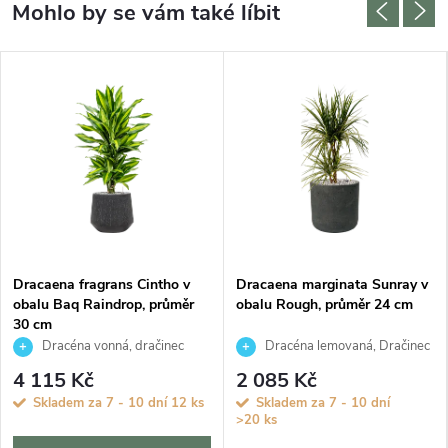
Dracaena fragrans Cintho v
Dracaena marginata Sunray v
obalu Baq Raindrop, průměr
obalu Rough, průměr 24 cm
30 cm
Dracéna vonná, dračinec
Dracéna lemovaná, Dračinec
4 115 Kč
2 085 Kč
Skladem za 7 - 10 dní
12 ks
Skladem za 7 - 10 dní
>20 ks