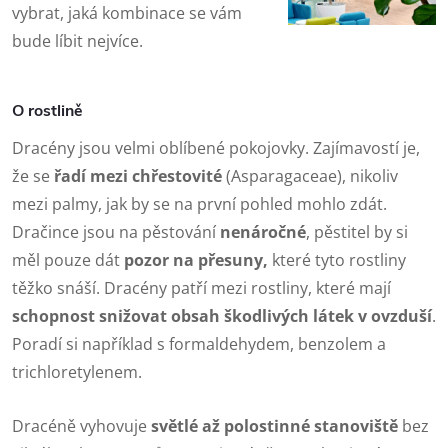
vybrat, jaká kombinace se vám
bude líbit nejvíce.
O rostlině
Dracény jsou velmi oblíbené pokojovky. Zajímavostí je,
že se
řadí mezi chřestovité
(Asparagaceae), nikoliv
mezi palmy, jak by se na první pohled mohlo zdát.
Dračince jsou na pěstování
nenáročné
, pěstitel by si
měl pouze dát
pozor na přesuny,
které tyto rostliny
těžko snáší. Dracény patří mezi rostliny, které mají
schopnost snižovat obsah škodlivých látek v ovzduší
.
Poradí si například s formaldehydem, benzolem a
trichloretylenem.
Dracéně vyhovuje
světlé až polostinné stanoviště
bez