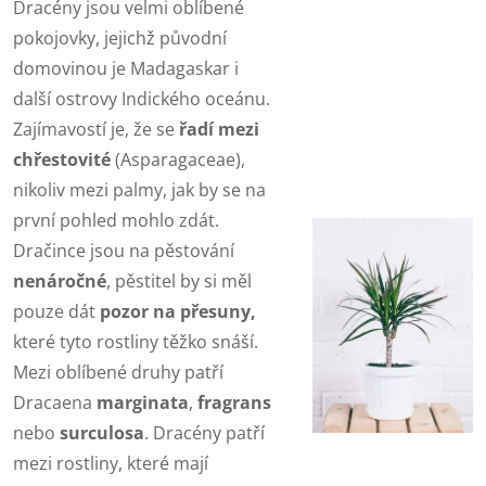
Dracény jsou velmi oblíbené
pokojovky, jejichž původní
domovinou je Madagaskar i
další ostrovy Indického oceánu.
Zajímavostí je, že se
řadí mezi
chřestovité
(Asparagaceae),
nikoliv mezi palmy, jak by se na
první pohled mohlo zdát.
Dračince jsou na pěstování
nenáročné
, pěstitel by si měl
pouze dát
pozor na přesuny,
které tyto rostliny těžko snáší.
Mezi oblíbené druhy patří
Dracaena
marginata
,
fragrans
nebo
surculosa
. Dracény patří
mezi rostliny, které mají