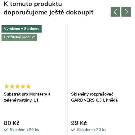
K tomuto produktu
doporučujeme ještě dokoupit
Vyrobeno v Gardners
Udržitelný produkt
DARMA
Substrát pro Monstery a
Skleněný rozprašovač
zelené rostliny, 1 l
GARDNERS 0,3 l, hnědá
80 Kč
99 Kč
Skladem
>20 ks
Skladem
>20 ks