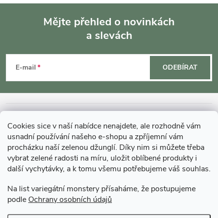
Mějte přehled o novinkách
a slevách
Z
á
E-mail
ODEBÍRAT
p
a
INFORMACE O NÁKUPU
Cookies sice v naší nabídce nenajdete, ale rozhodně vám
t
usnadní používání našeho e-shopu a zpříjemní vám
MOHLO BY VÁS ZAJÍMAT
procházku naší zelenou džunglí. Díky nim si můžete třeba
vybrat zelené radosti na míru, uložit oblíbené produkty i
í
další vychytávky, a k tomu všemu potřebujeme váš souhlas.
O GARDNERS
Na list variegátní monstery přísaháme, že postupujeme
podle
Ochrany osobních údajů
Gardners Design - Projekt, realizace a údržba zahrad a interiérů