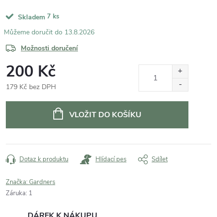
7 ks
Skladem
13.8.2026
Možnosti doručení
200 Kč
179 Kč bez DPH
Měrná
cena:
VLOŽIT DO KOŠÍKU
Dotaz k produktu
Hlídací pes
Sdílet
Značka:
Gardners
Záruka
:
1
DÁREK K NÁKUPU