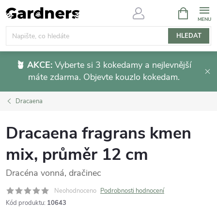
Přejít
NÁKUPNÍ
KOŠÍK
na
obsah
HLEDAT
🪴 AKCE:
Vyberte si 3 kokedamy a nejlevnější
máte zdarma. Objevte kouzlo kokedam.
Dracaena
Dracaena fragrans kmen
mix, průměr 12 cm
Dracéna vonná, dračinec
Neohodnoceno
Podrobnosti hodnocení
Kód produktu:
10643