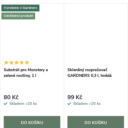
Vyrobeno v Gardners
Udržitelný produkt
DARMA
Substrát pro Monstery a
Skleněný rozprašovač
zelené rostliny, 1 l
GARDNERS 0,3 l, hnědá
80 Kč
99 Kč
Skladem
>20 ks
Skladem
>20 ks
DO KOŠÍKU
DO KOŠÍKU