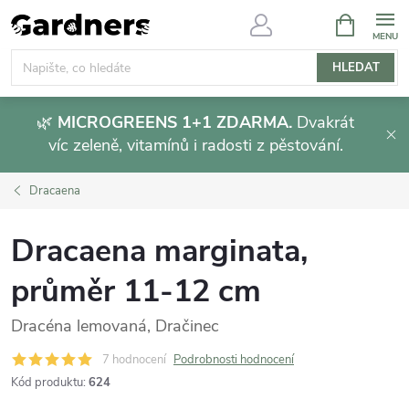
Přejít
NÁKUPNÍ
KOŠÍK
na
obsah
HLEDAT
🌿
MICROGREENS 1+1 ZDARMA.
Dvakrát
víc zeleně, vitamínů i radosti z pěstování.
Dracaena
Dracaena marginata,
průměr 11-12 cm
Dracéna lemovaná, Dračinec
7 hodnocení
Podrobnosti hodnocení
Kód produktu:
624