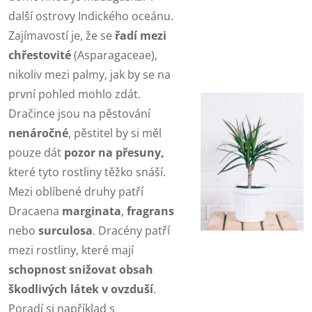
další ostrovy Indického oceánu.
Zajímavostí je, že se
řadí mezi
chřestovité
(Asparagaceae),
nikoliv mezi palmy, jak by se na
první pohled mohlo zdát.
Dračince jsou na pěstování
nenáročné
, pěstitel by si měl
pouze dát
pozor na přesuny,
které tyto rostliny těžko snáší.
Mezi oblíbené druhy patří
Dracaena
marginata
,
fragrans
nebo
surculosa
. Dracény patří
mezi rostliny, které mají
schopnost snižovat obsah
škodlivých látek v ovzduší
.
Poradí si například s