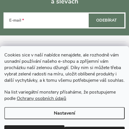
a slevách
Z
á
E-mail
ODEBÍRAT
p
a
INFORMACE O NÁKUPU
Cookies sice v naší nabídce nenajdete, ale rozhodně vám
t
usnadní používání našeho e-shopu a zpříjemní vám
MOHLO BY VÁS ZAJÍMAT
procházku naší zelenou džunglí. Díky nim si můžete třeba
vybrat zelené radosti na míru, uložit oblíbené produkty i
í
další vychytávky, a k tomu všemu potřebujeme váš souhlas.
O GARDNERS
Na list variegátní monstery přísaháme, že postupujeme
podle
Ochrany osobních údajů
Gardners Design - Projekt, realizace a údržba zahrad a interiérů
Nastavení
Copyright 2026
Gardners-eshop.cz
. Všechna práva vyhrazena.
Upravit
nastavení cookies