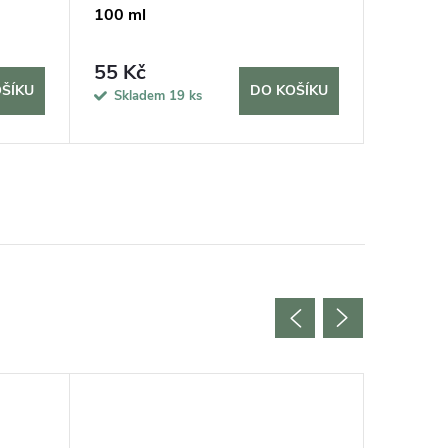
100 ml
55 Kč
45 Kč
ŠÍKU
DO KOŠÍKU
Skladem
19 ks
Sklad