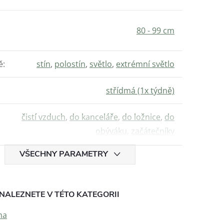
80 - 99 cm
ě
:
stín
,
polostín
,
světlo
,
extrémní světlo
střídmá (1x týdně)
čistí vzduch
,
do kanceláře
,
do ložnice
,
do
obýváku
,
začátečníky
VŠECHNY PARAMETRY
NALEZNETE V TÉTO KATEGORII
na