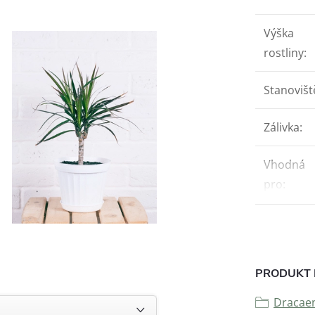
Výška
rostliny
:
Stanovišt
Zálivka
:
Vhodná
pro
:
PRODUKT 
Dracae