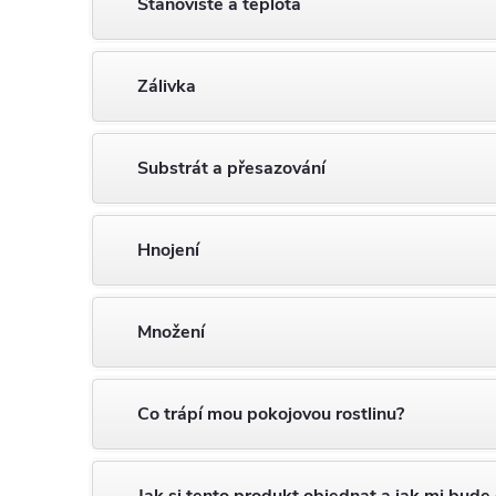
Stanoviště a teplota
Zálivka
Substrát a přesazování
Hnojení
Množení
Co trápí mou pokojovou rostlinu?
Jak si tento produkt objednat a jak mi bude