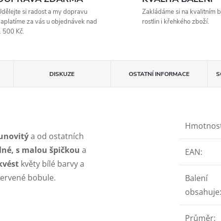
dělejte si radost a my dopravu
Zakládáme si na kvalitním b
aplatíme za vás u objednávek nad
rostlin i křehkého zboží.
 500 Kč.
DISKUZE
OSTATNÍ INFORMACE
S
Hmotnos
ounovitý
a od ostatních
lné, s malou špičkou
a
EAN
:
kvést
květy bílé barvy a
 červené bobule.
Balení
obsahuje
Průměr
: