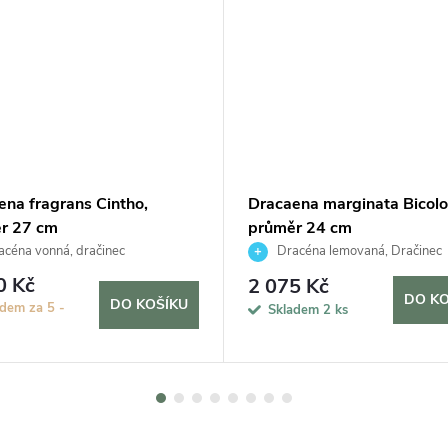
ena fragrans Cintho,
Dracaena marginata Bicolo
r 27 cm
průměr 24 cm
céna vonná, dračinec
Dracéna lemovaná, Dračinec
0 Kč
2 075 Kč
DO KO
DO KOŠÍKU
dem za 5 -
Skladem
2 ks