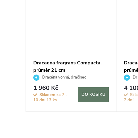
en
Dracaena fragrans Compacta,
Draca
průměr 21 cm
průmě
Dracéna vonná, dračinec
Dra
1 960 Kč
4 10
KOŠÍKU
DO KOŠÍKU
Skladem za 7 -
Skla
10 dní
13 ks
7 dní