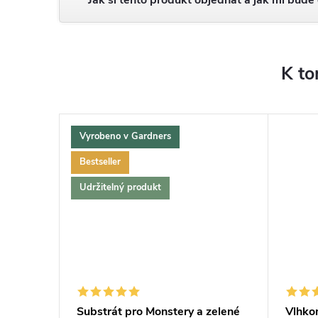
K to
Vyrobeno v Gardners
Bestseller
Udržitelný produkt
í
Substrát pro Monstery a zelené
Vlhko