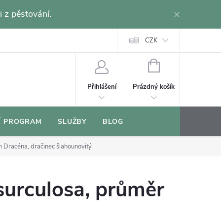
i z pěstování.
CZK
NÁKUPNÍ
KOŠÍK
Prázdný košík
Přihlášení
Í PROGRAM
SLUŽBY
BLOG
cm
Dracéna, dračinec šlahounovitý
surculosa, průměr