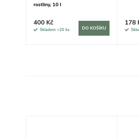
rostliny, 10 l
400 Kč
178 
KOŠÍKU
DO KOŠÍKU
Skladem
>20 ks
Skl