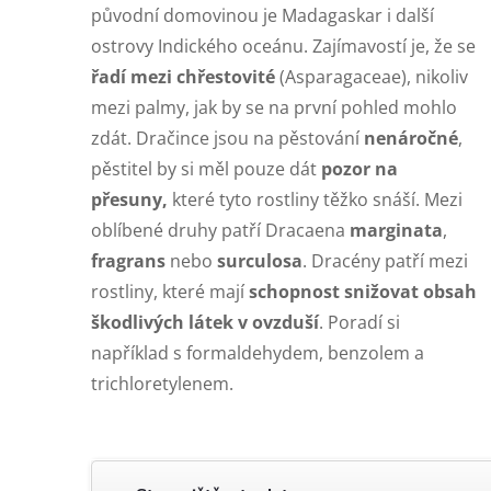
původní domovinou je Madagaskar i další
ostrovy Indického oceánu. Zajímavostí je, že se
řadí mezi chřestovité
(Asparagaceae), nikoliv
mezi palmy, jak by se na první pohled mohlo
zdát. Dračince jsou na pěstování
nenáročné
,
pěstitel by si měl pouze dát
pozor na
přesuny,
které tyto rostliny těžko snáší. Mezi
oblíbené druhy patří Dracaena
marginata
,
fragrans
nebo
surculosa
. Dracény patří mezi
rostliny, které mají
schopnost snižovat obsah
škodlivých látek v ovzduší
. Poradí si
například s formaldehydem, benzolem a
trichloretylenem.