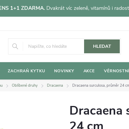
NS 1+1 ZDARMA.
Dvakrát víc zeleně, vitamínů i radost
HLEDAT
ZACHRAŇ KYTKU
NOVINKY
AKCE
VĚRNOSTN
hu
Oblíbené druhy
Dracaena
Dracaena surculosa, průměr 24 
Dracaena 
24 cm