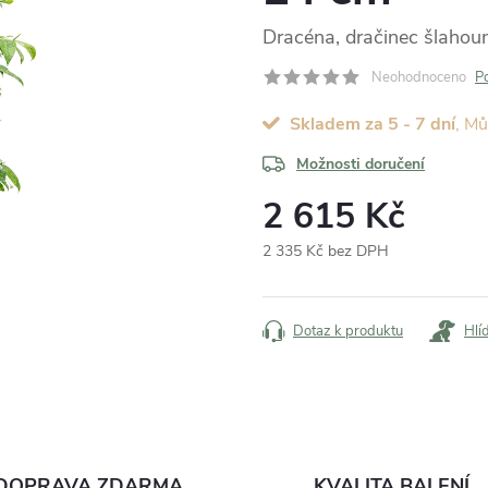
Dracéna, dračinec šlahou
Neohodnoceno
P
Skladem za 5 - 7 dní
Možnosti doručení
2 615 Kč
2 335 Kč bez DPH
Měrná
cena:
Dotaz k produktu
Hlí
DOPRAVA ZDARMA
KVALITA BALENÍ