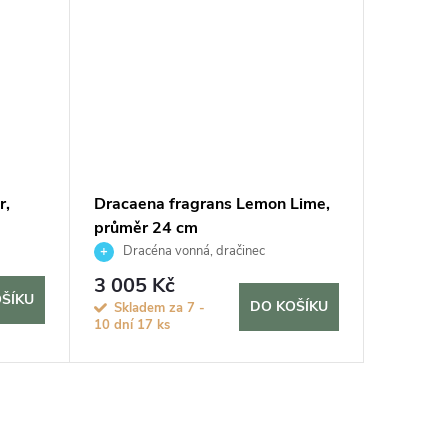
r,
Dracaena fragrans Lemon Lime,
Dracaen
průměr 24 cm
cm
Dracéna vonná, dračinec
Dracé
3 005 Kč
685 K
ŠÍKU
DO KOŠÍKU
Skladem za 7 -
Sklade
10 dní
17 ks
10 dní
>2