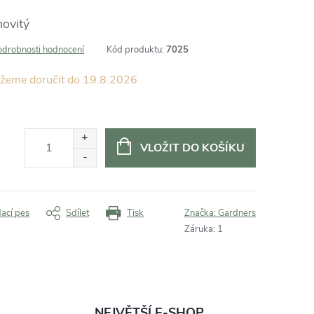
novitý
odrobnosti hodnocení
Kód produktu:
7025
19.8.2026
VLOŽIT DO KOŠÍKU
dací pes
Sdílet
Tisk
Značka:
Gardners
Záruka
:
1
NEJVĚTŠÍ E-SHOP