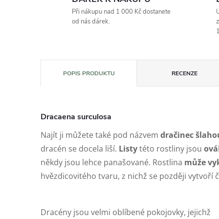
Při nákupu nad 1 000 Kč dostanete
U
od nás dárek.
z
1
POPIS PRODUKTU
RECENZE
Dracaena surculosa
Najít ji můžete také pod názvem
dračinec šlah
dracén se docela liší.
Listy
této rostliny jsou
ová
někdy jsou lehce panašované. Rostlina
může vy
hvězdicovitého tvaru, z nichž se později vytvoří
Dracény jsou velmi oblíbené pokojovky, jejichž