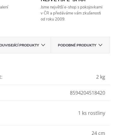
alení
Jsme největší e-shop s pokojovkami
v ČR a předáváme vám zkušenosti
od roku 2009.
OUVISEJÍCÍ PRODUKTY
PODOBNÉ PRODUKTY
t
:
2 kg
8594204518420
1 ks rostliny
:
24 cm