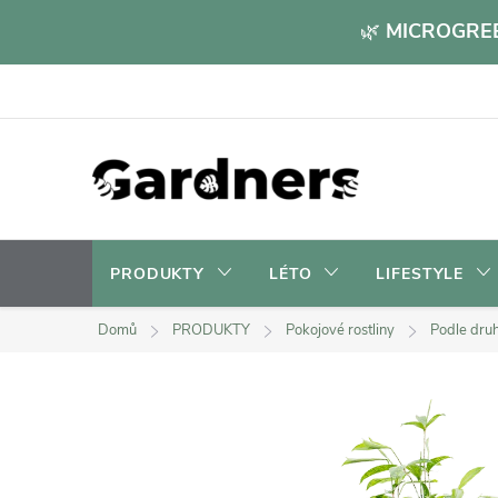
Přejít
🌿
MICROGREE
na
obsah
PRODUKTY
LÉTO
LIFESTYLE
Domů
PRODUKTY
Pokojové rostliny
Podle dru