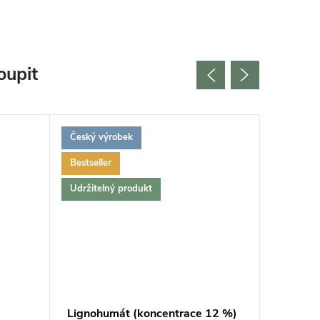
oupit
Český výrobek
Český vý
Bestseller
Udržitelný produkt
Lignohumát (koncentrace 12 %)
Keramzi