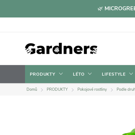
Přejít
🌿
MICROGREE
na
obsah
PRODUKTY
LÉTO
LIFESTYLE
Domů
PRODUKTY
Pokojové rostliny
Podle dru