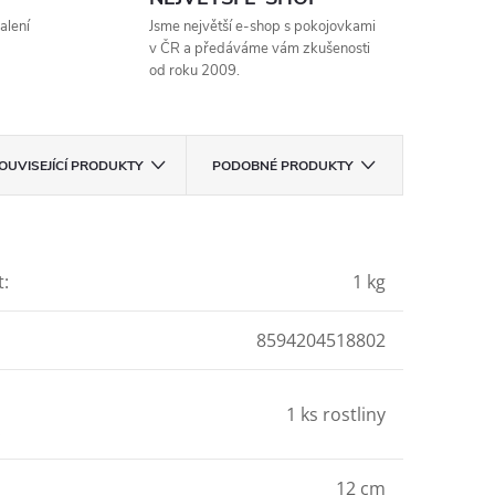
alení
Jsme největší e-shop s pokojovkami
v ČR a předáváme vám zkušenosti
od roku 2009.
OUVISEJÍCÍ PRODUKTY
PODOBNÉ PRODUKTY
t
:
1 kg
8594204518802
1 ks rostliny
:
12 cm