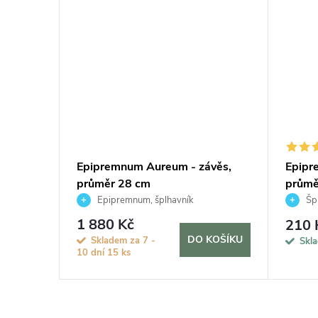
Epipremnum Aureum - závěs,
Epipr
měr 40
průměr 28 cm
průmě
Epipremnum, šplhavník
Špl
1 880 Kč
210 
KOŠÍKU
DO KOŠÍKU
Skladem za 7 -
Skl
10 dní
15 ks