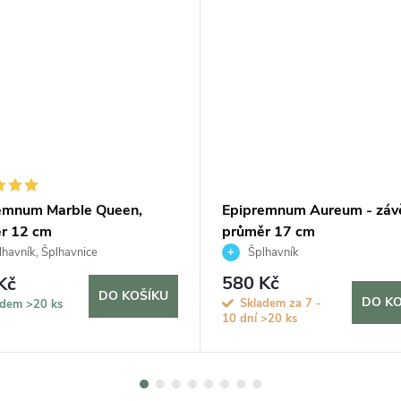
emnum Marble Queen,
Epipremnum Aureum - záv
r 12 cm
průměr 17 cm
havník, Šplhavnice
Šplhavník
580 Kč
Kč
DO KOŠÍKU
DO KO
Skladem za 7 -
adem
>20 ks
10 dní
>20 ks