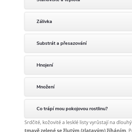
Zálivka
Substrát a přesazování
Hnojení
Množení
Co trápí mou pokojovou rostlinu?
Srdčité, kožovité a lesklé listy vyrůstají na dlouh
tmavě zelené se žlutým (zlatavým) žíháním
. 