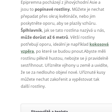
Epipremna pocházejí z jihovýchodní Asie a
jsou to
popínavé rostliny.
Můžete je nechat
přepadat přes okraj květináče, nebo jim
poskytněte oporu, aby se plazily vzhůru.
Šplhlavník
, jak se tato rostlina nazývá u nás,
může dorůst až 6 metrů
. Větší rostliny
potřebují oporu, ideální je například
kokosová
vzpěra
, po které se budou pnout.Abyste měli
rostlinu pěkně hustou, nebojte se ji pravidelně
sestříhnout. Uřízněte výhony u země a uvidíte,
že se za nedlouho objeví nové. Uříznuté kusy
můžete nechat zakořenit a vypěstovat tak
další rostliny.
Stanoviště a teplota