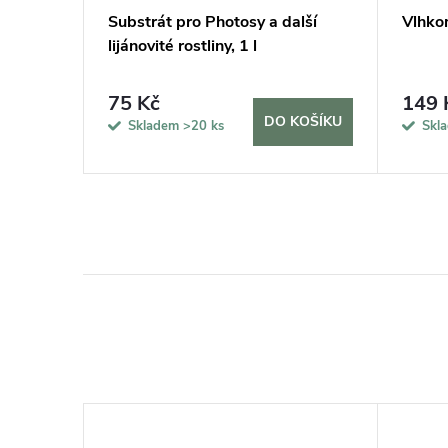
vač MAX,
Substrát pro Photosy a další
Vlhko
lijánovité rostliny, 1 l
75 Kč
149 
KOŠÍKU
DO KOŠÍKU
Skladem
>20 ks
Skl