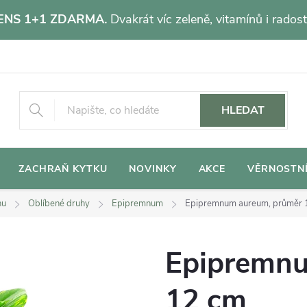
NS 1+1 ZDARMA.
Dvakrát víc zeleně, vitamínů i radost
HLEDAT
ZACHRAŇ KYTKU
NOVINKY
AKCE
VĚRNOSTN
hu
Oblíbené druhy
Epipremnum
Epipremnum aureum, průměr
Epipremnu
12 cm