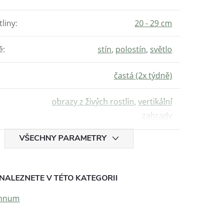
tliny
:
20 - 29 cm
ě
:
stín
,
polostín
,
světlo
častá (2x týdně)
obrazy z živých rostlin
,
vertikální
zahrady
VŠECHNY PARAMETRY
NALEZNETE V TÉTO KATEGORII
emnum