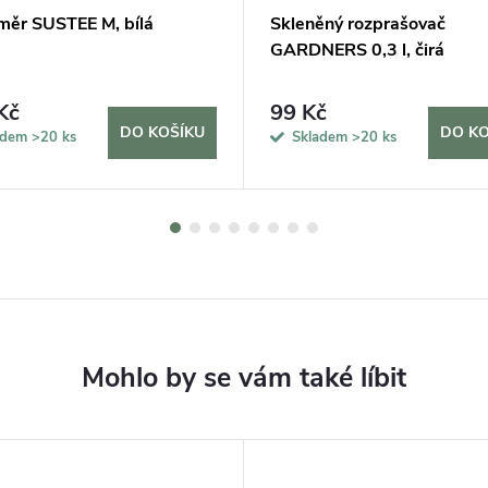
měr SUSTEE M, bílá
Skleněný rozprašovač
GARDNERS 0,3 l, čirá
Kč
99 Kč
DO KOŠÍKU
DO KO
adem
>20 ks
Skladem
>20 ks