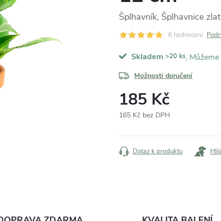
Šplhavník, Šplhavnice zla
6 hodnocení
Podr
Skladem
>20 ks
Možnosti doručení
185 Kč
165 Kč bez DPH
Měrná
cena:
Dotaz k produktu
Hlí
DOPRAVA ZDARMA
KVALITA BALENÍ