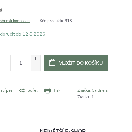
tá
obnosti hodnocení
Kód produktu:
313
12.8.2026
VLOŽIT DO KOŠÍKU
dací pes
Sdílet
Tisk
Značka:
Gardners
Záruka
:
1
NEJVĚTŠÍ E-SHOP