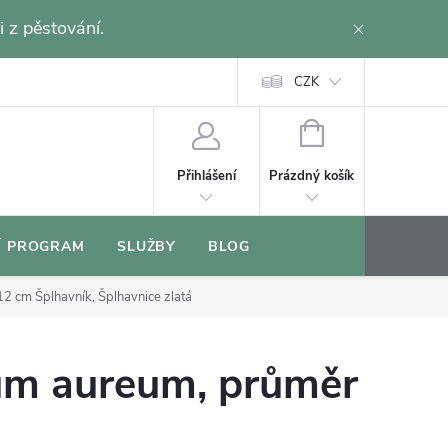
i z pěstování.
CZK
NÁKUPNÍ
KOŠÍK
Prázdný košík
Přihlášení
Í PROGRAM
SLUŽBY
BLOG
 12 cm
Šplhavník, Šplhavnice zlatá
m aureum, průměr