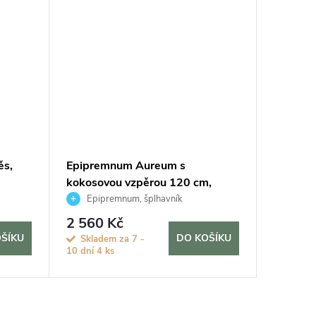
ěs,
Epipremnum Aureum s
Epiprem
kokosovou vzpěrou 120 cm,
cm
průměr 24 cm
Epipremnum, šplhavník
Šplha
2 560 Kč
260 K
ŠÍKU
DO KOŠÍKU
Skladem za 7 -
Sklad
10 dní
4 ks