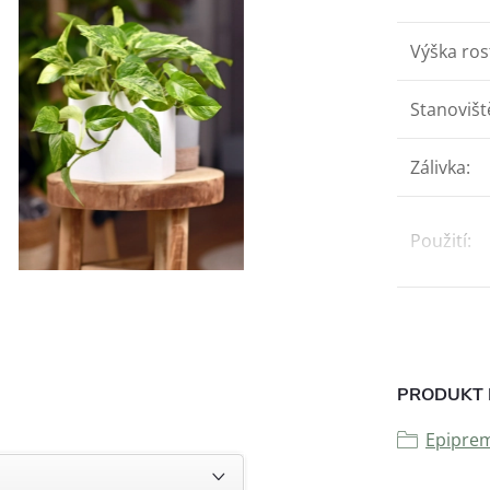
Výška ros
Stanovišt
Zálivka
:
Použití
:
PRODUKT 
Epipr