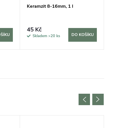
Keramzit 8-16mm, 1 l
Hnojivo
Vermiko
rostliny 
45 Kč
69 Kč
ŠÍKU
DO KOŠÍKU
Skladem
>20 ks
Sklad