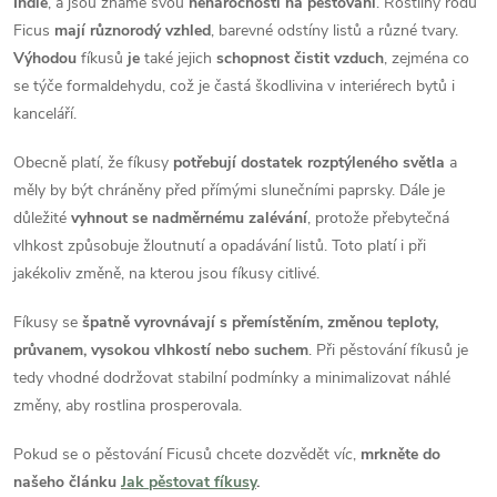
k
Indie
, a jsou známé svou
nenáročností na pěstování
. Rostliny rodu
c
o
Ficus
mají různorodý vzhled
, barevné odstíny listů a různé tvary.
í
Výhodou
fíkusů
je
také jejich
schopnost čistit vzduch
, zejména co
v
se týče formaldehydu, což je častá škodlivina v interiérech bytů i
á
p
kanceláří.
n
r
í
Obecně platí, že fíkusy
potřebují dostatek rozptýleného světla
a
v
měly by být chráněny před přímými slunečními paprsky. Dále je
důležité
vyhnout se nadměrnému zalévání
, protože přebytečná
k
vlhkost způsobuje žloutnutí a opadávání listů. Toto platí i při
jakékoliv změně, na kterou jsou fíkusy citlivé.
y
Fíkusy se
špatně vyrovnávají s přemístěním, změnou teploty,
v
průvanem, vysokou vlhkostí nebo suchem
. Při pěstování fíkusů je
ý
tedy vhodné dodržovat stabilní podmínky a minimalizovat náhlé
změny, aby rostlina prosperovala.
p
Pokud se o pěstování Ficusů chcete dozvědět víc,
mrkněte do
i
našeho článku
Jak pěstovat fíkusy
.