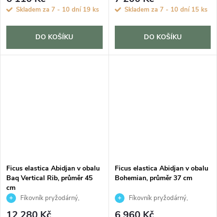
Skladem za 7 - 10 dní
19 ks
Skladem za 7 - 10 dní
15 ks
DO KOŠÍKU
DO KOŠÍKU
Ficus elastica Abidjan v obalu
Ficus elastica Abidjan v obalu
Baq Vertical Rib, průměr 45
Bohemian, průměr 37 cm
cm
Fíkovník pryžodárný,
Fíkovník pryžodárný,
Fíkovník, Gumovník
Fíkovník, Gumovník
12 280 Kč
6 960 Kč