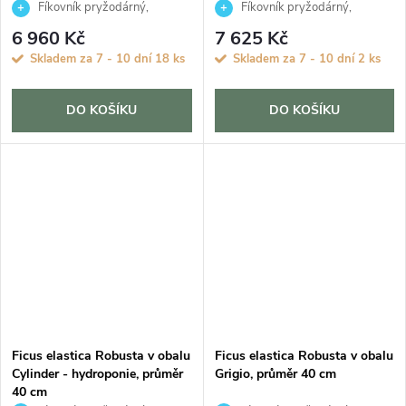
Fíkovník pryžodárný,
Fíkovník pryžodárný,
Fíkovník, Gumovník
Fíkovník, Gumovník
6 960 Kč
7 625 Kč
Skladem za 7 - 10 dní
18 ks
Skladem za 7 - 10 dní
2 ks
DO KOŠÍKU
DO KOŠÍKU
Ficus elastica Robusta v obalu
Ficus elastica Robusta v obalu
Cylinder - hydroponie, průměr
Grigio, průměr 40 cm
40 cm