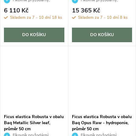
Fíkovník pryžodárný,
Fíkovník pryžodárný,
Fíkovník, Gumovník
Fíkovník, Gumovník
6 110 Kč
15 365 Kč
Skladem za 7 - 10 dní
18 ks
Skladem za 7 - 10 dní
8 ks
DO KOŠÍKU
DO KOŠÍKU
Ficus elastica Robusta v obalu
Ficus elastica Robusta v obalu
Baq Metallic Silver leaf,
Baq Opus Raw - hydroponie,
průměr 50 cm
průměr 50 cm
Fíkovník pryžodárný,
Fíkovník pryžodárný,