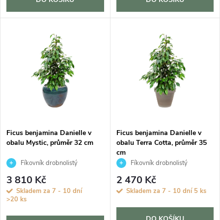
d
u
u
k
k
t
t
ů
ů
Ficus benjamina Danielle v
Ficus benjamina Danielle v
obalu Mystic, průměr 32 cm
obalu Terra Cotta, průměr 35
cm
Fíkovník drobnolistý
Fíkovník drobnolistý
3 810 Kč
2 470 Kč
Skladem za 7 - 10 dní
Skladem za 7 - 10 dní
5 ks
>20 ks
DO KOŠÍKU