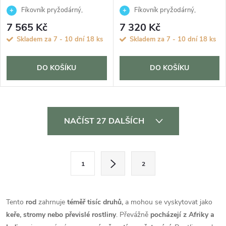
Fíkovník pryžodárný,
Fíkovník pryžodárný,
Fíkovník, Gumovník
Fíkovník, Gumovník
7 565 Kč
7 320 Kč
Skladem za 7 - 10 dní
18 ks
Skladem za 7 - 10 dní
18 ks
DO KOŠÍKU
DO KOŠÍKU
O
NAČÍST 27 DALŠÍCH
v
l
S
1
2
t
á
r
d
á
Tento
rod
zahrnuje
téměř tisíc druhů,
a mohou se vyskytovat jako
a
n
keře, stromy nebo převislé rostliny
. Převážně
pocházejí z Afriky a