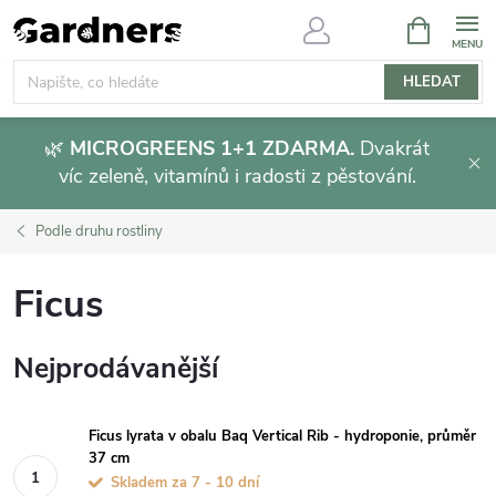
Přejít
NÁKUPNÍ
KOŠÍK
na
obsah
HLEDAT
🌿
MICROGREENS 1+1 ZDARMA.
Dvakrát
víc zeleně, vitamínů i radosti z pěstování.
Podle druhu rostliny
Ficus
Nejprodávanější
Ficus lyrata v obalu Baq Vertical Rib - hydroponie, průměr
37 cm
Skladem za 7 - 10 dní