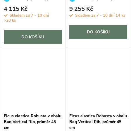
Fíkovník, Gumovník
Fíkovník, Gumovník
4 115 Kč
9 255 Kč
Skladem za 7 - 10 dní
Skladem za 7 - 10 dní
14 ks
>20 ks
DO KOŠÍKU
DO KOŠÍKU
Ficus elastica Robusta v obalu
Ficus elastica Robusta v obalu
Baq Vertical Rib, průměr 45
Baq Vertical Rib, průměr 45
cm
cm