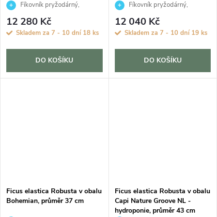
Fíkovník pryžodárný,
Fíkovník pryžodárný,
Fíkovník, Gumovník
Fíkovník, Gumovník
12 280 Kč
12 040 Kč
Skladem za 7 - 10 dní
18 ks
Skladem za 7 - 10 dní
19 ks
DO KOŠÍKU
DO KOŠÍKU
Ficus elastica Robusta v obalu
Ficus elastica Robusta v obalu
Bohemian, průměr 37 cm
Capi Nature Groove NL -
hydroponie, průměr 43 cm