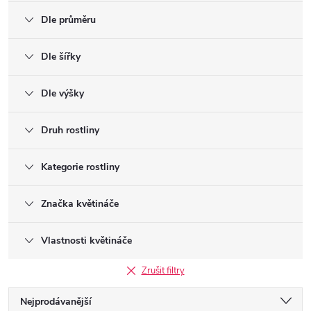
Dle průměru
Dle šířky
Dle výšky
Druh rostliny
Kategorie rostliny
Značka květináče
Vlastnosti květináče
Zrušit filtry
Ř
Nejprodávanější