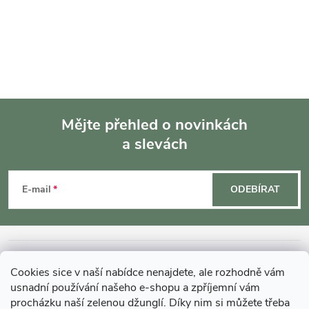
s
u
Mějte přehled o novinkách
a slevách
Z
á
E-mail
ODEBÍRAT
p
a
INFORMACE O NÁKUPU
Cookies sice v naší nabídce nenajdete, ale rozhodně vám
t
usnadní používání našeho e-shopu a zpříjemní vám
MOHLO BY VÁS ZAJÍMAT
procházku naší zelenou džunglí. Díky nim si můžete třeba