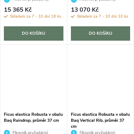
Fíkovník, Gumovník
Fíkovník, Gumovník
15 365 Kč
13 070 Kč
Skladem za 7 - 10 dní
18 ks
Skladem za 7 - 10 dní
10 ks
DO KOŠÍKU
DO KOŠÍKU
Ficus elastica Robusta v obalu
Ficus elastica Robusta v obalu
Baq Raindrop, průměr 37 cm
Baq Vertical Rib, průměr 37
cm
Fíkovník pryžodárný,
Fíkovník pryžodárný,