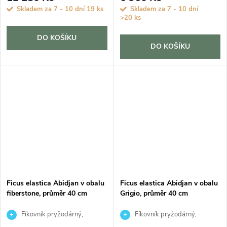
Skladem za 7 - 10 dní
19 ks
Skladem za 7 - 10 dní
>20 ks
DO KOŠÍKU
DO KOŠÍKU
Ficus elastica Abidjan v obalu
Ficus elastica Abidjan v obalu
fiberstone, průměr 40 cm
Grigio, průměr 40 cm
Fíkovník pryžodárný,
Fíkovník pryžodárný,
Fíkovník, Gumovník
Fíkovník, Gumovník