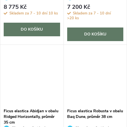
Fíkovník, Gumovník
Fíkovník, Gumovník
8 775 Kč
7 200 Kč
Skladem za 7 - 10 dní
10 ks
Skladem za 7 - 10 dní
>20 ks
DO KOŠÍKU
DO KOŠÍKU
Ficus elastica Abidjan v obalu
Ficus elastica Robusta v obalu
Ridged Horizontally, průměr
Baq Dune, průměr 38 cm
35 cm