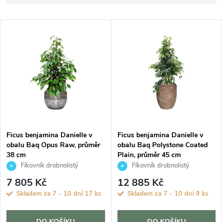
a
Nejlevnější
V
Nejdražší
z
ý
Abecedně
e
p
n
i
í
s
p
Ficus benjamina Danielle v
Ficus benjamina Danielle v
obalu Baq Opus Raw, průměr
obalu Baq Polystone Coated
p
38 cm
Plain, průměr 45 cm
r
Fíkovník drobnolistý
Fíkovník drobnolistý
r
7 805 Kč
12 885 Kč
o
Skladem za 7 - 10 dní
17 ks
Skladem za 7 - 10 dní
9 ks
o
d
DO KOŠÍKU
DO KOŠÍKU