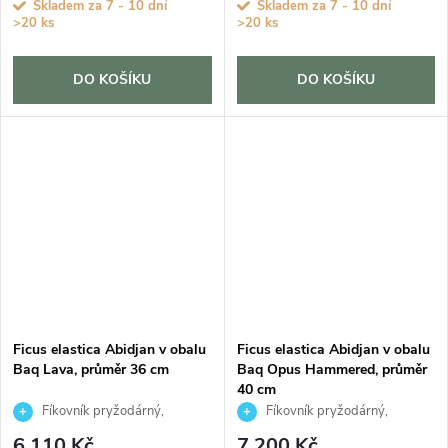
Skladem za 7 - 10 dní
Skladem za 7 - 10 dní
>20 ks
>20 ks
DO KOŠÍKU
DO KOŠÍKU
Ficus elastica Abidjan v obalu
Ficus elastica Abidjan v obalu
Baq Lava, průměr 36 cm
Baq Opus Hammered, průměr
40 cm
Fíkovník pryžodárný,
Fíkovník pryžodárný,
Fíkovník, Gumovník
Fíkovník, Gumovník
6 110 Kč
7 200 Kč