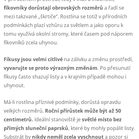
fíkovníky dorůstají obrovských rozměrů
a řadí se
mezi takzvané „škrtiče“. Rostlina se totiž v přírodních
podmínkách plazí vzhůru za světlem a jako oporu k
tomu využívá okolní stromy, které časem pod náporem
fíkovníků zcela uhynou.
Fíkusy jsou velmi citlivé
na zálivku a změnu prostředí,
vyvarujte se proto výrazným změnám
. Po přesunutí
fíkusy často shazují listy a v krajním případě mohou i
uhynout.
Má-li rostlina příznivé podmínky, dorůstá opravdu
velkých rozměrů.
Roční přírůstek může být až 50
centimetrů.
Ideální stanoviště je
světlé místo bez
přímých sluneční paprsků
, které by mohly popálit listy.
Substrát by
nikdy neměl zcela vyschnout
a pozor si