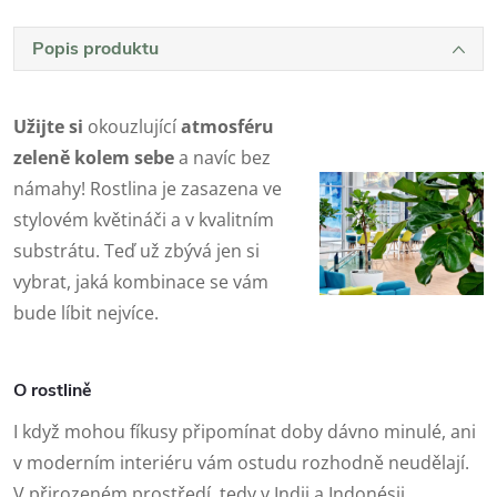
Popis produktu
Užijte si
okouzlující
atmosféru
zeleně kolem sebe
a navíc bez
námahy! Rostlina je zasazena ve
stylovém květináči a v kvalitním
substrátu. Teď už zbývá jen si
vybrat, jaká kombinace se vám
bude líbit nejvíce.
O rostlině
I když mohou fíkusy připomínat doby dávno minulé, ani
v moderním interiéru vám ostudu rozhodně neudělají.
V přirozeném prostředí, tedy v Indii a Indonésii,