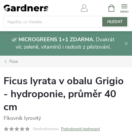
Přejít
NÁKUPNÍ
KOŠÍK
na
obsah
HLEDAT
🌿
MICROGREENS 1+1 ZDARMA.
Dvakrát
víc zeleně, vitamínů i radosti z pěstování.
Ficus
Ficus lyrata v obalu Grigio
- hydroponie, průměr 40
cm
Fíkovník lyrovitý
Neohodnoceno
Podrobnosti hodnocení