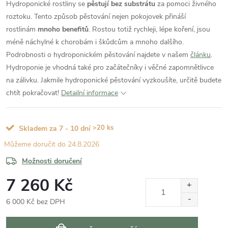
Hydroponické rostliny se
pěstují bez substrátu
za pomoci živného
roztoku. Tento způsob pěstování nejen pokojovek přináší
rostlinám
mnoho benefitů
. Rostou totiž rychleji, lépe koření, jsou
méně náchylné k chorobám i škůdcům a mnoho dalšího.
Podrobnosti o hydroponickém pěstování najdete v našem
článku
.
Hydroponie je vhodná také pro začátečníky i věčné zapomnětlivce
na zálivku. Jakmile hydroponické pěstování vyzkoušíte, určitě budete
chtít pokračovat!
Detailní informace
>20 ks
Skladem za 7 - 10 dní
24.8.2026
Možnosti doručení
7 260 Kč
6 000 Kč bez DPH
Měrná
cena: