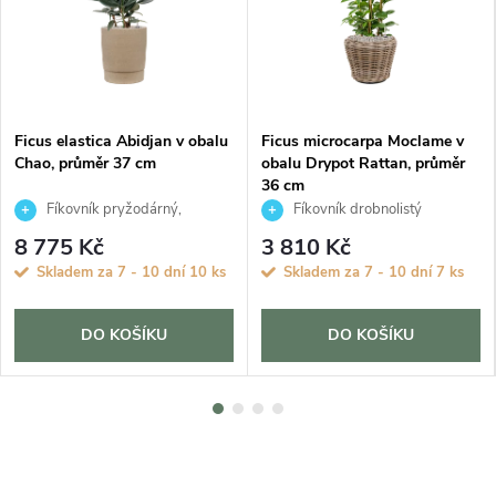
Ficus elastica Abidjan v obalu
Ficus microcarpa Moclame v
Chao, průměr 37 cm
obalu Drypot Rattan, průměr
36 cm
Fíkovník pryžodárný,
Fíkovník drobnolistý
Fíkovník, Gumovník
8 775 Kč
3 810 Kč
Skladem za 7 - 10 dní
10 ks
Skladem za 7 - 10 dní
7 ks
DO KOŠÍKU
DO KOŠÍKU