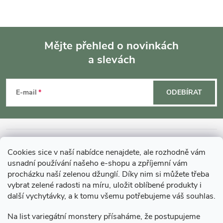
Mějte přehled o novinkách
a slevách
Z
á
E-mail
ODEBÍRAT
p
a
INFORMACE O NÁKUPU
Cookies sice v naší nabídce nenajdete, ale rozhodně vám
t
usnadní používání našeho e-shopu a zpříjemní vám
MOHLO BY VÁS ZAJÍMAT
procházku naší zelenou džunglí. Díky nim si můžete třeba
vybrat zelené radosti na míru, uložit oblíbené produkty i
í
další vychytávky, a k tomu všemu potřebujeme váš souhlas.
O GARDNERS
Na list variegátní monstery přísaháme, že postupujeme