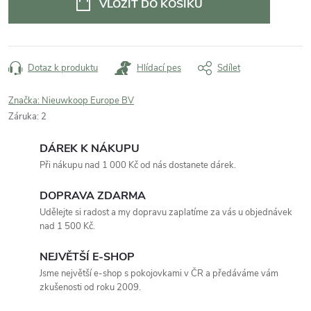
VLOŽIT DO KOŠÍKU
Dotaz k produktu
Hlídací pes
Sdílet
Značka:
Nieuwkoop Europe BV
Záruka
:
2
DÁREK K NÁKUPU
Při nákupu nad 1 000 Kč od nás dostanete dárek.
DOPRAVA ZDARMA
Udělejte si radost a my dopravu zaplatíme za vás u objednávek
nad 1 500 Kč.
NEJVĚTŠÍ E-SHOP
Jsme největší e-shop s pokojovkami v ČR a předáváme vám
zkušenosti od roku 2009.