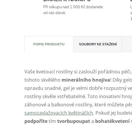
Při nákupu nad 1 000 Kč dostanete
U
od nás dárek.
z
1
POPIS PRODUKTU
SOUBORY KE STAŽENÍ
Vaše kvetoucí rostliny si zaslouží pořádnou péči,
tohoto skvělého
minerálního hnojiva
! Díky gel
opravdu snadné, gel je velmi dobře rozpustný ve 
rostliny skvěle vstřebatelné. Toto inovativní hn
záhonové a balkonové rostliny, které můžete pěs
samozavlažovacích květináčích
. Pokud jej budet
podpoříte
tím
tvorbu
poupat
a
bohaté
kvetení