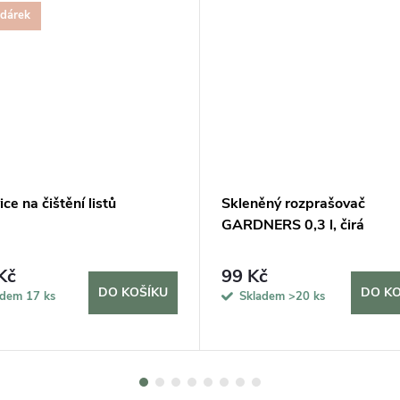
 dárek
ce na čištění listů
Skleněný rozprašovač
GARDNERS 0,3 l, čirá
Kč
99 Kč
DO KOŠÍKU
DO KO
adem
17 ks
Skladem
>20 ks