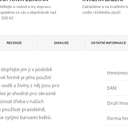
dělejte si radost a my dopravu
Zakládáme si na kvalitním b
aplatíme za vás u objednávek nad
rostlin i křehkého zboží.
 500 Kč.
RECENZE
DISKUZE
OSTATNÍ INFORMACE
 dopřejte jim ji v podobě
Hmotnos
ové formě je jeho použití
vodě a živiny z něj jsou pro
EAN
:
ojivo je vhodné pro okrasné
tovat třeba v našich
Druh hno
e používat pravidelně,
se sytými barvami květů.
Forma hn