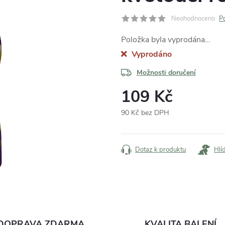
Neohodnoceno
P
Položka byla vyprodána…
Vyprodáno
Možnosti doručení
109 Kč
90 Kč bez DPH
Měrná
cena:
Dotaz k produktu
Hlí
DOPRAVA ZDARMA
KVALITA BALENÍ