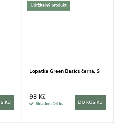
Udržitelný produkt
Lopatka Green Basics černá, S
Měřič v
93 Kč
315 K
ŠÍKU
DO KOŠÍKU
Skladem
16 ks
Sklad