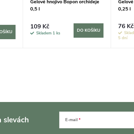
Gelové hnojivo Bopon orchideje
Gelové 
0,5 l
0,25 l
76 Kč
109 Kč
DO KOŠÍKU
OŠÍKU
Sklad
Skladem
1 ks
5 dní
a slevách
E-mail