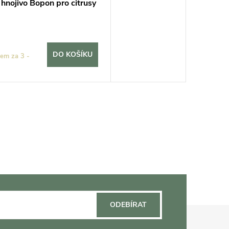
hnojivo Bopon pro citrusy
DO KOŠÍKU
em za 3 -
ODEBÍRAT