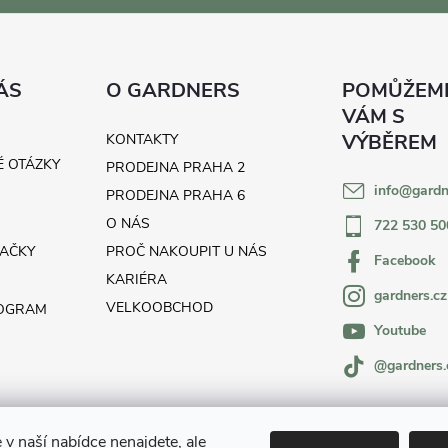
ÁS
O GARDNERS
KONTAKTY
É OTÁZKY
PRODEJNA PRAHA 2
info
@
gardn
H
PRODEJNA PRAHA 6
O NÁS
722 530 50
AČKY
PROČ NAKOUPIT U NÁS
Facebook
KARIÉRA
gardners.cz
VELKOOBCHOD
ROGRAM
Youtube
@gardners.
 v naší nabídce nenajdete, ale