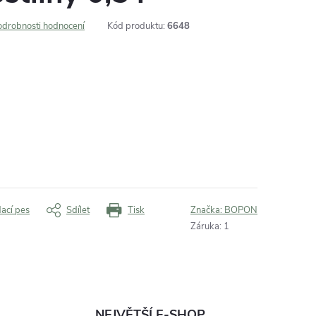
odrobnosti hodnocení
Kód produktu:
6648
dací pes
Sdílet
Tisk
Značka:
BOPON
Záruka
:
1
NEJVĚTŠÍ E-SHOP