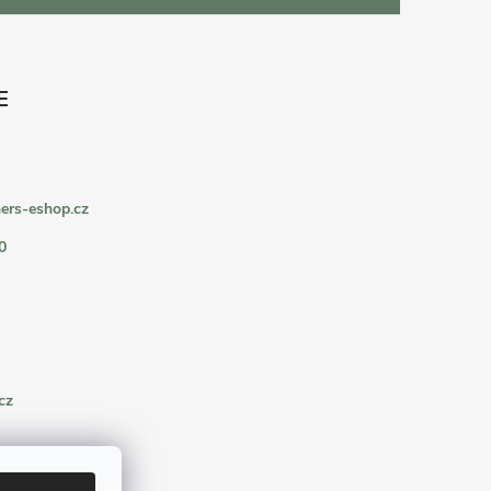
ers-eshop.cz
0
cz