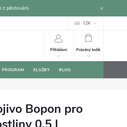
i z pěstování.
CZK
NÁKUPNÍ
KOŠÍK
Prázdný košík
Přihlášení
Í PROGRAM
SLUŽBY
BLOG
ojivo Bopon pro
stliny 0,5 l