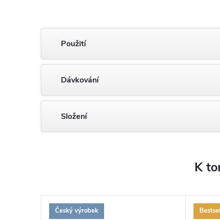
Použití
Dávkování
Složení
K to
Český výrobek
Bestsel