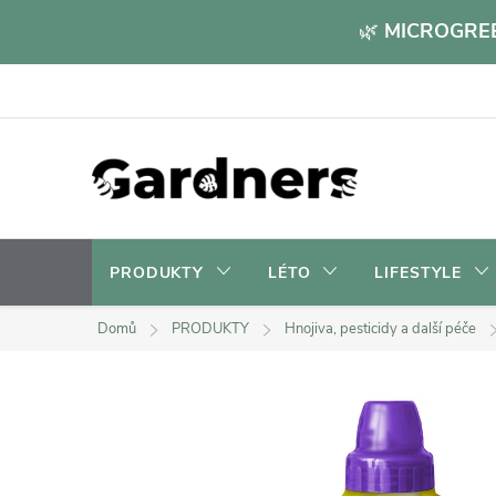
Přejít
🌿
MICROGREE
na
obsah
PRODUKTY
LÉTO
LIFESTYLE
Domů
PRODUKTY
Hnojiva, pesticidy a další péče