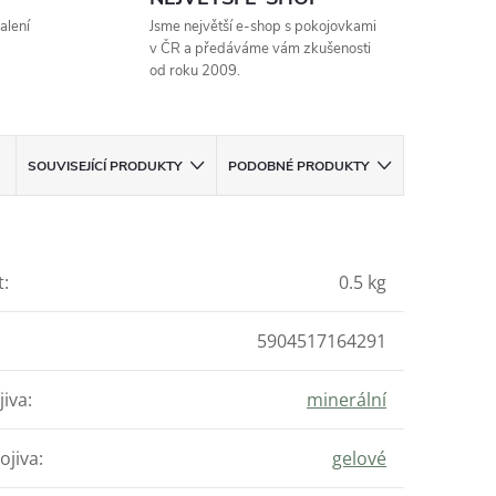
alení
Jsme největší e-shop s pokojovkami
v ČR a předáváme vám zkušenosti
od roku 2009.
SOUVISEJÍCÍ PRODUKTY
PODOBNÉ PRODUKTY
t
:
0.5 kg
5904517164291
jiva
:
minerální
ojiva
:
gelové