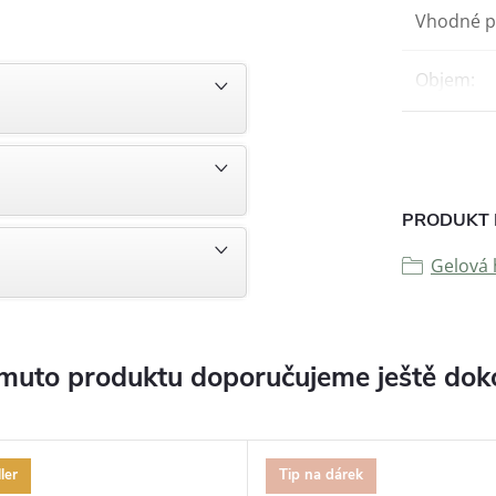
Vhodné p
Objem
:
PRODUKT 
Gelová 
muto produktu doporučujeme ještě dok
ler
Tip na dárek