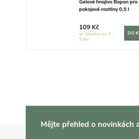
Gelové hnojivo Bopon pro
pokojové rostliny 0,5 l
109 Kč
DO K
Skladem za 3 -
5 dní
Mějte přehled o novinkách
Z