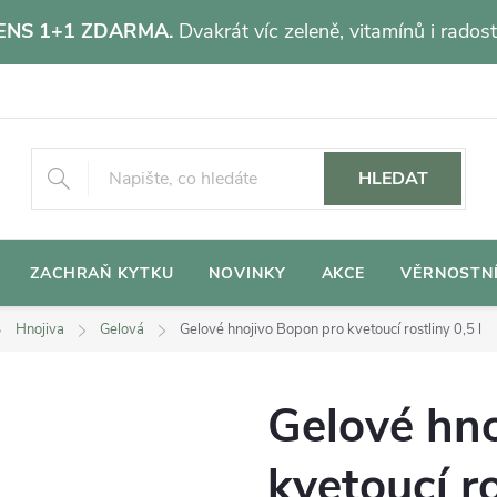
NS 1+1 ZDARMA.
Dvakrát víc zeleně, vitamínů i radost
HLEDAT
ZACHRAŇ KYTKU
NOVINKY
AKCE
VĚRNOSTN
Hnojiva
Gelová
Gelové hnojivo Bopon pro kvetoucí rostliny 0,5 l
Gelové hn
kvetoucí ro