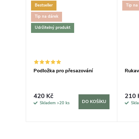
Bestseller
Tip na
Tip na dárek
Udržitelný produkt
vač MAX,
Podložka pro přesazování
Rukavi
420 Kč
210 
KOŠÍKU
DO KOŠÍKU
Skladem
>20 ks
Skl