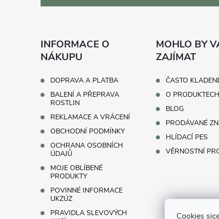
á
p
INFORMACE O
MOHLO BY V
a
NÁKUPU
ZAJÍMAT
t
DOPRAVA A PLATBA
ČASTO KLADEN
BALENÍ A PŘEPRAVA
O PRODUKTEC
í
ROSTLIN
BLOG
REKLAMACE A VRÁCENÍ
PRODÁVANÉ ZN
OBCHODNÍ PODMÍNKY
HLÍDACÍ PES
OCHRANA OSOBNÍCH
VĚRNOSTNÍ P
ÚDAJŮ
MOJE OBLÍBENÉ
PRODUKTY
POVINNÉ INFORMACE
UKZÚZ
PRAVIDLA SLEVOVÝCH
Cookies sice