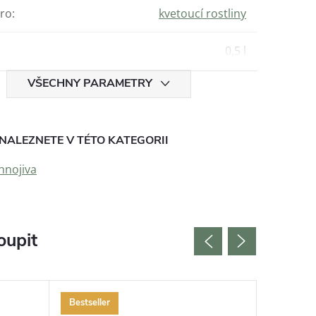
ro
:
kvetoucí rostliny
0,5 l
VŠECHNY PARAMETRY
NALEZNETE V TÉTO KATEGORII
hnojiva
oupit
Bestseller
Bestselle