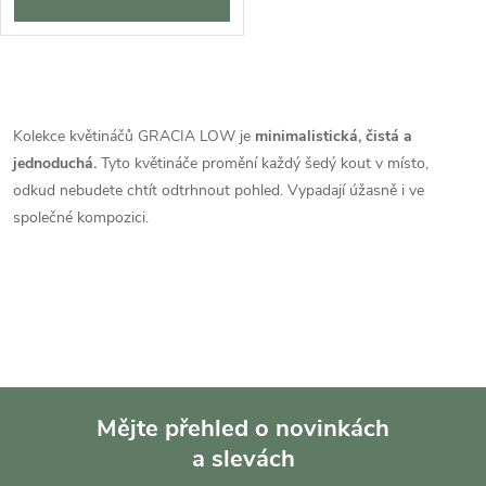
O
v
Kolekce květináčů GRACIA LOW je
minimalistická, čistá a
jednoduchá.
Tyto květináče promění každý šedý kout v místo,
l
odkud nebudete chtít odtrhnout pohled. Vypadají úžasně i ve
á
společné kompozici.
d
a
c
í
Mějte přehled o novinkách
p
a slevách
Z