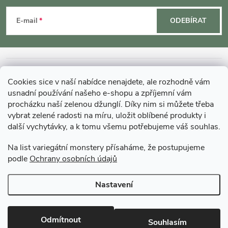
r
á
v
E-mail
ODEBÍRAT
k
p
y
a
INFORMACE O NÁKUPU
v
Cookies sice v naší nabídce nenajdete, ale rozhodně vám
t
usnadní používání našeho e-shopu a zpříjemní vám
ý
MOHLO BY VÁS ZAJÍMAT
procházku naší zelenou džunglí. Díky nim si můžete třeba
vybrat zelené radosti na míru, uložit oblíbené produkty i
í
p
další vychytávky, a k tomu všemu potřebujeme váš souhlas.
O GARDNERS
i
Na list variegátní monstery přísaháme, že postupujeme
podle
Ochrany osobních údajů
s
Gardners Design - Projekt, realizace a údržba zahrad a interiérů
u
Nastavení
Copyright 2026
Gardners-eshop.cz
. Všechna práva vyhrazena.
Upravit
nastavení cookies
Odmítnout
Souhlasím