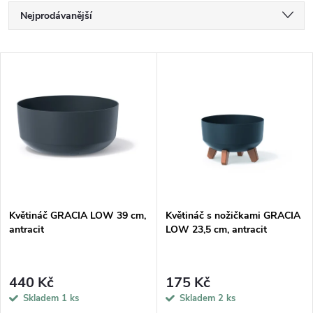
Ř
Nejprodávanější
a
Nejlevnější
V
Nejdražší
z
ý
Abecedně
e
p
n
i
í
s
p
Květináč GRACIA LOW 39 cm,
Květináč s nožičkami GRACIA
antracit
LOW 23,5 cm, antracit
p
r
r
440 Kč
175 Kč
o
Skladem
1 ks
Skladem
2 ks