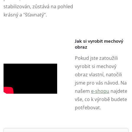
stabilizován, zůstává na pohled
krásný a "šťavnatý".
Jak si vyrobit mechový
obraz
Pokud jste zatoužili
vyrobit si mechový
obraz vlastní, natočili
jsme pro vás návod. Na
našem
e-shopu
najdete
vše, co k výrobě budete
potřebovat.