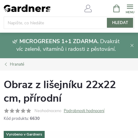
Přejít
NÁKUPNÍ
KOŠÍK
na
obsah
HLEDAT
🌿
MICROGREENS 1+1 ZDARMA.
Dvakrát
víc zeleně, vitamínů i radosti z pěstování.
Hranaté
Obraz z lišejníku 22x22
cm, přírodní
Neohodnoceno
Podrobnosti hodnocení
Kód produktu:
6630
Vyrobeno v Gardners