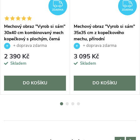
ZDARMA
Z
ZDARMA
ZDARMA
Mechový obraz "Vyrob si sám"
Mechový obraz "Vyrob si sám"
30x40 cm kombinovaný mech
35x35 cm z kopečkového
kopečkový s plochým, černá
mechu, přírodní
+ doprava zdarma
+ doprava zdarma
2 390 Kč
3 095 Kč
Skladem
Skladem
DO KOŠÍKU
DO KOŠÍKU