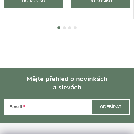
DO KOŠÍKU
DO KOŠÍKU
Mějte přehled o novinkách
a slevách
Z
á
E-mail
ODEBÍRAT
p