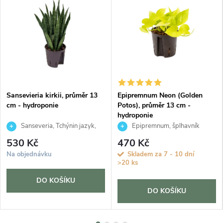
Sansevieria kirkii, průměr 13
Epipremnum Neon (Golden
cm - hydroponie
Potos), průměr 13 cm -
hydroponie
Sanseveria, Tchýnin jazyk,
Epipremnum, šplhavník
Tenura
530 Kč
470 Kč
Na objednávku
Skladem za 7 - 10 dní
>20 ks
DO KOŠÍKU
DO KOŠÍKU