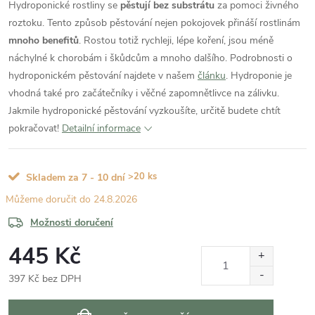
Hydroponické rostliny se
pěstují bez substrátu
za pomoci živného
roztoku. Tento způsob pěstování nejen pokojovek přináší rostlinám
mnoho benefitů
. Rostou totiž rychleji, lépe koření, jsou méně
náchylné k chorobám i škůdcům a mnoho dalšího. Podrobnosti o
hydroponickém pěstování najdete v našem
článku
. Hydroponie je
vhodná také pro začátečníky i věčné zapomnětlivce na zálivku.
Jakmile hydroponické pěstování vyzkoušíte, určitě budete chtít
pokračovat!
Detailní informace
>20 ks
Skladem za 7 - 10 dní
24.8.2026
Možnosti doručení
445 Kč
397 Kč bez DPH
Měrná
cena: