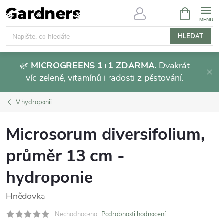
Přejít
NÁKUPNÍ
KOŠÍK
na
obsah
HLEDAT
🌿
MICROGREENS 1+1 ZDARMA.
Dvakrát
víc zeleně, vitamínů i radosti z pěstování.
V hydroponii
Microsorum diversifolium,
průměr 13 cm -
hydroponie
Hnědovka
Neohodnoceno
Podrobnosti hodnocení