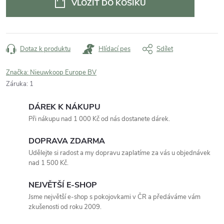
VLOŽIT DO KOŠÍKU
Dotaz k produktu
Hlídací pes
Sdílet
Značka:
Nieuwkoop Europe BV
Záruka
:
1
DÁREK K NÁKUPU
Při nákupu nad 1 000 Kč od nás dostanete dárek.
DOPRAVA ZDARMA
Udělejte si radost a my dopravu zaplatíme za vás u objednávek
nad 1 500 Kč.
NEJVĚTŠÍ E-SHOP
Jsme největší e-shop s pokojovkami v ČR a předáváme vám
zkušenosti od roku 2009.