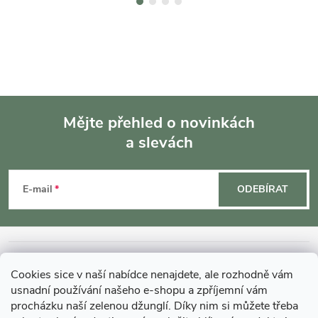
Mějte přehled o novinkách
a slevách
Z
á
E-mail
ODEBÍRAT
p
a
INFORMACE O NÁKUPU
Cookies sice v naší nabídce nenajdete, ale rozhodně vám
t
usnadní používání našeho e-shopu a zpříjemní vám
MOHLO BY VÁS ZAJÍMAT
procházku naší zelenou džunglí. Díky nim si můžete třeba