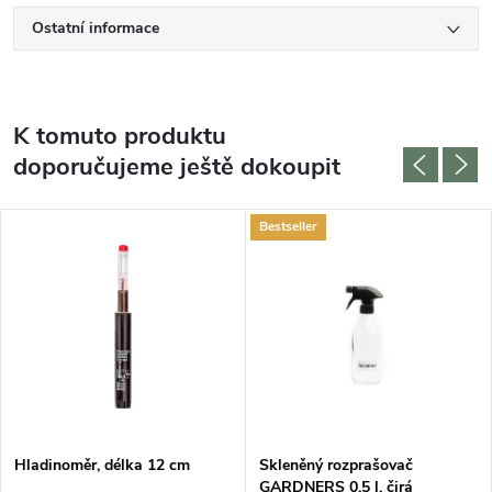
Ostatní informace
K tomuto produktu
doporučujeme ještě dokoupit
Bestseller
DARMA
Hladinoměr, délka 12 cm
Skleněný rozprašovač
GARDNERS 0,5 l, čirá